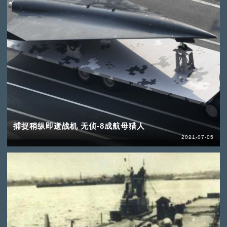
捕捉稍纵即逝战机 无侦-8成航母猎人
2021-07-05