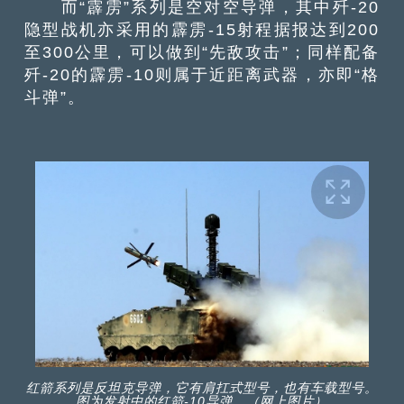
而“霹雳”系列是空对空导弹，其中歼-20
隐型战机亦采用的霹雳-15射程据报达到200
至300公里，可以做到“先敌攻击”；同样配备
歼-20的霹雳-10则属于近距离武器，亦即“格
斗弹”。
红箭系列是反坦克导弹，它有肩扛式型号，也有车载型号。
图为发射中的红箭-10导弹。（网上图片）