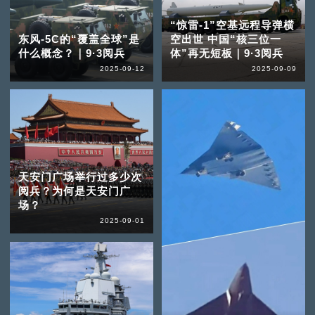
“惊雷-1”空基远程导弹横
东风-5C的“覆盖全球”是
空出世 中国“核三位一
什么概念？｜9·3阅兵
体”再无短板｜9·3阅兵
2025-09-12
2025-09-09
天安门广场举行过多少次
阅兵？为何是天安门广
场？
2025-09-01