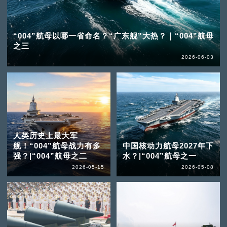
“004”航母以哪一省命名？“广东舰”大热？｜“004”航母
之三
2026-06-03
人类历史上最大军
舰！“004”航母战力有多
中国核动力航母2027年下
强？|“004”航母之二
水？|“004”航母之一
2026-05-15
2026-05-08