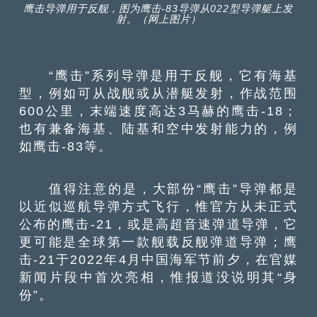
鹰击导弹用于反舰，图为鹰击-83导弹从022型导弹艇上发
射。（网上图片）
“鹰击”系列导弹是用于反舰，它有海基
型，例如可从战舰或从潜艇发射，作战范围
600公里，末端速度高达3马赫的鹰击-18；
也有兼备海基、陆基和空中发射能力的，例
如鹰击-83等。
值得注意的是，大部份“鹰击”导弹都是
以近似巡航导弹方式飞行，惟官方从未正式
公布的鹰击-21，或是高超音速弹道导弹，它
更可能是全球第一款舰载反舰弹道导弹；鹰
击-21于2022年4月中国海军节前夕，在官媒
新闻片段中首次亮相，惟报道没说明其“身
份”。