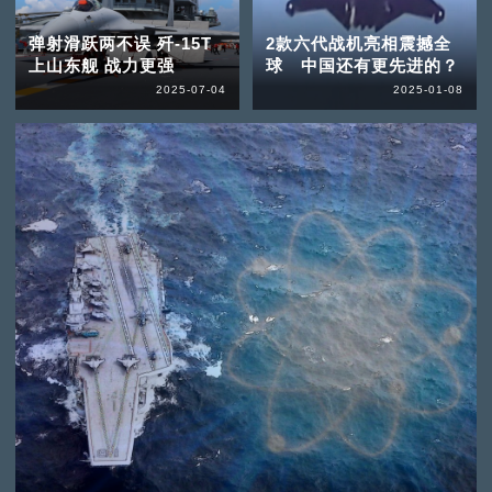
弹射滑跃两不误 歼-15T
2款六代战机亮相震撼全
上山东舰 战力更强
球 中国还有更先进的？
2025-07-04
2025-01-08