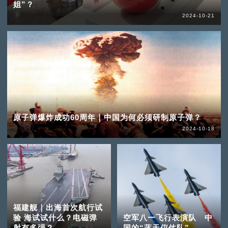
姐”？
2024-10-21
原子弹爆炸成功60周年｜中国为何必须研制原子弹？
2024-10-18
福建舰｜出海首次航行试
验 海试试什么？电磁弹
空军八一飞行表演队 中
射有多强？
国的“蓝天仪仗队”