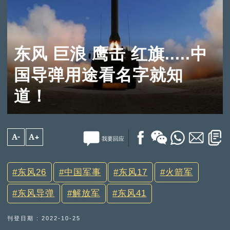
东风 巨浪 鹰击 红旗.....中
国导弹用途看名字就知
道！
A-
A+
我要回应
东风26
中国军事
东风17
火箭军
东风导弹
解放军
东风41
刊登日期 : 2022-10-25