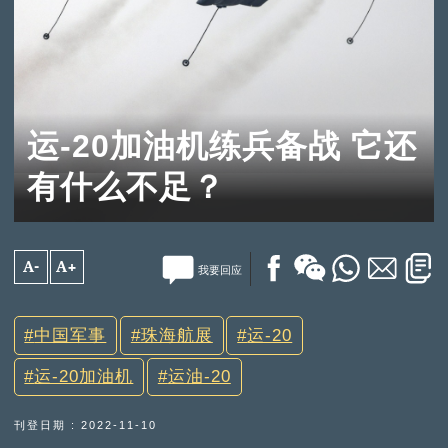
运-20加油机练兵备战 它还
有什么不足？
A-
A+
我要回应
中国军事
珠海航展
运-20
运-20加油机
运油-20
刊登日期 : 2022-11-10