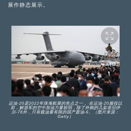
展作静态展示。
运油-20是2022年珠海航展的焦点之一 。在运油-20服役以
前，解放军的空中加油力量较弱，除了外购的几架老旧伊
尔-78外，只有载油量有限的国产轰油-6。（图片来源：
Getty）