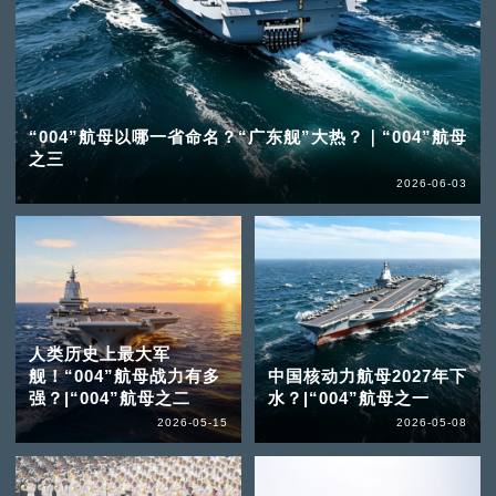
“004”航母以哪一省命名？“广东舰”大热？｜“004”航母
之三
2026-06-03
人类历史上最大军
舰！“004”航母战力有多
中国核动力航母2027年下
强？|“004”航母之二
水？|“004”航母之一
2026-05-15
2026-05-08