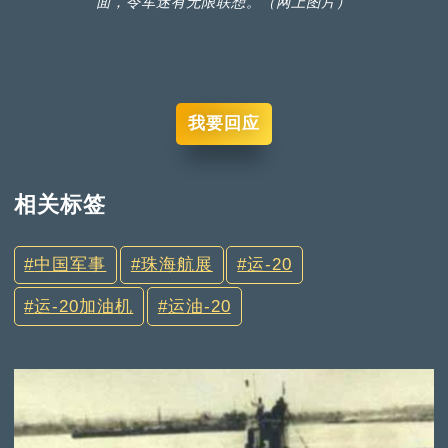
面，令军迷有无限联想。（网上图片）
我要回应
相关标签
中国军事
珠海航展
运-20
运-20加油机
运油-20