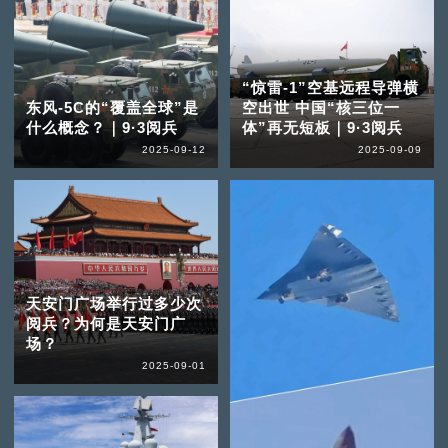
“惊雷-1”空基远程导弹横
东风-5C的“覆盖全球”是
空出世 中国“核三位一
什么概念？｜9·3阅兵
体”再无短板｜9·3阅兵
2025-09-12
2025-09-09
天安门广场举行过多少次
阅兵？为何是天安门广
场？
2025-09-01