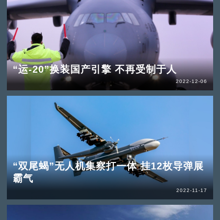
“运-20”换装国产引擎 不再受制于人
2022-12-06
“双尾蝎”无人机集察打一体 挂12枚导弹展
霸气
2022-11-17