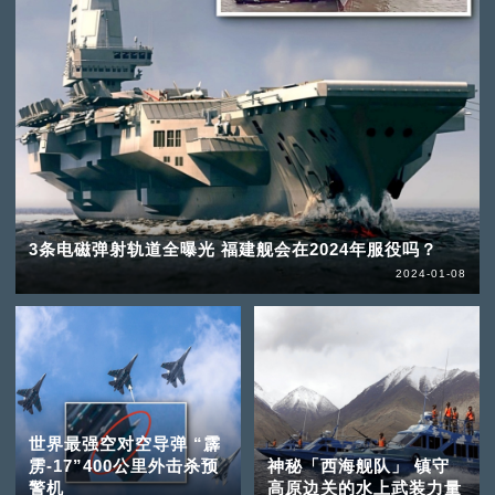
3条电磁弹射轨道全曝光 福建舰会在2024年服役吗？
2024-01-08
世界最强空对空导弹 “霹
雳-17”400公里外击杀预
神秘「西海舰队」 镇守
警机
高原边关的水上武装力量