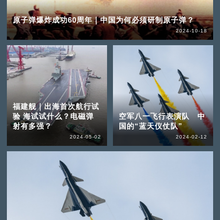
原子弹爆炸成功60周年｜中国为何必须研制原子弹？
2024-10-18
福建舰｜出海首次航行试
验 海试试什么？电磁弹
空军八一飞行表演队 中
射有多强？
国的“蓝天仪仗队”
2024-05-02
2024-02-12