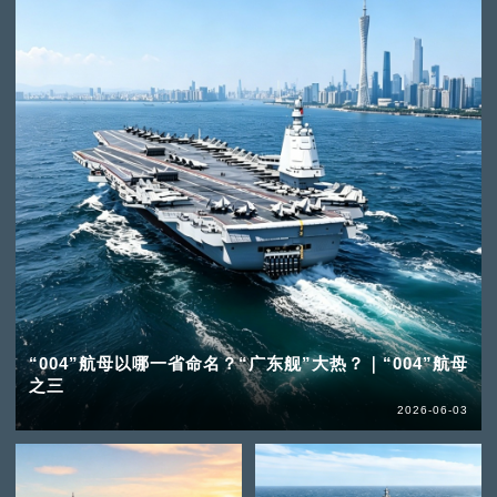
“004”航母以哪一省命名？“广东舰”大热？｜“004”航母
之三
2026-06-03