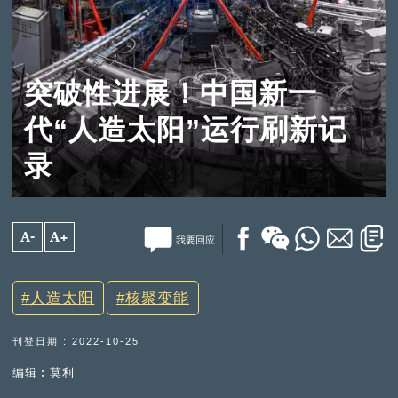
突破性进展！中国新一
代“人造太阳”运行刷新记
录
A-
A+
我要回应
人造太阳
核聚变能
刊登日期 : 2022-10-25
编辑︰莫利