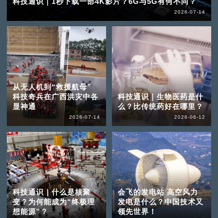
科技通识｜1秒下载一部4K影片？6G与5G有何不同？
2026-07-14
从无人机到“救援航母”
科技奇兵在广西洪灾中各
科技通识｜生物医药是什
显神通
么？比传统药好在哪里？
2026-07-14
2026-06-12
科技通识｜什么是核聚
会飞的发电站 高空风力
变？为何能成为“终极理
发电是什么？中国技术又
想能源”？
领先世界！