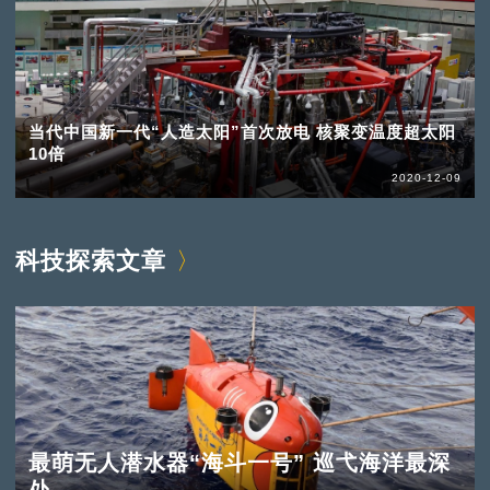
当代中国新一代“人造太阳”首次放电 核聚变温度超太阳
10倍
2020-12-09
科技探索文章
最萌无人潜水器“海斗一号” 巡弋海洋最深
处