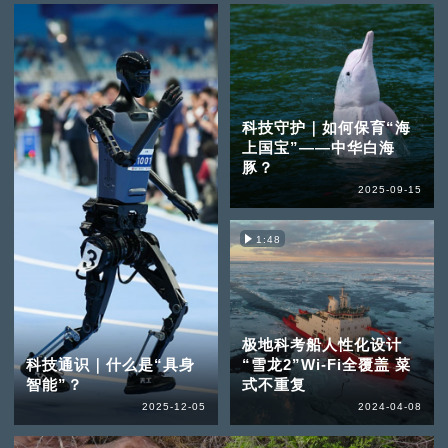
科技守护｜如何保育“海
上国宝”——中华白海
豚？
2025-09-15
1:48
极地科考船人性化设计
科技通识｜什么是“具身
“雪龙2”Wi-Fi全覆盖 菜
智能”？
式不重复
2025-12-05
2024-04-08