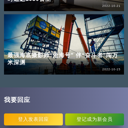
2022-10-21
最强海底摄影师“沧海号” 伴“奋斗者”闯万
米深渊
2022-10-15
我要回应
登入
发表回应
登记
成为新会员