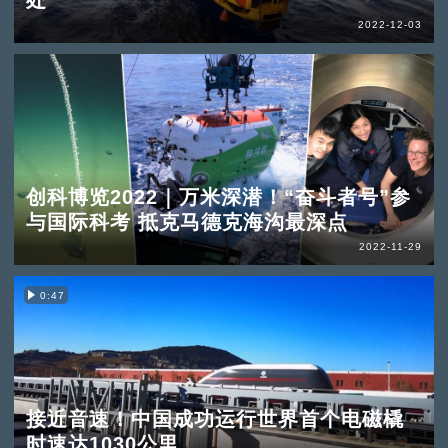
2022-12-03
创科博览2022｜万米深潜！“奋斗者号”参
与国际科考 抵克马德克海沟最深点
2022-11-29
0:47
接近音速！中国成功运行世界首个电磁橇
时速达1030公里