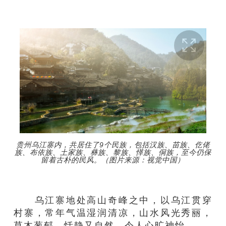
贵州乌江寨内，共居住了9个民族，包括汉族、苗族、仡佬
族、布依族、土家族、彝族、黎族、愅族、侗族，至今仍保
留着古朴的民风。（图片来源：视觉中国）
乌江寨地处高山奇峰之中，以乌江贯穿
村寨，常年气温湿润清凉，山水风光秀丽，
草木葱郁，恬静又自然，令人心旷神怡。