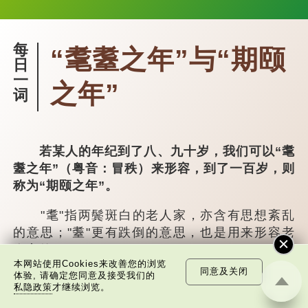
每
“耄耋之年”与“期颐
日
一
之年”
词
若某人的年纪到了八、九十岁，我们可以“耄
耋之年”（粤音：冒秩）来形容，到了一百岁，则
称为“期颐之年”。
"耄"指两鬓斑白的老人家，亦含有思想紊乱
的意思；"耋"更有跌倒的意思，也是用来形容老
人家的。
本网站使用Cookies来改善您的浏览
同意及关闭
体验, 请确定您同意及接受我们的
曹操《对酒歌》就曾写道："耄耋皆得以寿
私隐政策
才继续浏览。
终，恩泽广及草木昆虫。"