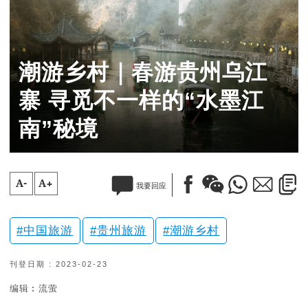
潮游乡村｜春游贵州乌江
寨 寻觅不一样的“水墨江
南”秘境
A-
A+
我要回应
中国旅游
贵州旅游
潮游乡村
刊登日期 : 2023-02-23
编辑︰流萤