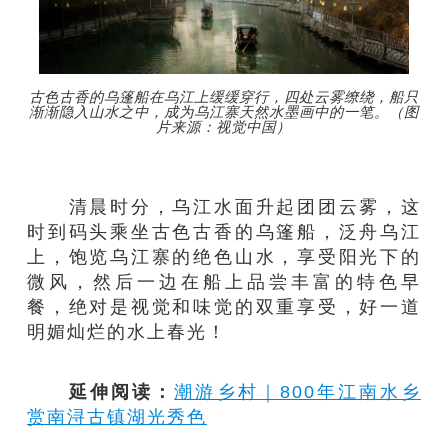
古色古香的乌篷船在乌江上缓缓穿行，四处云雾缭绕，船只
渐渐隐入山水之中，成为乌江寨天然水墨画中的一笔。（图
片来源：视觉中国）
清晨时分，乌江水面升起团团云雾，这
时到码头乘坐古色古香的乌篷船，泛舟乌江
上，饱览乌江寨的绝色山水，享受阳光下的
微风，然后一边在船上品尝丰富的特色早
餐，绝对是视觉和味觉的双重享受，好一道
明媚灿烂的水上春光！
延伸阅读：
潮游乡村｜800年江南水乡
赏南浔古镇湖光秀色