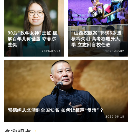
90后“数学女神”王虹 破
“山西挖眼案”郭斌6岁遭
解百年几何谜题 夺菲尔
横祸失明 高考称霸升大
兹奖
学 立志回盲校任教
2026-07-24
2026-07-02
郭德纲从北漂到全国知名 如何让相声“复活”？
2026-06-18