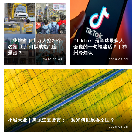
工业旅游｜上万人抢20个
“TikTok”是全球最多人
名额 工厂何以成热门新
会说的一句福建话？｜神
景点？
州冷知识
2026-07-08
2026-07-03
小城大业｜黑龙江五常市：一粒米何以飘香全国？
2026-06-25