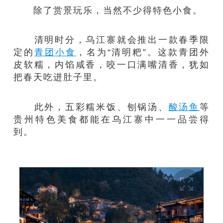
除了赏景玩乐，当然不少得特色小食。
清明时分，乌江寨就会推出一款春季限
定的
青团小食
，名为“清明粑”。这款青团外
皮软糯，内馅咸香，咬一口满嘴清香，犹如
把春天吃进肚子里。
此外，五彩糯米饭、刨锅汤、
酸汤鱼
等
贵州特色美食都能在乌江寨中一一品尝得
到。