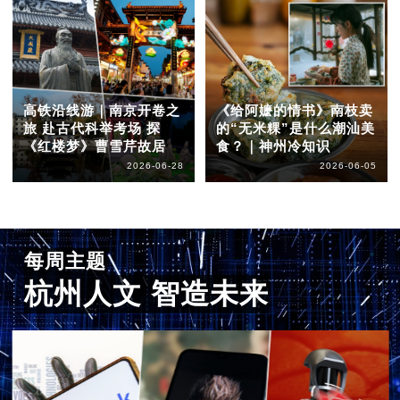
高铁沿线游｜南京开卷之
《给阿嬷的情书》南枝卖
旅 赴古代科举考场 探
的“无米粿”是什么潮汕美
《红楼梦》曹雪芹故居
食？｜神州冷知识
2026-06-28
2026-06-05
每周主题
杭州人文 智造未来