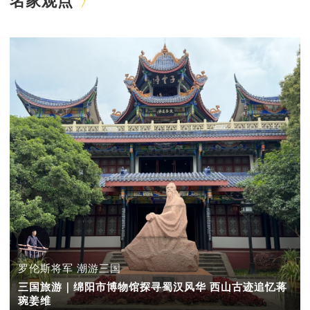
名家观点
罗伦斯将军 潮游三国
三国旅游｜绵阳市博物馆探寻蜀汉风华 西山古迹追忆蒋
琬姜维