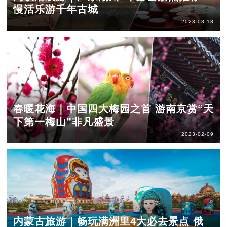
慢活乐游千年古城
2023-03-18
春暖花海｜中国四大梅园之首 游南京赏“天
下第一梅山”非凡盛景
2023-02-09
内蒙古旅游｜畅玩满洲里4大必去景点 俄