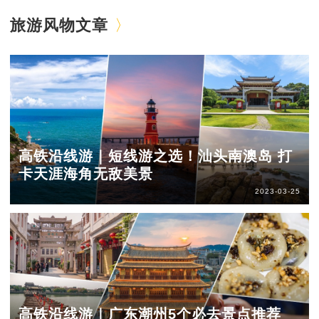
旅游风物文章
高铁沿线游｜短线游之选！汕头南澳岛 打
卡天涯海角无敌美景
2023-03-25
高铁沿线游｜广东潮州5个必去景点推荐