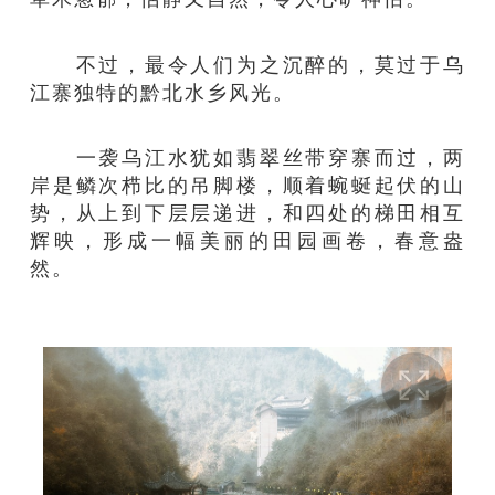
不过，最令人们为之沉醉的，莫过于乌
江寨独特的黔北水乡风光。
一袭乌江水犹如翡翠丝带穿寨而过，两
岸是鳞次栉比的吊脚楼，顺着蜿蜒起伏的山
势，从上到下层层递进，和四处的梯田相互
辉映，形成一幅美丽的田园画卷，春意盎
然。