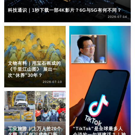
科技通识｜1秒下载一部4K影片？6G与5G有何不同？
2026-07-14
文物有料｜用宝石画成的
《千里江山图》 展出一
次“休养”30年？
2026-07-10
工业旅游｜上万人抢20个
“TikTok”是全球最多人
名额 工厂何以成热门新
会说的一句福建话？｜神