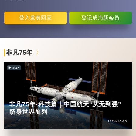
登入
发表回应
登记
成为新会员
非凡75年
3:45
非凡75年·科技篇｜中国航天“从无到强”
跻身世界前列
2024-10-03