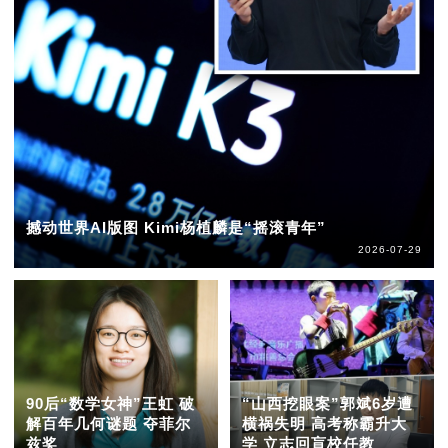
撼动世界AI版图 Kimi杨植麟是“摇滚青年”
2026-07-29
90后“数学女神”王虹 破
“山西挖眼案”郭斌6岁遭
解百年几何谜题 夺菲尔
横祸失明 高考称霸升大
兹奖
学 立志回盲校任教