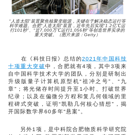
“人造太阳”装置聚焦核聚变能源，关键在于解决稳态运行等
科学难题。合肥“人造太阳”装置，近年先后实现“1.2亿℃运
行101秒”、“近7,000万℃运行1,056秒”等创造世界实录的
重大突破。（图片来源：Getty）
在《科技日报》总结的
2021年中国科技
十项重大突破
中，合肥就有4项，其中3项来
自中国科学技术大学的团队，分别是研制出
升级版量子计算机原型机“祖冲之号”、“九
章”；将光储存时间提升至1小时、打破世界
纪录；以及在偏微分方程和复几何领域的里
程碑式突破，证明“凯勒几何核心猜想”，揭
开国际数学界60多年“悬案”。
另外1项，是中科院合肥物质科学研究院