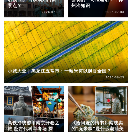
景点？
州冷知识
2026-07-08
2026-07-03
小城大业｜黑龙江五常市：一粒米何以飘香全国？
2026-06-25
高铁沿线游｜南京开卷之
《给阿嬷的情书》南枝卖
旅 赴古代科举考场 探
的“无米粿”是什么潮汕美