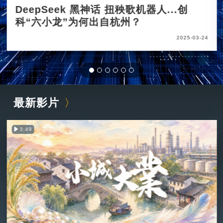
DeepSeek 黑神话 扭秧歌机器人...创
科“六小龙”为何出自杭州？
2025-03-24
最新影片
3:49