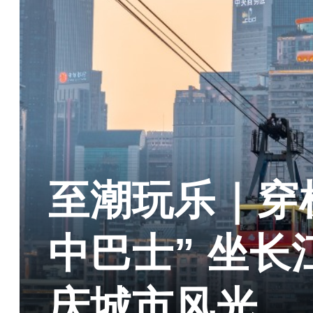
至潮玩乐｜穿梭
中巴士” 坐
庆城市风光