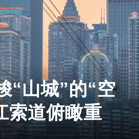
“山城”的“空
长江索道俯瞰重