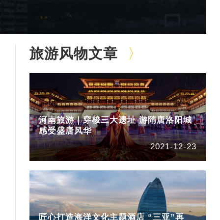
旅游风物文章
河南旅游｜穿梭三大遗址 游隋唐洛阳城
感受盛唐风华
2021-12-23
匠心打造海洋文化主题酒店 “三亚”再