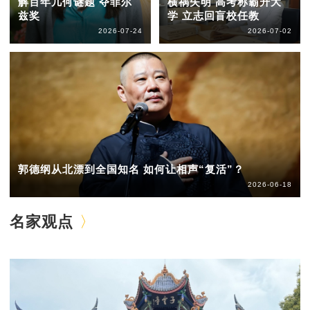
解百年几何谜题 夺菲尔
横祸失明 高考称霸升大
兹奖
学 立志回盲校任教
2026-07-24
2026-07-02
郭德纲从北漂到全国知名 如何让相声“复活”？
2026-06-18
名家观点