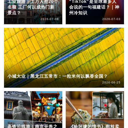
工业旅游｜上万人抢20个
“TikTok”是全球最多人
名额 工厂何以成热门新
会说的一句福建话？｜神
景点？
州冷知识
2026-07-08
2026-07-03
小城大业｜黑龙江五常市：一粒米何以飘香全国？
2026-06-25
高铁沿线游｜南京开卷之
《给阿嬷的情书》南枝卖