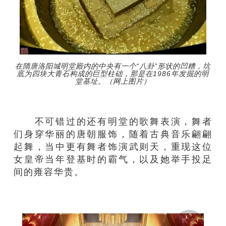
在隋唐洛阳城明堂殿内的中央有一个“八卦”形状的凹糟，坑
底为四块大青石构成的巨型柱础，那是在1986年发掘的明
堂基址。（网上图片）
不可错过的还有明堂的歌舞表演，舞者
们身穿华丽的唐朝服饰，随着古典音乐翩翩
起舞，当中更有舞者饰演武则天，重现这位
女皇帝当年登基时的霸气，以及她举手投足
间的雍容华贵。