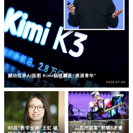
撼动世界AI版图 Kimi杨植麟是“摇滚青年”
2026-07-29
90后“数学女神”王虹 破
“山西挖眼案”郭斌6岁遭