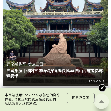
罗伦斯将军 潮游三国
三国旅游｜绵阳市博物馆探寻蜀汉风华 西山古迹追忆蒋
琬姜维
2026-07-11
本网站使用Cookies来改善您的浏览
同意及关闭
体验, 请确定您同意及接受我们的
私隐政策
才继续浏览。