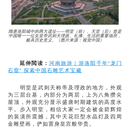
隋唐洛阳城中的两大遗址——明堂（前）、天堂（后）曾是
中国唯一一位女皇帝武则天理政、礼佛、生活的重要场所，
极具历史意义。（图片来源：视觉中国）
延伸閲读：
河南旅游｜游洛阳千年“龙门
石窟” 探索中国石雕艺术宝藏
明堂是武则天称帝及理政的地方，外观
为三层台基，内部分为两层，上为八角攒尖
屋顶，外观充分显示盛唐时期建筑的高度水
平。步入明堂，相信大家一定会被金碧辉煌
的装潢所震撼，其中天花巨型水晶灯及四周
金雕壁画，俨如置身皇宫般华贵。