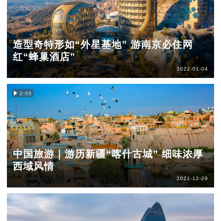
造型奇特形如“外星基地” 游南京必住网
红“蜂巢酒店”
2022-01-04
2:05
中国旅游｜游历新疆“喀什古城” 细味浓厚
西域风情
2021-12-29