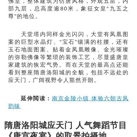
佛堂，整体建筑为仿唐风格，外观五层，内
部九层，总高度逾80米，象征女皇“九五之
尊”的地位。
天堂塔内同样金光闪闪，大堂有凤凰图
案的巨型水晶灯、“宝石”镶满的柱腰，还有
玉石地面图案、贴着金凤凰雕像、金光璀璨
的弥勒佛像等繁琐的装饰工艺，尽显盛唐皇
家建筑的恢宏气势。而在天堂的最高点还能
看到整座隋唐洛阳城的全貌，包括不远处的
应天门，广阔视野令人豁然开朗。
延伸閲读：
南京金陵小镇 体验六朝古风
韵味
隋唐洛阳城应天门 人气舞蹈节目
《唐宫夜宴》的取景拍摄地