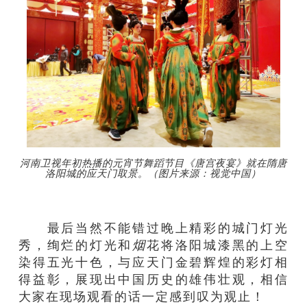
河南卫视年初热播的元宵节舞蹈节目《唐宫夜宴》就在隋唐
洛阳城的应天门取景。（图片来源：视觉中国）
最后当然不能错过晚上精彩的城门灯光
秀，绚烂的灯光和
烟
花将洛阳城漆黑的上空
染得五光十色，与应天门金碧辉煌的彩灯相
得益彰，展现出中国历史的雄伟壮观，相信
大家在现场观看的话一定感到叹为观止！