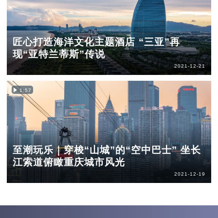
匠心打造海洋文化主题酒店 “三亚”再
现“亚特兰蒂斯”传说
2021-12-21
1:57
至潮玩乐｜穿梭“山城”的“空中巴士” 坐长
江索道俯瞰重庆城市风光
2021-12-19