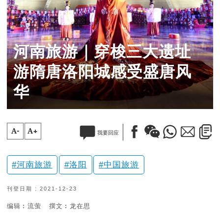
河南旅游｜穿梭三大遗址
游隋唐洛阳城感受盛唐风
华
A-
A+
我要回应
河南旅游
洛阳
中国旅游
刊登日期 : 2021-12-23
编辑︰流萤
撰文︰龙在思