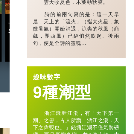
雲天收夏色，木葉動秋聲。
詩的前兩句寫的是：這一天早
晨，天上的「流火」（指大火星，象
十五五規劃｜五年規劃 藏
小城大業｜浙
徵暑氣）開始消退，涼爽的秋風（商
着甚麼中國「治」慧？
鎮：一粒珍珠如
飆，即西風）已經悄然吹起。後兩
億璀璨王國？
句，便是全詩的靈魂...
2026-03-18
趣味數字
9種潮型
浙江錢塘江潮，有「天下第一
潮」之譽，古人所謂「浙江之潮，天
下之偉觀也。」錢塘江潮不僅氣勢磅