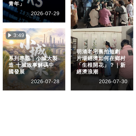
青年」
2026-07-29
3:49
明清老宅裏拍短劇
系列專題｜小城大製
片場經濟如何在鄉村
造 十城故事解碼中
「生根開花」？｜新
國發展
經濟浪潮
2026-07-28
2026-07-30