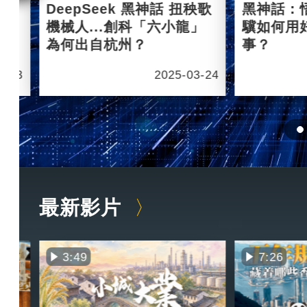
杭州
DeepSeek 黑神話 扭秧歌
黑神話：
機械人...創科「六小龍」
驥如何用
為何出自杭州？
事？
6-03
2025-03-24
最新影片
3:49
7:26