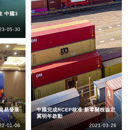
效 中國3
23-05-30
太貿易發展
中國完成RCEP核准 新零關稅協定
冀明年啟動
22-01-06
2021-03-26