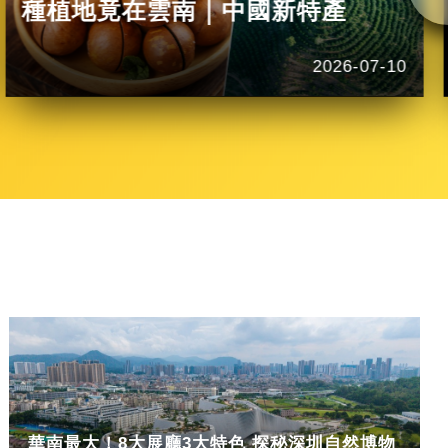
種植地竟在雲南｜中國新特產
2026-07-10
華南最大！8大展廳3大特色 探秘深圳自然博物