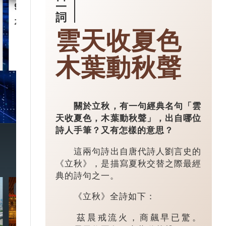
一
90後王興興 「英語學渣」
智慧城市｜杭
詞
是機械人天才
市大腦」 有
雲天收夏色
2025-03-17
木葉動秋聲
關於立秋，有一句經典名句「雲
天收夏色，木葉動秋聲」，出自哪位
詩人手筆？又有怎樣的意思？
這兩句詩出自唐代詩人劉言史的
《立秋》，是描寫夏秋交替之際最經
典的詩句之一。
7:20
3:49
《立秋》全詩如下：
茲晨戒流火，商飆早已驚。