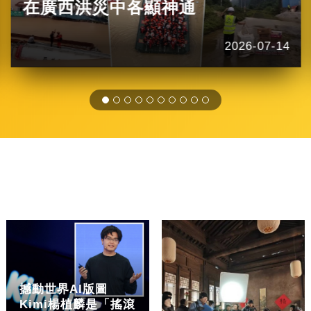
在廣西洪災中各顯神通
2026-07-14
撼動世界AI版圖
Kimi楊植麟是「搖滾