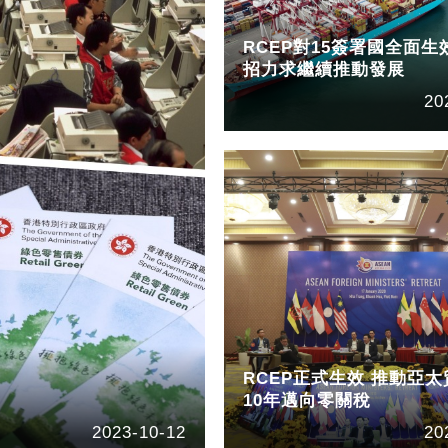
RCEP對15簽署國全面生
招力求繼續推動發展
20
RCEP正式生效 推動亞
10年邁向零關稅
2023-10-12
20