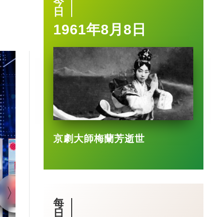
今
日
1961年8月8日
京劇大師梅蘭芳逝世
1:40
每
日