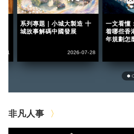
買
系列專題｜小城大製造 十
一文看懂
紅？
城故事解碼中國發展
着哪些香
年規劃怎
2-11
2026-07-28
非凡人事