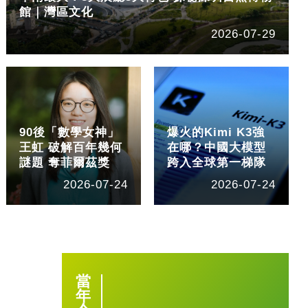
館｜灣區文化
2026-07-29
90後「數學女神」
爆火的Kimi K3強
王虹 破解百年幾何
在哪？中國大模型
謎題 奪菲爾茲獎
跨入全球第一梯隊
2026-07-24
2026-07-24
當
年