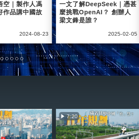
悟空｜製作人馮
一文了解DeepSeek｜憑甚
好作品講中國故
麼挑戰OpenAI？ 創辦人
梁文鋒是誰？
2024-08-23
2025-02-05
7:20