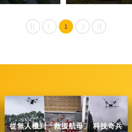
1
從無人機到「救援航母」 科技奇兵