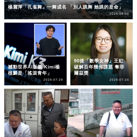
楊麗萍「孔雀舞」一舞成名 「別人跳舞 她跳的是命」
2026-08-04
90後「數學女神」王虹
撼動世界AI版圖 Kimi楊
破解百年幾何謎題 奪菲
植麟是「搖滾青年」
爾茲獎
2026-07-29
2026-07-24