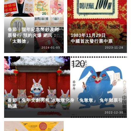
春節｜龍年紀念幣鈔及郵
票發行 預約火爆 網民：
1983年11月29日
「太難搶」
中國首次發行票中票
2024-01-05
2023-11-28
春節｜兔年文創亮相 冰墩墩化身「兔墩墩」 兔年郵票引
熱議
2022-12-30