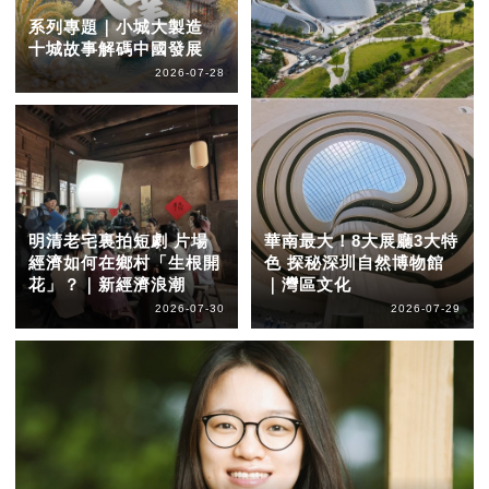
系列專題｜小城大製造
十城故事解碼中國發展
2026-07-28
明清老宅裏拍短劇 片場
華南最大！8大展廳3大特
經濟如何在鄉村「生根開
色 探秘深圳自然博物館
花」？｜新經濟浪潮
｜灣區文化
2026-07-30
2026-07-29