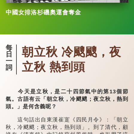
中國女排洛杉磯奧運會奪金
每
朝立秋 冷颼颼，夜
日
一
立秋 熱到頭
詞
今天是立秋，是二十四節氣中的第13個節
氣。古語有云「朝立秋，冷颼颼；夜立秋，熱到
頭。」是何含義呢？
這句話出自東漢崔寔《四民月令》：「朝立
秋，冷颼颼；夜立秋，熱到頭」。到了清代，顧