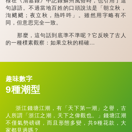
祿在《清嘉錄》中記錄蘇州風俗時，也引用了這
句諺語。不過當地百姓的口頭說法是「朝立秋，
渹颼颼；夜立秋，熱吽吽」。雖然用字略有不
同，但意思完全一致。
那麼，這句話到底準不準呢？它反映了古人
的一種樸素觀察：如果立秋的精確...
趣味數字
9種潮型
浙江錢塘江潮，有「天下第一潮」之譽，古
人所謂「浙江之潮，天下之偉觀也。」錢塘江潮
不僅氣勢磅礴，而且形態多變，共9種花款，大
家都見過嗎？