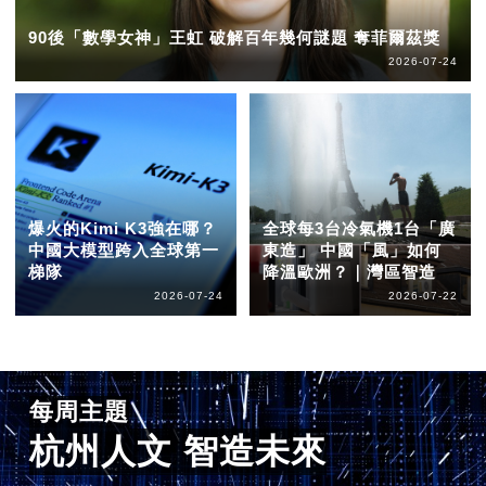
90後「數學女神」王虹 破解百年幾何謎題 奪菲爾茲獎
2026-07-24
爆火的Kimi K3強在哪？
全球每3台冷氣機1台「廣
中國大模型跨入全球第一
東造」 中國「風」如何
梯隊
降溫歐洲？｜灣區智造
2026-07-24
2026-07-22
每周主題
杭州人文 智造未來