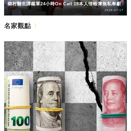
鄉村醫生譚鑑軍24小時On Call 18本人情帳簿無私奉獻
2026-07-17
名家觀點