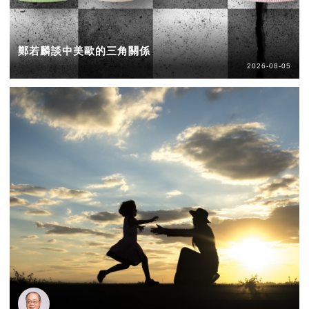
鄭若麟談中美歐的三角關係
2026-08-05