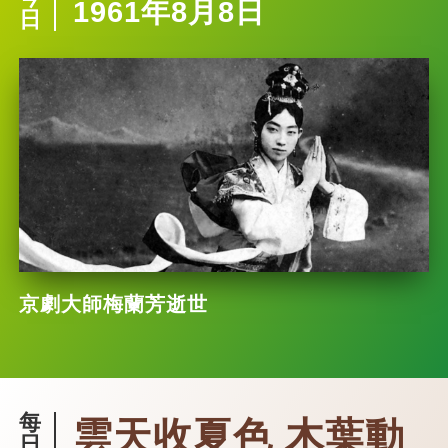
1961年8月8日
日
京劇大師梅蘭芳逝世
每
雲天收夏色 木葉動
日