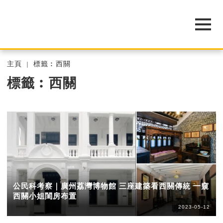
主頁
標籤︰西關
標籤︰西關
公民科考察｜廣州荔灣博物館 三座建築看西關傳統 一窺
西關小姐閨房布置
2023-05-12