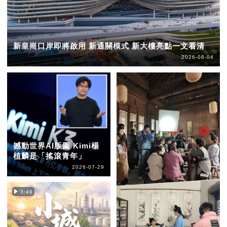
新皇崗口岸即將啟用 新通關模式 新大樓亮點一文看清
2026-08-04
撼動世界AI版圖 Kimi楊
植麟是「搖滾青年」
2026-07-29
3:49