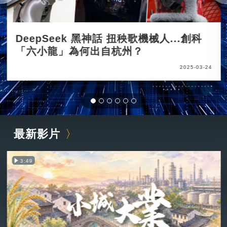
DeepSeek 黑神話 扭秧歌機械人...創科
「六小龍」為何出自杭州？
2025-03-24
最新影片
3:49