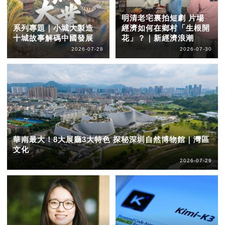
明清老宅裏拍短劇 片場
系列專題｜小城大製造
經濟如何在鄉村「生根開
十城故事解碼中國發展
花」？｜新經濟浪潮
2026-07-28
2026-07-30
華南最大！8大展廳3大特色 探秘深圳自然博物館｜灣區
文化
2026-07-29