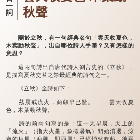
一
秋聲
詞
關於立秋，有一句經典名句「雲天收夏色，
木葉動秋聲」，出自哪位詩人手筆？又有怎樣的
意思？
這兩句詩出自唐代詩人劉言史的《立秋》，
是描寫夏秋交替之際最經典的詩句之一。
《立秋》全詩如下：
茲晨戒流火，商飆早已驚。 雲天收夏
色，木葉動秋聲。
詩的前兩句寫的是：這一天早晨，天上的
「流火」（指大火星，象徵暑氣）開始消退，涼
爽的秋風（商飆，即西風）已經悄然吹起。後兩