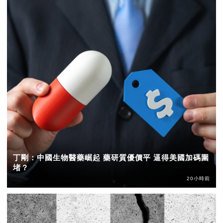
丁剛：中國生物醫藥崛起 藥研質優價平 逼得美國加碼圍
堵？
20小時前