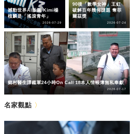
90後「數學女神」王虹
撼動世界AI版圖 Kimi楊
破解百年幾何謎題 奪菲
植麟是「搖滾青年」
爾茲獎
2026-07-29
2026-07-24
鄉村醫生譚鑑軍24小時On Call 18本人情帳簿無私奉獻
2026-07-17
名家觀點