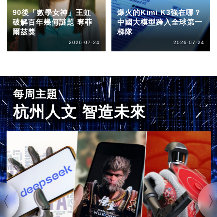
90後「數學女神」王虹
爆火的Kimi K3強在哪？
破解百年幾何謎題 奪菲
中國大模型跨入全球第一
爾茲獎
梯隊
2026-07-24
2026-07-24
每周主題
杭州人文 智造未來