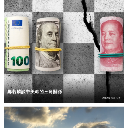
鄭若麟談中美歐的三角關係
2026-08-05