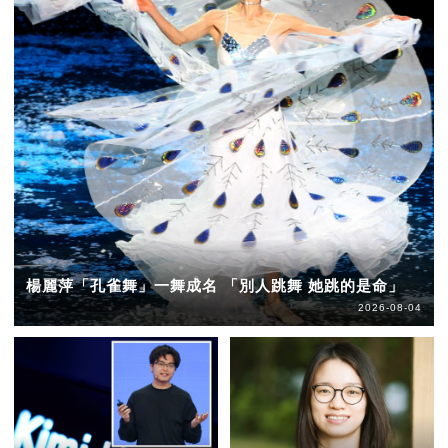
楊麗萍「孔雀舞」一舞成名 「別人跳舞 她跳的是命」
2026-08-04