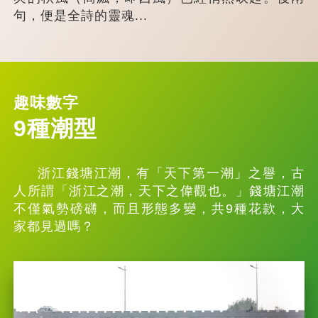
句，便是全詩的靈魂...
趣味數字
9種潮型
浙江錢塘江潮，有「天下第一潮」之譽，古
人所謂「浙江之潮，天下之偉觀也。」錢塘江潮
不僅氣勢磅礴，而且形態多變，共9種花款，大
家都見過嗎？