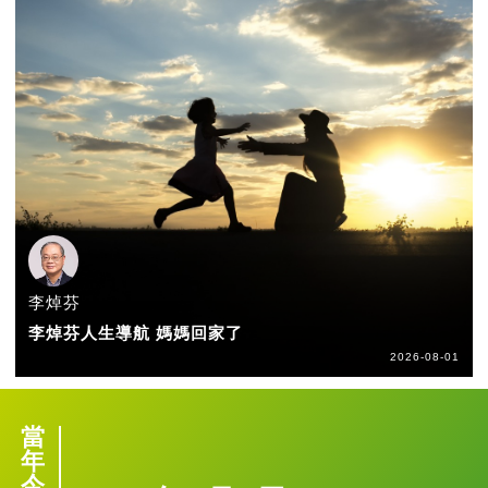
李焯芬
李焯芬人生導航 媽媽回家了
2026-08-01
當
年
今