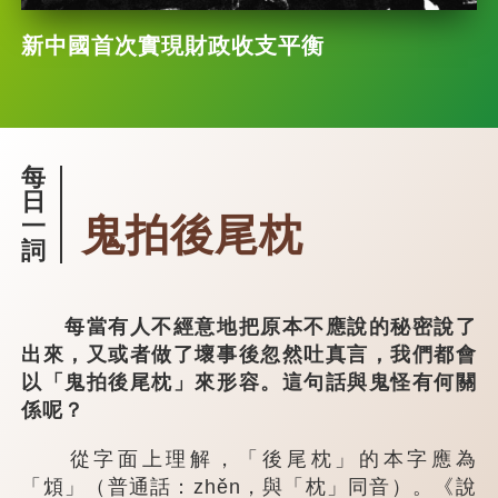
新中國首次實現財政收支平衡
每
日
鬼拍後尾枕
一
詞
每當有人不經意地把原本不應說的秘密說了
出來，又或者做了壞事後忽然吐真言，我們都會
以「鬼拍後尾枕」來形容。這句話與鬼怪有何關
係呢？
從字面上理解，「後尾枕」的本字應為
「䪴」（普通話：zhěn，與「枕」同音）。《說