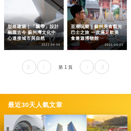
型格建築｜「飄帶」設計
至潮玩樂｜蘇州美食觀光
融匯古今 蘇州灣文化中
巴士之旅 一次滿足歎美
心連接城市與自然
食兼遊博物館
2021-06-09
2021-04-23
1
最近30天人氣文章