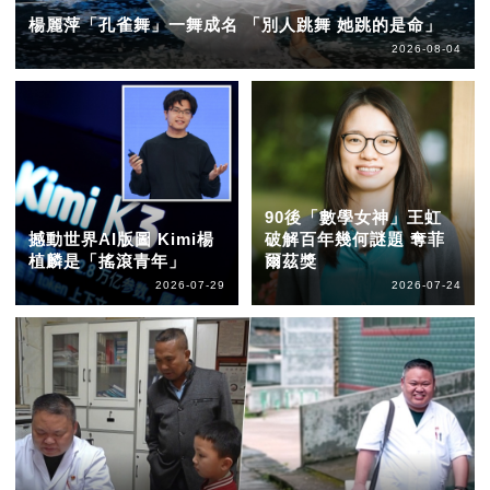
楊麗萍「孔雀舞」一舞成名 「別人跳舞 她跳的是命」
2026-08-04
90後「數學女神」王虹
撼動世界AI版圖 Kimi楊
破解百年幾何謎題 奪菲
植麟是「搖滾青年」
爾茲獎
2026-07-29
2026-07-24