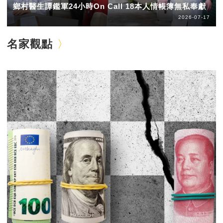
鄉村醫生譚鑑軍24小時On Call 18本人情帳簿無私奉獻
2026-07-17
名家觀點