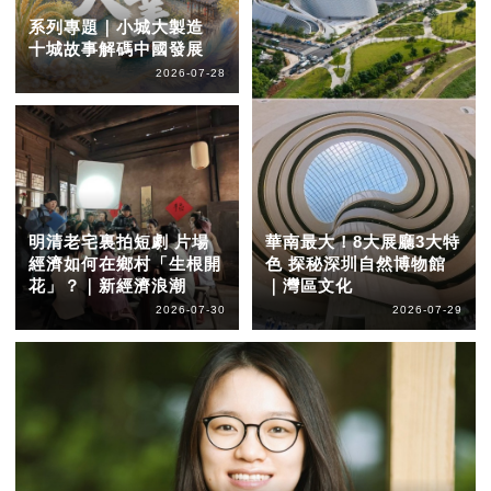
系列專題｜小城大製造
十城故事解碼中國發展
2026-07-28
明清老宅裏拍短劇 片場
華南最大！8大展廳3大特
經濟如何在鄉村「生根開
色 探秘深圳自然博物館
花」？｜新經濟浪潮
｜灣區文化
2026-07-30
2026-07-29