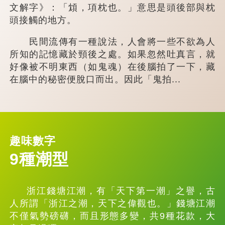
文解字》：「䪴，項枕也。」意思是頭後部與枕
頭接觸的地方。
民間流傳有一種說法，人會將一些不欲為人
所知的記憶藏於頸後之處。如果忽然吐真言，就
好像被不明東西（如鬼魂）在後腦拍了一下，藏
在腦中的秘密便脫口而出。因此「鬼拍...
趣味數字
9種潮型
浙江錢塘江潮，有「天下第一潮」之譽，古
人所謂「浙江之潮，天下之偉觀也。」錢塘江潮
不僅氣勢磅礴，而且形態多變，共9種花款，大