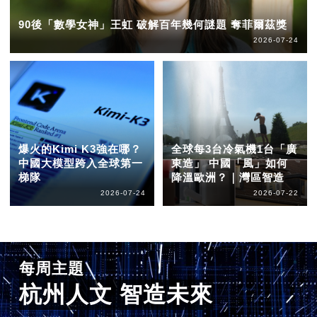
90後「數學女神」王虹 破解百年幾何謎題 奪菲爾茲獎
2026-07-24
爆火的Kimi K3強在哪？
全球每3台冷氣機1台「廣
中國大模型跨入全球第一
東造」 中國「風」如何
梯隊
降溫歐洲？｜灣區智造
2026-07-24
2026-07-22
每周主題
杭州人文 智造未來