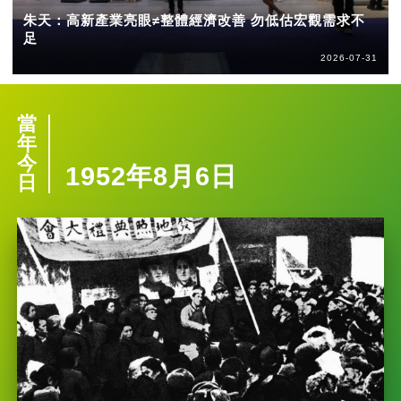
朱天：高新產業亮眼≠整體經濟改善 勿低估宏觀需求不
足
2026-07-31
當
年
今
1952年8月6日
日