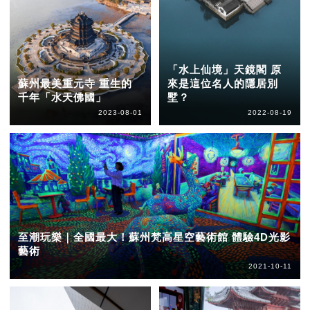
「水上仙境」天鏡閣 原
蘇州最美重元寺 重生的
來是這位名人的隱居別
千年「水天佛國」
墅？
2023-08-01
2022-08-19
至潮玩樂｜全國最大！蘇州梵高星空藝術館 體驗4D光影
藝術
2021-10-11