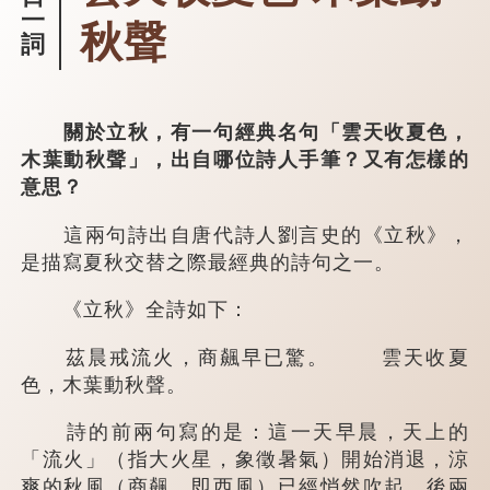
一
秋聲
詞
關於立秋，有一句經典名句「雲天收夏色，
木葉動秋聲」，出自哪位詩人手筆？又有怎樣的
意思？
這兩句詩出自唐代詩人劉言史的《立秋》，
是描寫夏秋交替之際最經典的詩句之一。
《立秋》全詩如下：
茲晨戒流火，商飆早已驚。 雲天收夏
色，木葉動秋聲。
詩的前兩句寫的是：這一天早晨，天上的
「流火」（指大火星，象徵暑氣）開始消退，涼
爽的秋風（商飆，即西風）已經悄然吹起。後兩