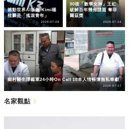
90後「數學女神」王虹
撼動世界AI版圖 Kimi楊
破解百年幾何謎題 奪菲
植麟是「搖滾青年」
爾茲獎
2026-07-29
2026-07-24
鄉村醫生譚鑑軍24小時On Call 18本人情帳簿無私奉獻
2026-07-17
名家觀點