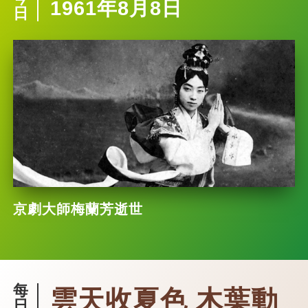
1961年8月8日
日
京劇大師梅蘭芳逝世
每
雲天收夏色 木葉動
日