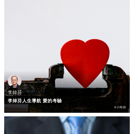
李焯芬
李焯芬人生導航 愛的考驗
9小時前