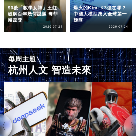
90後「數學女神」王虹
爆火的Kimi K3強在哪？
破解百年幾何謎題 奪菲
中國大模型跨入全球第一
爾茲獎
梯隊
2026-07-24
2026-07-24
每周主題
杭州人文 智造未來