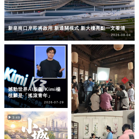
新皇崗口岸即將啟用 新通關模式 新大樓亮點一文看清
2026-08-04
撼動世界AI版圖 Kimi楊
植麟是「搖滾青年」
2026-07-29
3:49