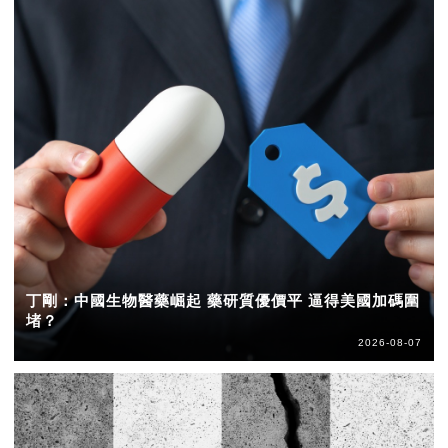
丁剛：中國生物醫藥崛起 藥研質優價平 逼得美國加碼圍
堵？
2026-08-07