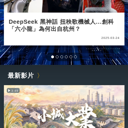
DeepSeek 黑神話 扭秧歌機械人...創科
「六小龍」為何出自杭州？
2025-03-24
最新影片
3:49