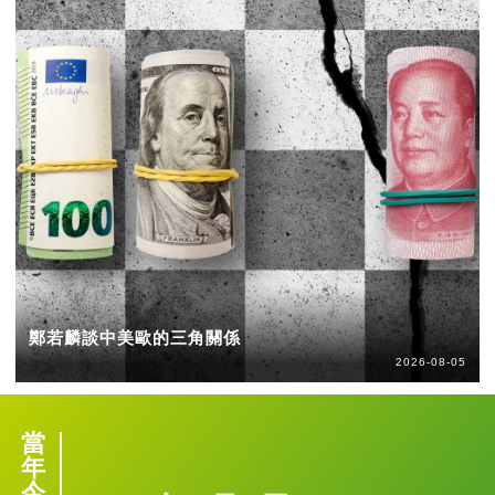
鄭若麟談中美歐的三角關係
2026-08-05
當
年
今