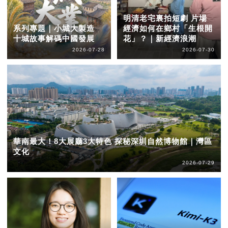
明清老宅裏拍短劇 片場
系列專題｜小城大製造
經濟如何在鄉村「生根開
十城故事解碼中國發展
花」？｜新經濟浪潮
2026-07-28
2026-07-30
華南最大！8大展廳3大特色 探秘深圳自然博物館｜灣區
文化
2026-07-29