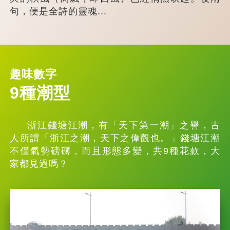
句，便是全詩的靈魂...
趣味數字
9種潮型
浙江錢塘江潮，有「天下第一潮」之譽，古
人所謂「浙江之潮，天下之偉觀也。」錢塘江潮
不僅氣勢磅礴，而且形態多變，共9種花款，大
家都見過嗎？