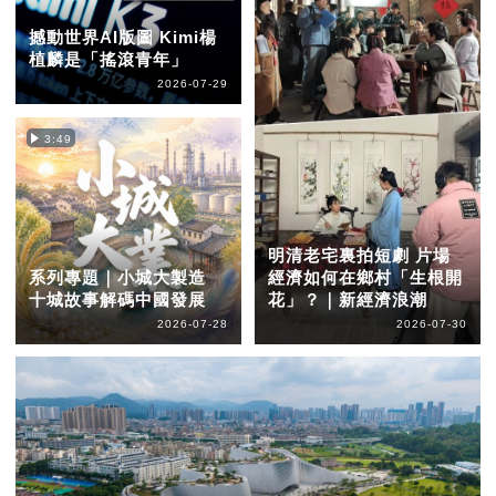
撼動世界AI版圖 Kimi楊
植麟是「搖滾青年」
2026-07-29
3:49
明清老宅裏拍短劇 片場
系列專題｜小城大製造
經濟如何在鄉村「生根開
十城故事解碼中國發展
花」？｜新經濟浪潮
2026-07-28
2026-07-30