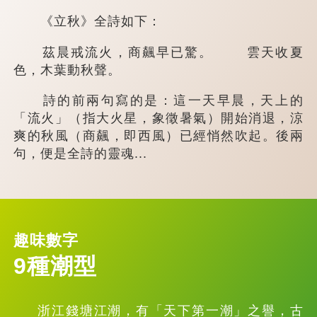
《立秋》全詩如下：
茲晨戒流火，商飆早已驚。 雲天收夏
色，木葉動秋聲。
詩的前兩句寫的是：這一天早晨，天上的
「流火」（指大火星，象徵暑氣）開始消退，涼
爽的秋風（商飆，即西風）已經悄然吹起。後兩
句，便是全詩的靈魂...
趣味數字
9種潮型
浙江錢塘江潮，有「天下第一潮」之譽，古