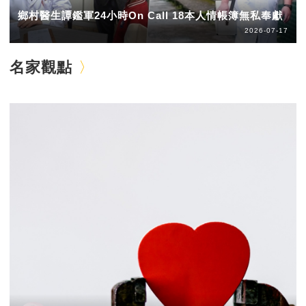
鄉村醫生譚鑑軍24小時On Call 18本人情帳簿無私奉獻
2026-07-17
名家觀點