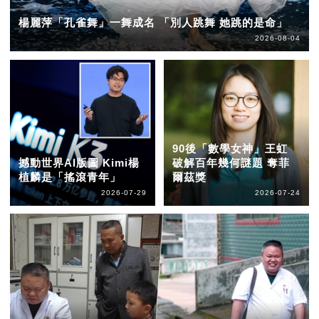
楊麗萍「孔雀舞」一舞成名 「別人跳舞 她跳的是命」
2026-08-04
90後「數學女神」王虹
撼動世界AI版圖 Kimi楊
破解百年幾何謎題 奪菲
植麟是「搖滾青年」
爾茲獎
2026-07-29
2026-07-24