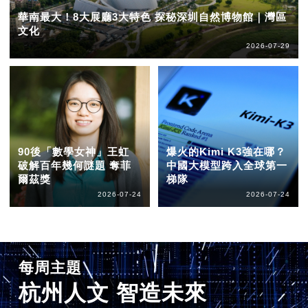
華南最大！8大展廳3大特色 探秘深圳自然博物館｜灣區
文化
2026-07-29
90後「數學女神」王虹
爆火的Kimi K3強在哪？
破解百年幾何謎題 奪菲
中國大模型跨入全球第一
爾茲獎
梯隊
2026-07-24
2026-07-24
每周主題
杭州人文 智造未來