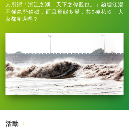
人所謂「浙江之潮，天下之偉觀也。」錢塘江潮
不僅氣勢磅礴，而且形態多變，共9種花款，大
家都見過嗎？
活動