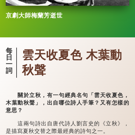
京劇大師梅蘭芳逝世
每
雲天收夏色 木葉動
日
一
秋聲
詞
關於立秋，有一句經典名句「雲天收夏色，
木葉動秋聲」，出自哪位詩人手筆？又有怎樣的
意思？
這兩句詩出自唐代詩人劉言史的《立秋》，
是描寫夏秋交替之際最經典的詩句之一。