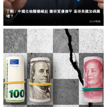
丁剛：中國生物醫藥崛起 藥研質優價平 逼得美國加碼圍
堵？
21小時前