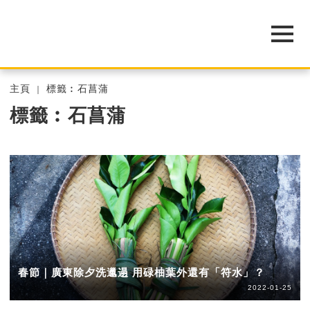
主頁
標籤︰石菖蒲
標籤︰石菖蒲
春節｜廣東除夕洗邋遢 用碌柚葉外還有「符水」？
2022-01-25