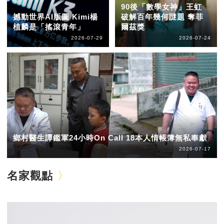
90後「數學女神」王虹
撼動世界AI版圖 Kimi楊
破解百年幾何謎題 奪菲
植麟是「搖滾青年」
爾茲獎
2026-07-29
2026-07-24
鄉村醫生譚鑑軍24小時On Call 18本人情帳簿無私奉獻
2026-07-17
名家觀點