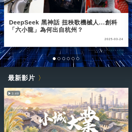
DeepSeek 黑神話 扭秧歌機械人...創科
「六小龍」為何出自杭州？
2025-03-24
最新影片
3:49