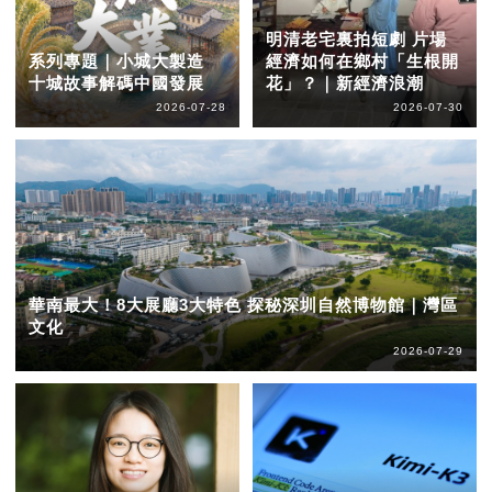
明清老宅裏拍短劇 片場
系列專題｜小城大製造
經濟如何在鄉村「生根開
十城故事解碼中國發展
花」？｜新經濟浪潮
2026-07-28
2026-07-30
華南最大！8大展廳3大特色 探秘深圳自然博物館｜灣區
文化
2026-07-29