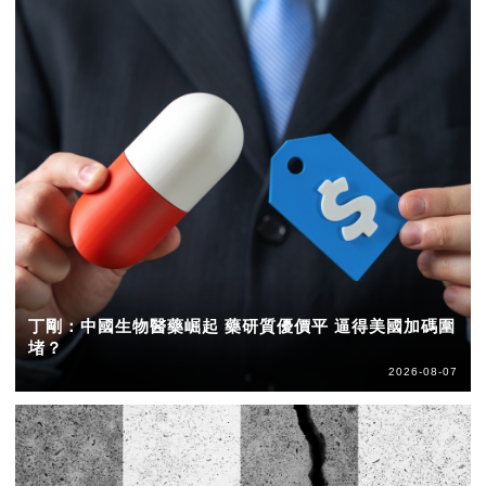
丁剛：中國生物醫藥崛起 藥研質優價平 逼得美國加碼圍
堵？
2026-08-07