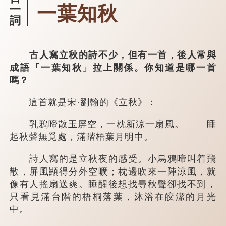
一葉知秋
一
詞
古人寫立秋的詩不少，但有一首，後人常與
成語「一葉知秋」拉上關係。你知道是哪一首
嗎？
這首就是宋·劉翰的《立秋》：
乳鴉啼散玉屏空，一枕新涼一扇風。 睡
起秋聲無覓處，滿階梧葉月明中。
詩人寫的是立秋夜的感受。小烏鴉啼叫着飛
散，屏風顯得分外空曠；枕邊吹來一陣涼風，就
像有人搖扇送爽。睡醒後想找尋秋聲卻找不到，
只看見滿台階的梧桐落葉，沐浴在皎潔的月光
中。