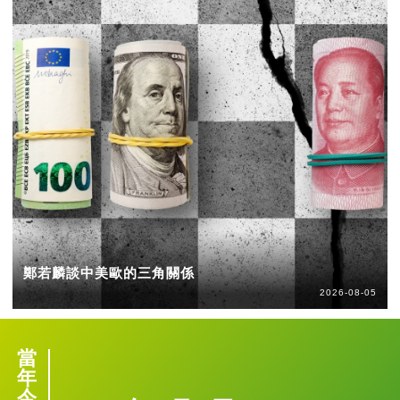
鄭若麟談中美歐的三角關係
2026-08-05
當
年
今