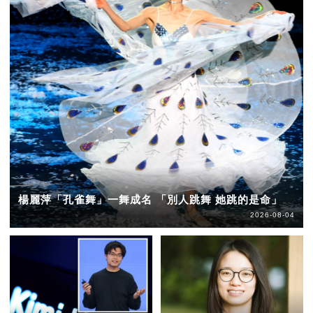
楊麗萍「孔雀舞」一舞成名 「別人跳舞 她跳的是命」
2026-08-04