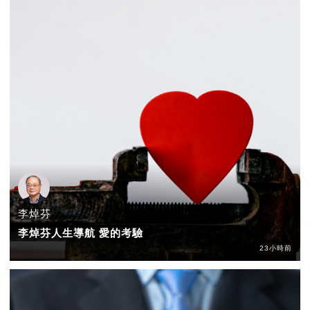
李焯芬
李焯芬人生導航 愛的考驗
23小時前