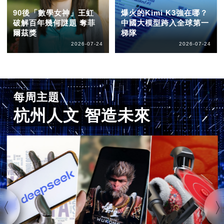
90後「數學女神」王虹
爆火的Kimi K3強在哪？
破解百年幾何謎題 奪菲
中國大模型跨入全球第一
爾茲獎
梯隊
2026-07-24
2026-07-24
每周主題
杭州人文 智造未來