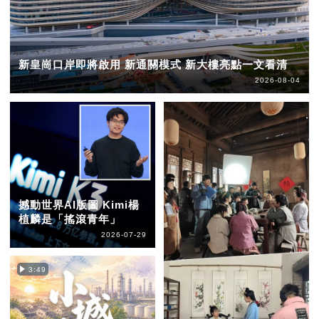
新皇崗口岸即將啟用 新通關模式 新大樓亮點一文看清
2026-08-04
撼動世界AI版圖 Kimi楊
植麟是「搖滾青年」
2026-07-29
3:49