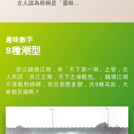
古人認為梧桐是「靈樹...
趣味數字
9種潮型
浙江錢塘江潮，有「天下第一潮」之譽，古
人所謂「浙江之潮，天下之偉觀也。」錢塘江潮
不僅氣勢磅礴，而且形態多變，共9種花款，大
家都見過嗎？