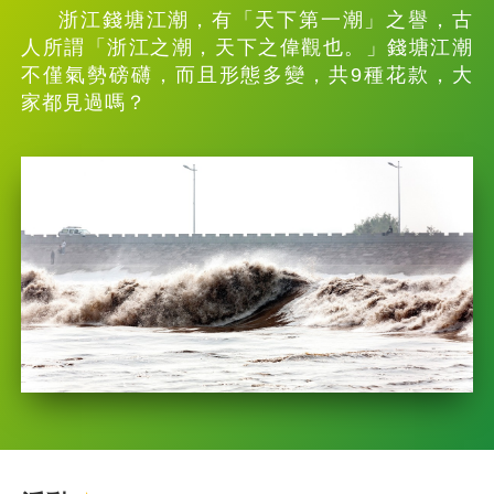
浙江錢塘江潮，有「天下第一潮」之譽，古
人所謂「浙江之潮，天下之偉觀也。」錢塘江潮
不僅氣勢磅礴，而且形態多變，共9種花款，大
家都見過嗎？