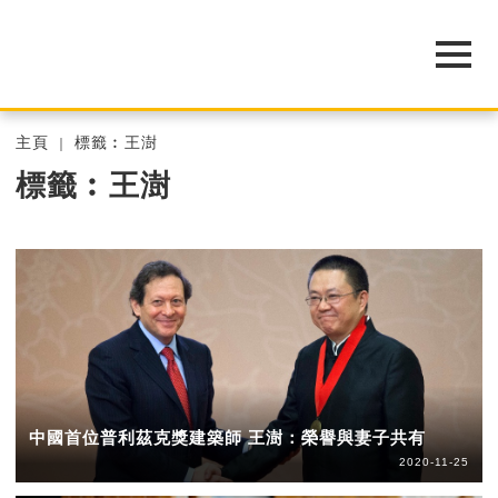
主頁
標籤︰王澍
標籤︰王澍
中國首位普利茲克獎建築師 王澍：榮譽與妻子共有
2020-11-25