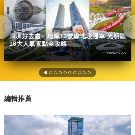
深圳好去處｜地鐵13號線北段通車 光明區
16大人氣景點全攻略
2026-07-15
編輯推薦