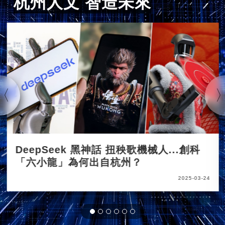
杭州人文 智造未來
DeepSeek 黑神話 扭秧歌機械人...創科
「六小龍」為何出自杭州？
2025-03-24