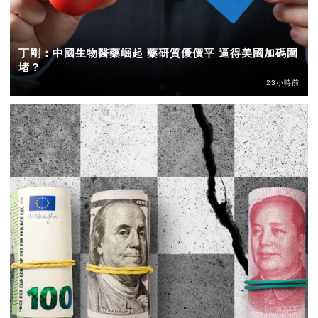
丁剛：中國生物醫藥崛起 藥研質優價平 逼得美國加碼圍
堵？
23小時前