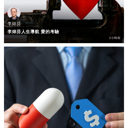
李焯芬
李焯芬人生導航 愛的考驗
2小時前