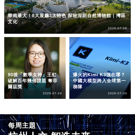
華南最大！8大展廳3大特色 探秘深圳自然博物館｜灣區
文化
2026-07-29
90後「數學女神」王虹
爆火的Kimi K3強在哪？
破解百年幾何謎題 奪菲
中國大模型跨入全球第一
爾茲獎
梯隊
2026-07-24
2026-07-24
每周主題