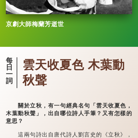
京劇大師梅蘭芳逝世
每
雲天收夏色 木葉動
日
一
秋聲
詞
關於立秋，有一句經典名句「雲天收夏色，
木葉動秋聲」，出自哪位詩人手筆？又有怎樣的
意思？
這兩句詩出自唐代詩人劉言史的《立秋》，