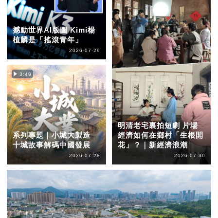
撼動世界AI版圖 Kimi楊
植麟是「搖滾青年」
2026-07-29
3:49
明清老宅裏拍短劇 片場
系列專題｜小城大製造
經濟如何在鄉村「生根開
十城故事解碼中國發展
花」？｜新經濟浪潮
2026-07-28
2026-07-30