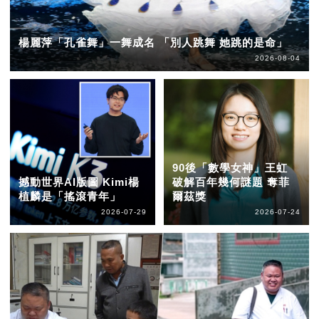
楊麗萍「孔雀舞」一舞成名 「別人跳舞 她跳的是命」
2026-08-04
90後「數學女神」王虹
撼動世界AI版圖 Kimi楊
破解百年幾何謎題 奪菲
植麟是「搖滾青年」
爾茲獎
2026-07-29
2026-07-24