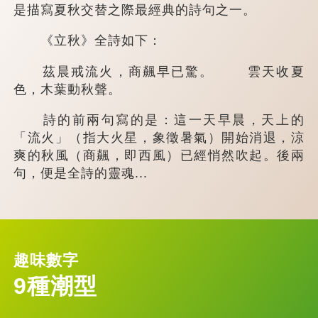
是描寫夏秋交替之際最經典的詩句之一。
《立秋》全詩如下：
茲晨戒流火，商飆早已驚。 雲天收夏
色，木葉動秋聲。
詩的前兩句寫的是：這一天早晨，天上的
「流火」（指大火星，象徵暑氣）開始消退，涼
爽的秋風（商飆，即西風）已經悄然吹起。後兩
句，便是全詩的靈魂...
趣味數字
9種潮型