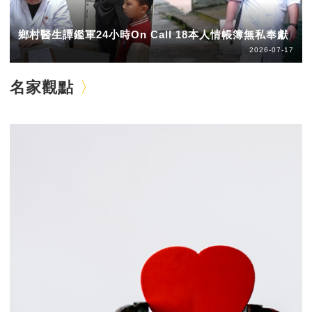
鄉村醫生譚鑑軍24小時On Call 18本人情帳簿無私奉獻
2026-07-17
名家觀點