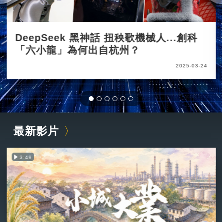
DeepSeek 黑神話 扭秧歌機械人...創科
「六小龍」為何出自杭州？
2025-03-24
最新影片
3:49