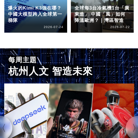
爆火的Kimi K3強在哪？
全球每3台冷氣機1台「廣
中國大模型跨入全球第一
東造」 中國「風」如何
梯隊
降溫歐洲？｜灣區智造
2026-07-24
2026-07-22
每周主題
杭州人文 智造未來