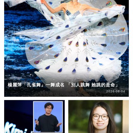
楊麗萍「孔雀舞」一舞成名 「別人跳舞 她跳的是命」
2026-08-04