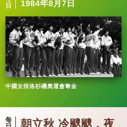
1984年8月7日
日
中國女排洛杉磯奧運會奪金
每
朝立秋 冷颼颼，夜
日