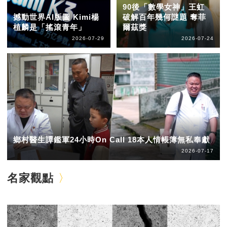
90後「數學女神」王虹
撼動世界AI版圖 Kimi楊
破解百年幾何謎題 奪菲
植麟是「搖滾青年」
爾茲獎
2026-07-29
2026-07-24
鄉村醫生譚鑑軍24小時On Call 18本人情帳簿無私奉獻
2026-07-17
名家觀點