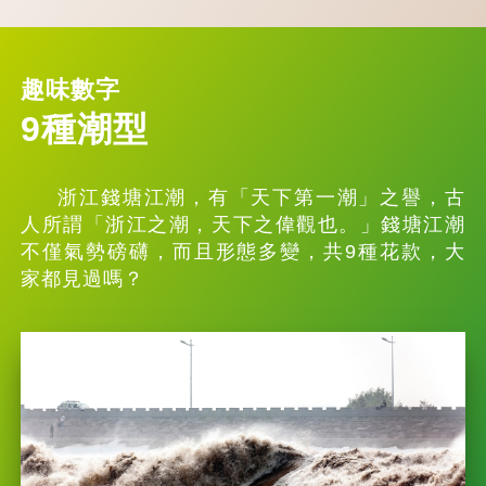
趣味數字
9種潮型
浙江錢塘江潮，有「天下第一潮」之譽，古
人所謂「浙江之潮，天下之偉觀也。」錢塘江潮
不僅氣勢磅礴，而且形態多變，共9種花款，大
家都見過嗎？