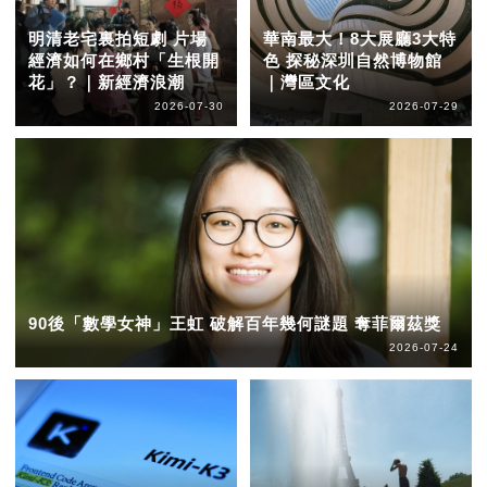
明清老宅裏拍短劇 片場
華南最大！8大展廳3大特
經濟如何在鄉村「生根開
色 探秘深圳自然博物館
花」？｜新經濟浪潮
｜灣區文化
2026-07-30
2026-07-29
90後「數學女神」王虹 破解百年幾何謎題 奪菲爾茲獎
2026-07-24