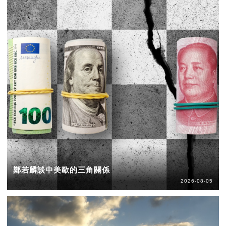
鄭若麟談中美歐的三角關係
2026-08-05