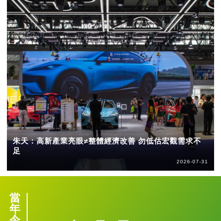
朱天：高新產業亮眼≠整體經濟改善 勿低估宏觀需求不
足
2026-07-31
當
年
今