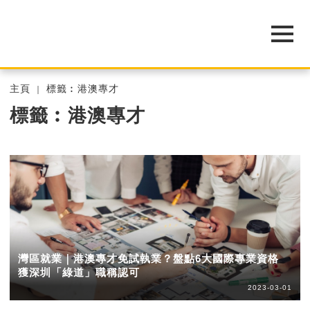
主頁
標籤︰港澳專才
標籤︰港澳專才
灣區就業｜港澳專才免試執業？盤點6大國際專業資格
獲深圳「綠道」職稱認可
2023-03-01