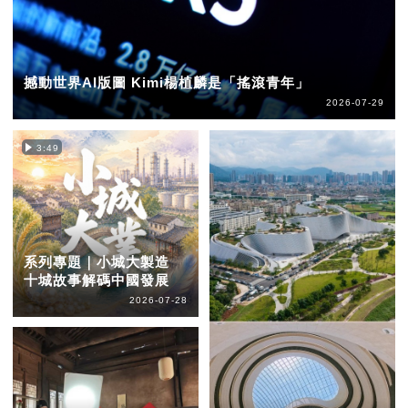
撼動世界AI版圖 Kimi楊植麟是「搖滾青年」
2026-07-29
3:49
系列專題｜小城大製造
十城故事解碼中國發展
2026-07-28