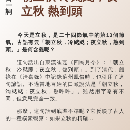
一
立秋 熱到頭
詞
今天是立秋，是二十四節氣中的第13個節
氣。古語有云「朝立秋，冷颼颼；夜立秋，熱到
頭。」是何含義呢？
這句話出自東漢崔寔《四民月令》：「朝立
秋，冷颼颼；夜立秋，熱到頭」。到了清代，顧
祿在《清嘉錄》中記錄蘇州風俗時，也引用了這
句諺語。不過當地百姓的口頭說法是「朝立秋，
渹颼颼；夜立秋，熱吽吽」。雖然用字略有不
同，但意思完全一致。
那麼，這句話到底準不準呢？它反映了古人
的一種樸素觀察：如果立秋的精確...