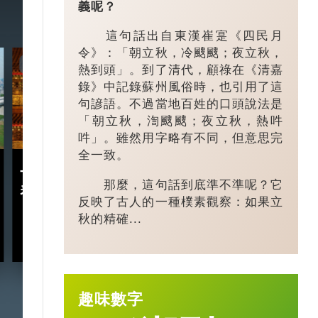
義呢？
這句話出自東漢崔寔《四民月
令》：「朝立秋，冷颼颼；夜立秋，
7:20
3:49
熱到頭」。到了清代，顧祿在《清嘉
錄》中記錄蘇州風俗時，也引用了這
句諺語。不過當地百姓的口頭說法是
「朝立秋，渹颼颼；夜立秋，熱吽
吽」。雖然用字略有不同，但意思完
全一致。
十五五規劃｜五年規劃 藏
小城大業｜浙
那麼，這句話到底準不準呢？它
着甚麼中國「治」慧？
鎮：一粒珍珠如
反映了古人的一種樸素觀察：如果立
億璀璨王國？
秋的精確...
2026-03-18
趣味數字