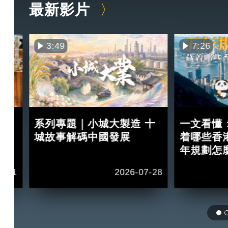
最新影片
3:49
7:26
買
系列專題｜小城大製造 十
一文看懂
紅？
城故事解碼中國發展
着哪些香
年規劃怎
2-11
2026-07-28