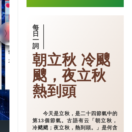
1:40
每
日
一
詞
90後王興興 「英語學渣」
智慧城市｜杭
朝立秋 冷颼
是機械人天才
市大腦」 有
颼，夜立秋
2025-03-17
熱到頭
今天是立秋，是二十四節氣中的
第13個節氣。古語有云「朝立秋，
冷颼颼；夜立秋，熱到頭。」是何含