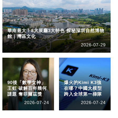
華南最大！8大展廳3大特色 探秘深圳自然博物
館｜灣區文化
2026-07-29
90後「數學女神」
爆火的Kimi K3強
王虹 破解百年幾何
在哪？中國大模型
謎題 奪菲爾茲獎
跨入全球第一梯隊
2026-07-24
2026-07-24