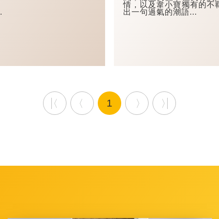
情，以及韋小寶獨有的不
.
出一句過氣的潮語...
1