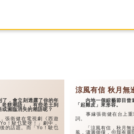
涼風有信 秋月無
了，會立刻透露了你的年
內地一個綜藝節目曾邀
老餅潮語」，有些老土到
「起雞皮」來形容。
語或瀕臨消失的潮語呢？
事緣張衛健在台上重現
，張衛健在電視劇《西遊
詞。
Yo！駛乜驚呀！」劇中，
後的話題。而「Yo！駛乜
「涼風有信，秋月無邊
風，瀟灑倜儻，但我有廣