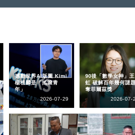
撼動世界AI版圖 Kimi
90後「數學女神」王
楊植麟是「搖滾青
虹 破解百年幾何謎
年」
奪菲爾茲獎
2026-07-29
2026-07-