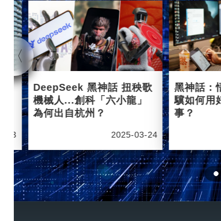
杭州
DeepSeek 黑神話 扭秧歌
黑神話：
機械人...創科「六小龍」
驥如何用
為何出自杭州？
事？
6-03
2025-03-24