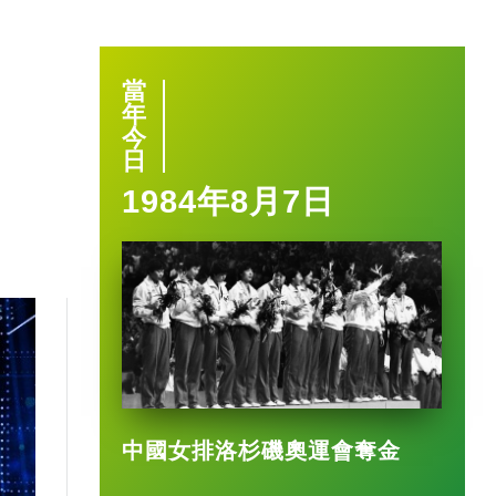
當
年
今
日
1984年8月7日
中國女排洛杉磯奧運會奪金