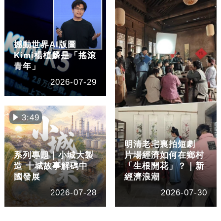
撼動世界AI版圖
Kimi楊植麟是「搖滾
青年」
2026-07-29
3:49
明清老宅裏拍短劇
系列專題｜小城大製
片場經濟如何在鄉村
造 十城故事解碼中
「生根開花」？｜新
國發展
經濟浪潮
2026-07-28
2026-07-30