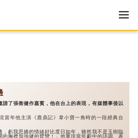
邊
請了張衛健作嘉賓，他在台上的表現，有媒體事後以
當年他主演《鹿鼎記》韋小寶一角時的一段經典台
，虧我思嬌的情緒好比度日如年，雖然我不是玉樹臨
闊的胸襟加強健的臂彎！」他重現當年劇中的語調、表