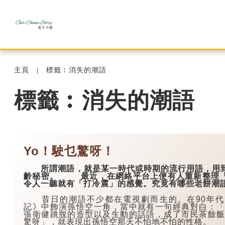
主頁
標籤︰消失的潮語
標籤︰消失的潮語
Yo！駛乜驚呀！
所謂潮語，就是某一時代或時期的流行用語，用到
齡秘密。 最近，在網絡平台上便有人重新整理「
令人一聽就有「打冷震」的感覺。究竟有哪些老餅潮
昔日的潮語不少都在電視劇而生的。在90年代
記》中飾演孫悟空一角，當中就有一句經典對白：「
張衛健跳脫的造型以及生動的話語，成了市民茶餘飯
驚呀」，就表現出孫悟空那天不怕地不怕的性格。