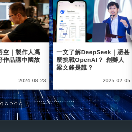
悟空｜製作人馮
一文了解DeepSeek｜憑甚
好作品講中國故
麼挑戰OpenAI？ 創辦人
梁文鋒是誰？
2024-08-23
2025-02-05