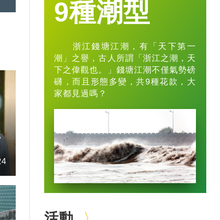
9種潮型
浙江錢塘江潮，有「天下第一
潮」之譽，古人所謂「浙江之潮，天
下之偉觀也。」錢塘江潮不僅氣勢磅
礴，而且形態多變，共9種花款，大
家都見過嗎？
題
24
活動