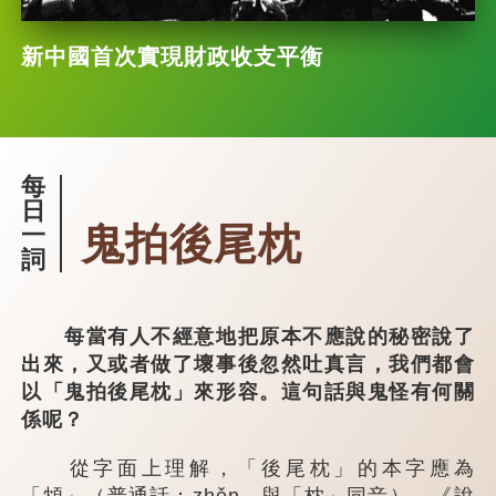
新中國首次實現財政收支平衡
每
日
鬼拍後尾枕
一
詞
每當有人不經意地把原本不應說的秘密說了
出來，又或者做了壞事後忽然吐真言，我們都會
以「鬼拍後尾枕」來形容。這句話與鬼怪有何關
係呢？
從字面上理解，「後尾枕」的本字應為
「䪴」（普通話：zhěn，與「枕」同音）。《說