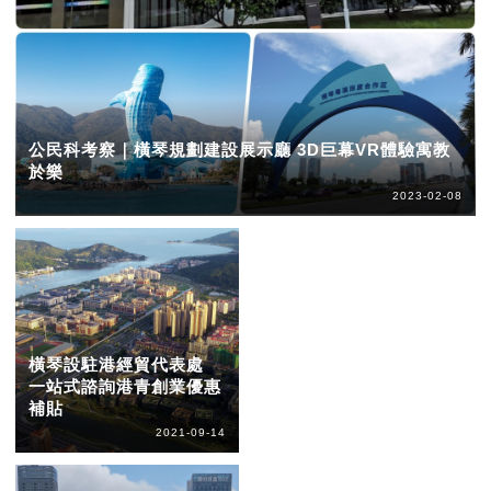
公民科考察｜橫琴規劃建設展示廳 3D巨幕VR體驗寓教
於樂
2023-02-08
橫琴設駐港經貿代表處
一站式諮詢港青創業優惠
補貼
2021-09-14