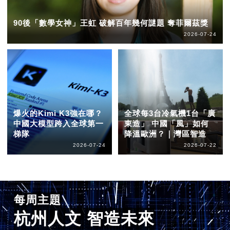
90後「數學女神」王虹 破解百年幾何謎題 奪菲爾茲獎
2026-07-24
爆火的Kimi K3強在哪？
全球每3台冷氣機1台「廣
中國大模型跨入全球第一
東造」 中國「風」如何
梯隊
降溫歐洲？｜灣區智造
2026-07-24
2026-07-22
每周主題
杭州人文 智造未來