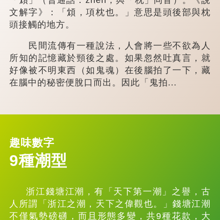
文解字》：「䪴，項枕也。」意思是頭後部與枕
頭接觸的地方。
民間流傳有一種說法，人會將一些不欲為人
所知的記憶藏於頸後之處。如果忽然吐真言，就
好像被不明東西（如鬼魂）在後腦拍了一下，藏
在腦中的秘密便脫口而出。因此「鬼拍...
趣味數字
9種潮型
浙江錢塘江潮，有「天下第一潮」之譽，古
人所謂「浙江之潮，天下之偉觀也。」錢塘江潮
不僅氣勢磅礴，而且形態多變，共9種花款，大