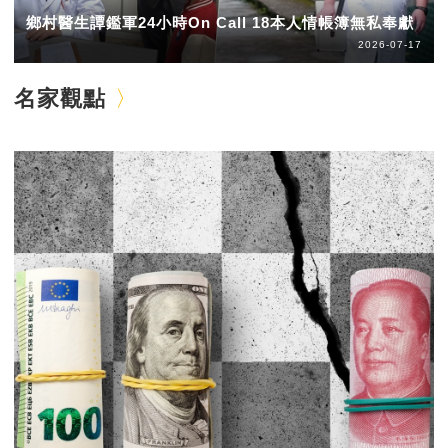
鄉村醫生譚鑑軍24小時On Call 18本人情帳簿無私奉獻
2026-07-17
名家觀點