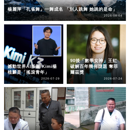
楊麗萍「孔雀舞」一舞成名 「別人跳舞 她跳的是命」
2026-08-04
90後「數學女神」王虹
撼動世界AI版圖 Kimi楊
破解百年幾何謎題 奪菲
植麟是「搖滾青年」
爾茲獎
2026-07-29
2026-07-24