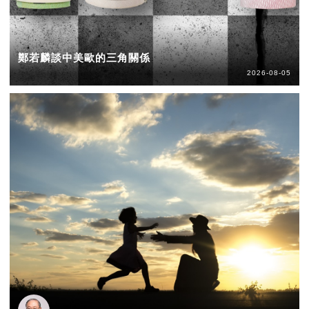
鄭若麟談中美歐的三角關係
2026-08-05