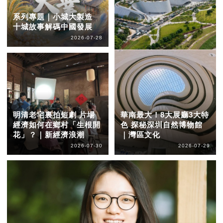
系列專題｜小城大製造
十城故事解碼中國發展
2026-07-28
明清老宅裏拍短劇 片場
華南最大！8大展廳3大特
經濟如何在鄉村「生根開
色 探秘深圳自然博物館
花」？｜新經濟浪潮
｜灣區文化
2026-07-30
2026-07-29