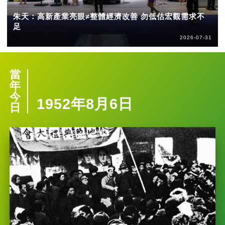
朱天：高新產業亮眼≠整體經濟改善 勿低估宏觀需求不
足
2026-07-31
當
年
今
1952年8月6日
日