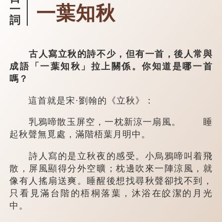
一葉知秋
一
詞
古人寫立秋的詩不少，但有一首，後人常與
成語「一葉知秋」拉上關係。你知道是哪一首
嗎？
這首就是宋·劉翰的《立秋》：
乳鴉啼散玉屏空，一枕新涼一扇風。 睡
起秋聲無覓處，滿階梧葉月明中。
詩人寫的是立秋夜的感受。小烏鴉啼叫着飛
散，屏風顯得分外空曠；枕邊吹來一陣涼風，就
像有人搖扇送爽。睡醒後想找尋秋聲卻找不到，
只看見滿台階的梧桐落葉，沐浴在皎潔的月光
中。