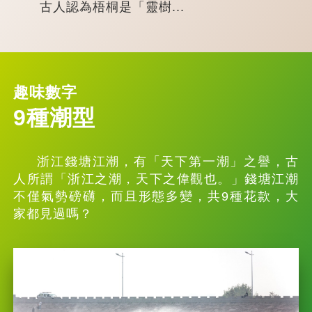
古人認為梧桐是「靈樹...
趣味數字
9種潮型
浙江錢塘江潮，有「天下第一潮」之譽，古
人所謂「浙江之潮，天下之偉觀也。」錢塘江潮
不僅氣勢磅礴，而且形態多變，共9種花款，大
家都見過嗎？