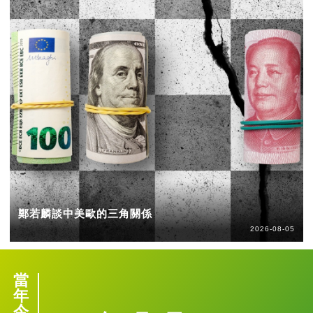
鄭若麟談中美歐的三角關係
2026-08-05
當
年
今