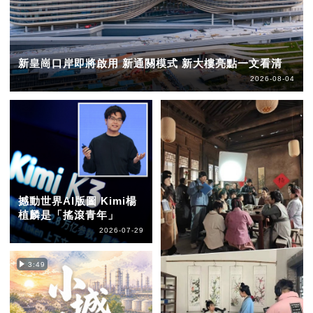
新皇崗口岸即將啟用 新通關模式 新大樓亮點一文看清
2026-08-04
撼動世界AI版圖 Kimi楊
植麟是「搖滾青年」
2026-07-29
3:49