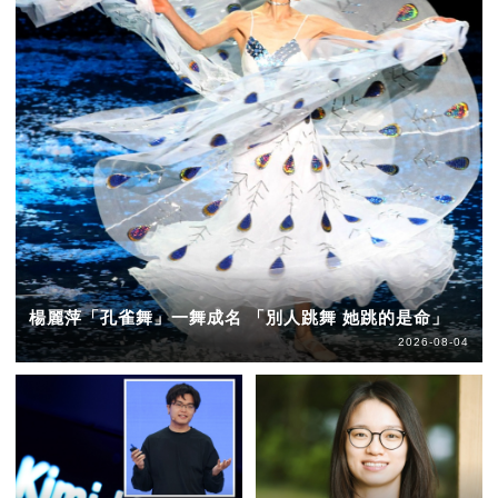
楊麗萍「孔雀舞」一舞成名 「別人跳舞 她跳的是命」
2026-08-04