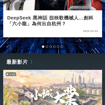
DeepSeek 黑神話 扭秧歌機械人...創科
「六小龍」為何出自杭州？
2025-03-24
最新影片
3:49