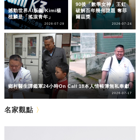
90後「數學女神」王虹
撼動世界AI版圖 Kimi楊
破解百年幾何謎題 奪菲
植麟是「搖滾青年」
爾茲獎
2026-07-29
2026-07-24
鄉村醫生譚鑑軍24小時On Call 18本人情帳簿無私奉獻
2026-07-17
名家觀點