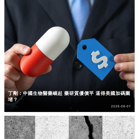
丁剛：中國生物醫藥崛起 藥研質優價平 逼得美國加碼圍
堵？
2026-08-07