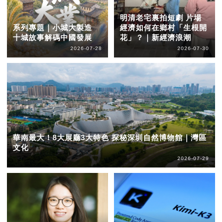
明清老宅裏拍短劇 片場
系列專題｜小城大製造
經濟如何在鄉村「生根開
十城故事解碼中國發展
花」？｜新經濟浪潮
2026-07-28
2026-07-30
華南最大！8大展廳3大特色 探秘深圳自然博物館｜灣區
文化
2026-07-29