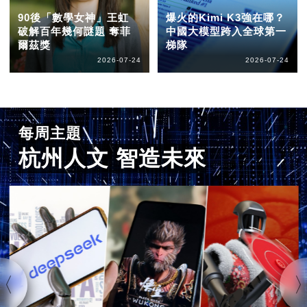
90後「數學女神」王虹
爆火的Kimi K3強在哪？
破解百年幾何謎題 奪菲
中國大模型跨入全球第一
爾茲獎
梯隊
2026-07-24
2026-07-24
每周主題
杭州人文 智造未來