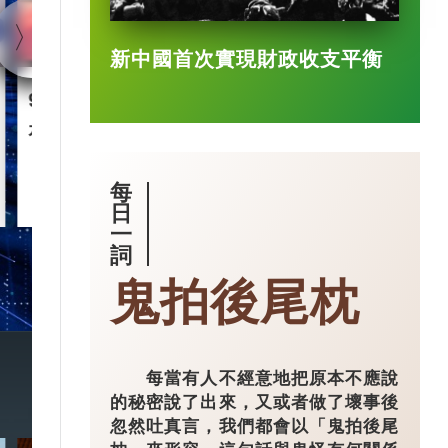
新中國首次實現財政收支平衡
90後王興興 「英語學渣」
智慧城市｜杭
是機械人天才
市大腦」 有
每
2025-03-17
日
一
詞
鬼拍後尾枕
每當有人不經意地把原本不應說
的秘密說了出來，又或者做了壞事後
忽然吐真言，我們都會以「鬼拍後尾