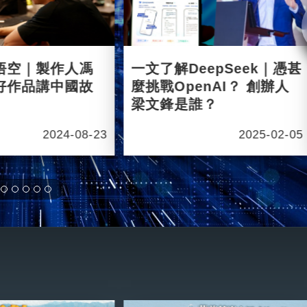
悟空｜製作人馮
一文了解DeepSeek｜憑甚
好作品講中國故
麼挑戰OpenAI？ 創辦人
梁文鋒是誰？
2024-08-23
2025-02-05