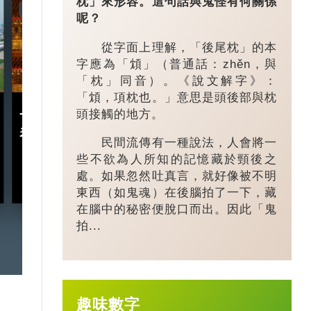
枕」來形容。這句話與鬼怪有何關係
7:20
3:49
呢？
從字面上理解，「後尾枕」的本
字應為「䪴」（普通話：zhěn，與
「枕」同音）。《說文解字》：
「䪴，項枕也。」意思是頭後部與枕
頭接觸的地方。
十五五規劃｜五年規劃 藏
小城大業｜浙
着甚麼中國「治」慧？
鎮：一粒珍珠如
民間流傳有一種說法，人會將一
億璀璨王國？
些不欲為人所知的記憶藏於頸後之
處。如果忽然吐真言，就好像被不明
2026-03-18
東西（如鬼魂）在後腦拍了一下，藏
在腦中的秘密便脫口而出。因此「鬼
拍...
趣味數字