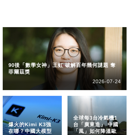
90後「數學女神」王虹 破解百年幾何謎題 奪
菲爾茲獎
2026-07-24
全球每3台冷氣機1
爆火的Kimi K3強
台「廣東造」 中國
在哪？中國大模型
「風」如何降溫歐