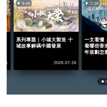
3:49
7:26
買
系列專題｜小城大製造 十
一文看懂
紅？
城故事解碼中國發展
着哪些香
年規劃怎
2-11
2026-07-28