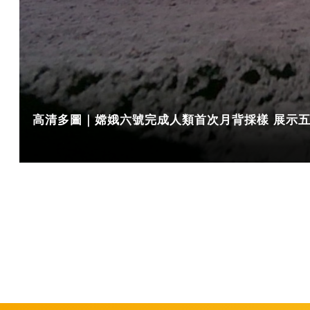
高清多圖｜嫦娥六號完成人類首次月背採樣 展示