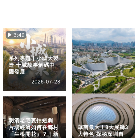
3:49
系列專題｜小城大製
造 十城故事解碼中
國發展
2026-07-28
明清老宅裏拍短劇
片場經濟如何在鄉村
華南最大！8大展廳3
「生根開花」？｜新
大特色 探秘深圳自