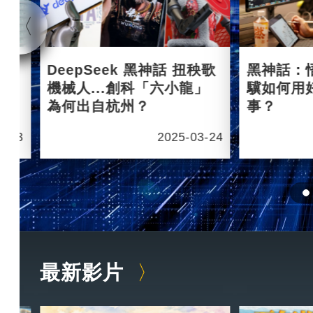
杭州
DeepSeek 黑神話 扭秧歌
黑神話：
機械人...創科「六小龍」
驥如何用
為何出自杭州？
事？
6-03
2025-03-24
最新影片