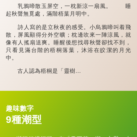
乳鴉啼散玉屏空，一枕新涼一扇風。 睡
起秋聲無覓處，滿階梧葉月明中。
詩人寫的是立秋夜的感受。小烏鴉啼叫着飛
散，屏風顯得分外空曠；枕邊吹來一陣涼風，就
像有人搖扇送爽。睡醒後想找尋秋聲卻找不到，
只看見滿台階的梧桐落葉，沐浴在皎潔的月光
中。
古人認為梧桐是「靈樹...
趣味數字
9種潮型