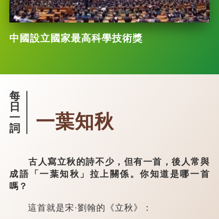
中國設立國家最高科學技術獎
每
日
一葉知秋
一
詞
古人寫立秋的詩不少，但有一首，後人常與
成語「一葉知秋」拉上關係。你知道是哪一首
嗎？
這首就是宋·劉翰的《立秋》：