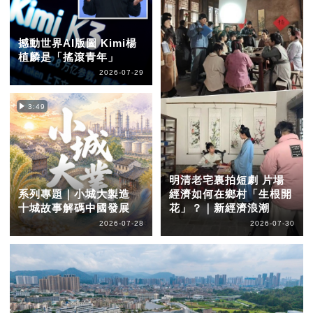
撼動世界AI版圖 Kimi楊
植麟是「搖滾青年」
2026-07-29
3:49
明清老宅裏拍短劇 片場
系列專題｜小城大製造
經濟如何在鄉村「生根開
十城故事解碼中國發展
花」？｜新經濟浪潮
2026-07-28
2026-07-30