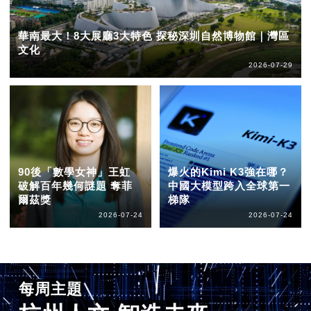
華南最大！8大展廳3大特色 探秘深圳自然博物館｜灣區
文化
2026-07-29
90後「數學女神」王虹
爆火的Kimi K3強在哪？
破解百年幾何謎題 奪菲
中國大模型跨入全球第一
爾茲獎
梯隊
2026-07-24
2026-07-24
每周主題