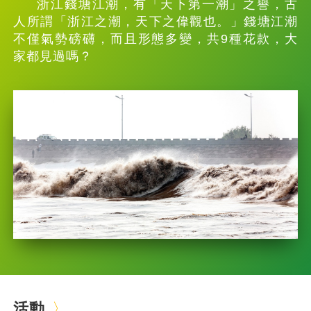
浙江錢塘江潮，有「天下第一潮」之譽，古
人所謂「浙江之潮，天下之偉觀也。」錢塘江潮
不僅氣勢磅礴，而且形態多變，共9種花款，大
家都見過嗎？
活動