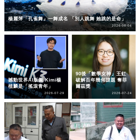
楊麗萍「孔雀舞」一舞成名 「別人跳舞 她跳的是命」
2026-08-04
90後「數學女神」王虹
撼動世界AI版圖 Kimi楊
破解百年幾何謎題 奪菲
植麟是「搖滾青年」
爾茲獎
2026-07-29
2026-07-24