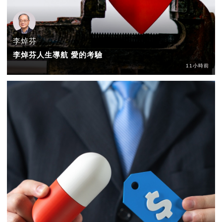
李焯芬
李焯芬人生導航 愛的考驗
11小時前