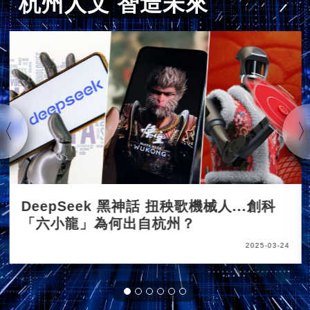
杭州人文 智造未來
DeepSeek 黑神話 扭秧歌機械人...創科
「六小龍」為何出自杭州？
2025-03-24