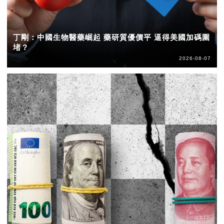
丁剛：中國生物醫藥崛起 藥研質優價平 逼得美國加碼圍
堵？
2026-08-07