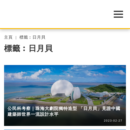
主頁
標籤︰日月貝
標籤︰日月貝
公民科考察｜珠海大劇院獨特造型 「日月貝」見證中國
建築師世界一流設計水平
2023-02-27