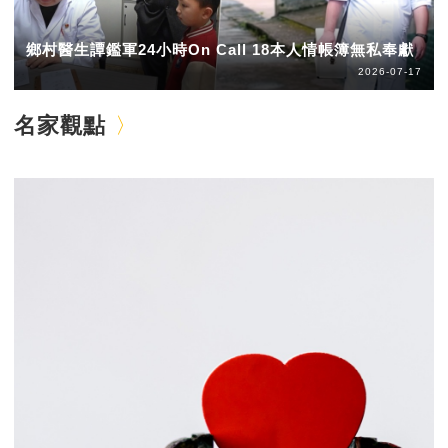
鄉村醫生譚鑑軍24小時On Call 18本人情帳簿無私奉獻
2026-07-17
名家觀點