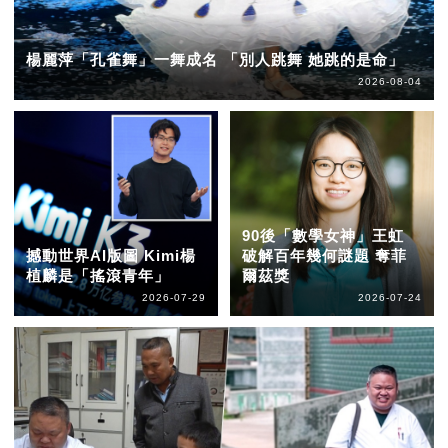
楊麗萍「孔雀舞」一舞成名 「別人跳舞 她跳的是命」
2026-08-04
90後「數學女神」王虹
撼動世界AI版圖 Kimi楊
破解百年幾何謎題 奪菲
植麟是「搖滾青年」
爾茲獎
2026-07-29
2026-07-24