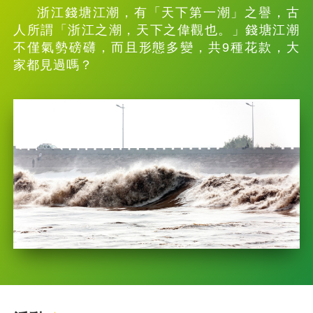
浙江錢塘江潮，有「天下第一潮」之譽，古
人所謂「浙江之潮，天下之偉觀也。」錢塘江潮
不僅氣勢磅礴，而且形態多變，共9種花款，大
家都見過嗎？