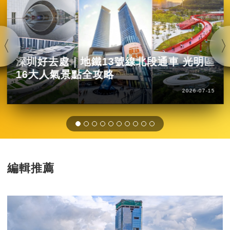
深圳好去處｜地鐵13號線北段通車 光明區
16大人氣景點全攻略
2026-07-15
編輯推薦