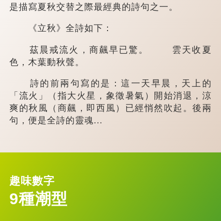
是描寫夏秋交替之際最經典的詩句之一。
《立秋》全詩如下：
茲晨戒流火，商飆早已驚。 雲天收夏
色，木葉動秋聲。
詩的前兩句寫的是：這一天早晨，天上的
「流火」（指大火星，象徵暑氣）開始消退，涼
爽的秋風（商飆，即西風）已經悄然吹起。後兩
句，便是全詩的靈魂...
趣味數字
9種潮型