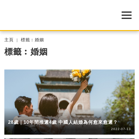
主頁
標籤︰婚姻
標籤︰婚姻
28歲｜10年間推遲4歲 中國人結婚為何愈來愈遲？
2022-07-13