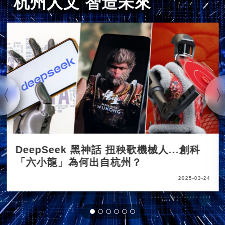
杭州人文 智造未來
DeepSeek 黑神話 扭秧歌機械人...創科
「六小龍」為何出自杭州？
2025-03-24