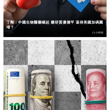
丁剛：中國生物醫藥崛起 藥研質優價平 逼得美國加碼圍
堵？
11小時前