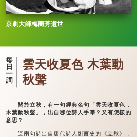
京劇大師梅蘭芳逝世
每
雲天收夏色 木葉動
日
一
秋聲
詞
關於立秋，有一句經典名句「雲天收夏色，
木葉動秋聲」，出自哪位詩人手筆？又有怎樣的
意思？
這兩句詩出自唐代詩人劉言史的《立秋》，