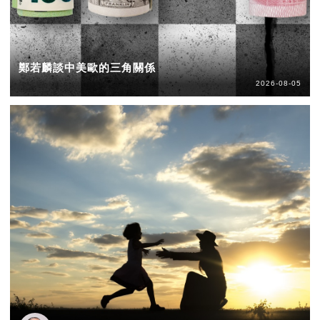
鄭若麟談中美歐的三角關係
2026-08-05