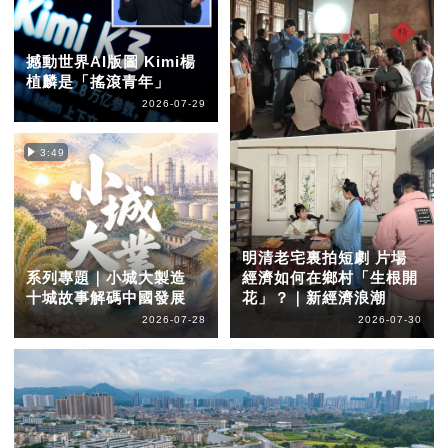
撼動世界AI版圖 Kimi楊
植麟是「搖滾青年」
2026-07-29
3:49
明清老宅裏拍短劇 片場
系列專題｜小城大製造
經濟如何在鄉村「生根開
十城故事解碼中國發展
花」？｜新經濟浪潮
2026-07-28
2026-07-30