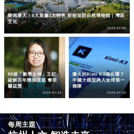
華南最大！8大展廳3大特色 探秘深圳自然博物館｜灣區
文化
2026-07-29
90後「數學女神」王虹
爆火的Kimi K3強在哪？
破解百年幾何謎題 奪菲
中國大模型跨入全球第一
爾茲獎
梯隊
2026-07-24
2026-07-24
每周主題