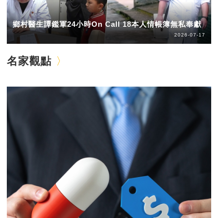
鄉村醫生譚鑑軍24小時On Call 18本人情帳簿無私奉獻
2026-07-17
名家觀點