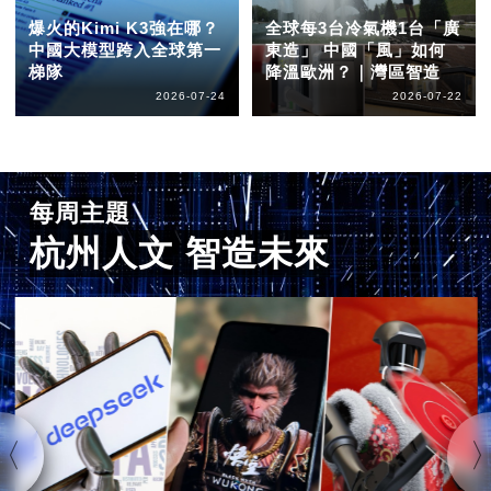
爆火的Kimi K3強在哪？
全球每3台冷氣機1台「廣
中國大模型跨入全球第一
東造」 中國「風」如何
梯隊
降溫歐洲？｜灣區智造
2026-07-24
2026-07-22
每周主題
杭州人文 智造未來