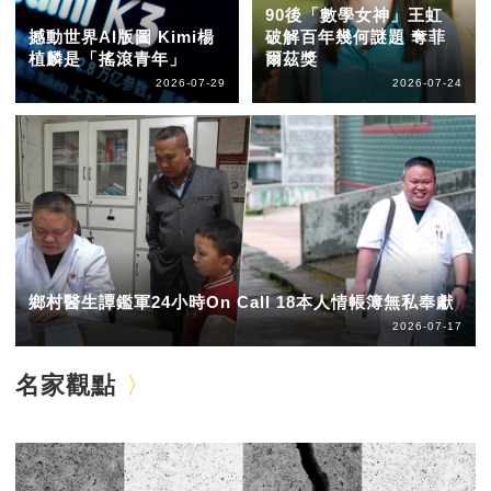
90後「數學女神」王虹
撼動世界AI版圖 Kimi楊
破解百年幾何謎題 奪菲
植麟是「搖滾青年」
爾茲獎
2026-07-29
2026-07-24
鄉村醫生譚鑑軍24小時On Call 18本人情帳簿無私奉獻
2026-07-17
名家觀點