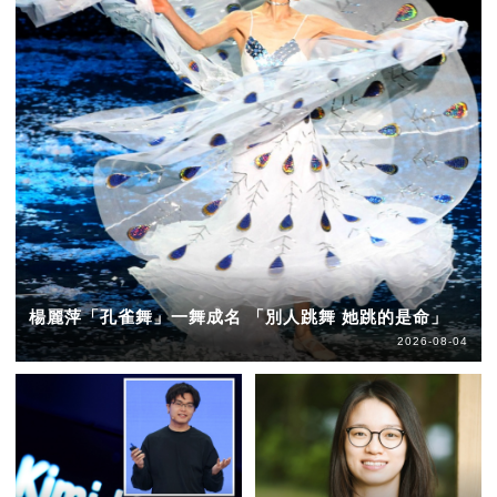
楊麗萍「孔雀舞」一舞成名 「別人跳舞 她跳的是命」
2026-08-04