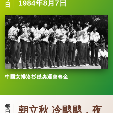
1984年8月7日
日
中國女排洛杉磯奧運會奪金
每
朝立秋 冷颼颼，夜
日