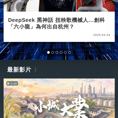
DeepSeek 黑神話 扭秧歌機械人...創科
「六小龍」為何出自杭州？
2025-03-24
最新影片
3:49