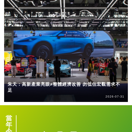
朱天：高新產業亮眼≠整體經濟改善 勿低估宏觀需求不
足
2026-07-31
當
年
今