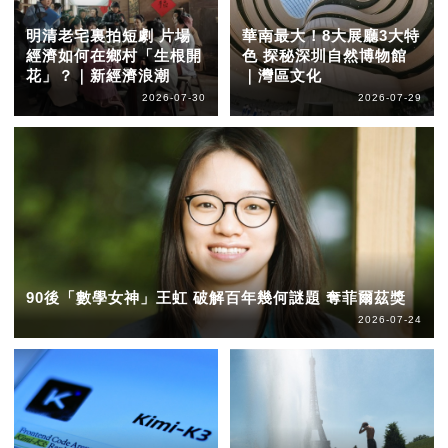
明清老宅裏拍短劇 片場
華南最大！8大展廳3大特
經濟如何在鄉村「生根開
色 探秘深圳自然博物館
花」？｜新經濟浪潮
｜灣區文化
2026-07-30
2026-07-29
90後「數學女神」王虹 破解百年幾何謎題 奪菲爾茲獎
2026-07-24