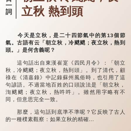
一
立秋 熱到頭
詞
今天是立秋，是二十四節氣中的第13個節
氣。古語有云「朝立秋，冷颼颼；夜立秋，熱到
頭。」是何含義呢？
這句話出自東漢崔寔《四民月令》：「朝立
秋，冷颼颼；夜立秋，熱到頭」。到了清代，顧
祿在《清嘉錄》中記錄蘇州風俗時，也引用了這
句諺語。不過當地百姓的口頭說法是「朝立秋，
渹颼颼；夜立秋，熱吽吽」。雖然用字略有不
同，但意思完全一致。
那麼，這句話到底準不準呢？它反映了古人
的一種樸素觀察：如果立秋的精確...