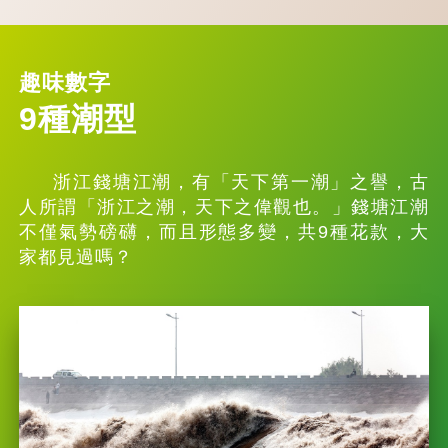
趣味數字
9種潮型
浙江錢塘江潮，有「天下第一潮」之譽，古
人所謂「浙江之潮，天下之偉觀也。」錢塘江潮
不僅氣勢磅礴，而且形態多變，共9種花款，大
家都見過嗎？