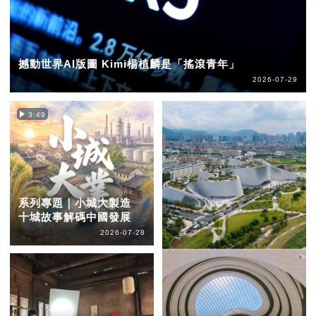
撼動世界AI版圖 Kimi楊植麟是「搖滾青年」
2026-07-29
3:49
系列專題｜小城大製造
十城故事解碼中國發展
2026-07-28