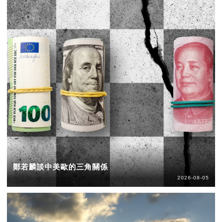
鄭若麟談中美歐的三角關係
2026-08-05