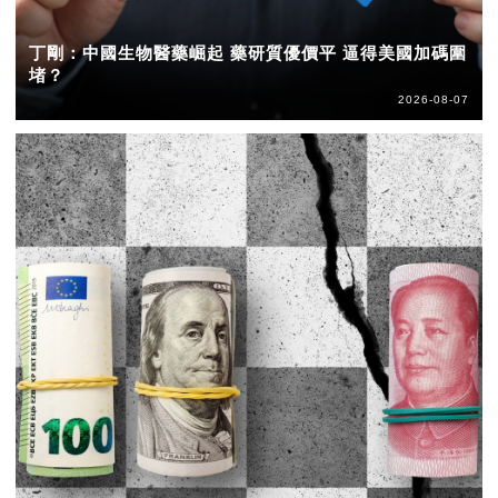
丁剛：中國生物醫藥崛起 藥研質優價平 逼得美國加碼圍
堵？
2026-08-07