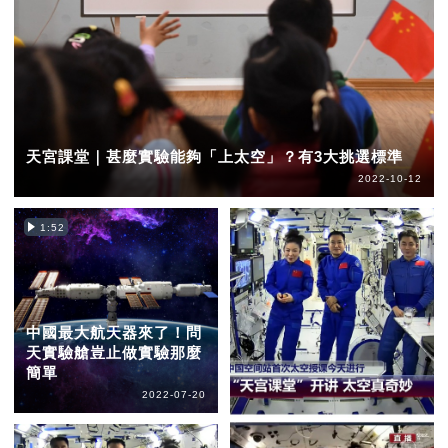
天宮課堂｜甚麼實驗能夠「上太空」？有3大挑選標準
2022-10-12
1:52
中國最大航天器來了！問
天實驗艙豈止做實驗那麼
簡單
2022-07-20