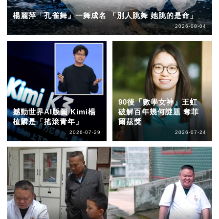
楊麗萍「孔雀舞」一舞成名 「別人跳舞 她跳的是命」
2026-08-04
90後「數學女神」王虹
撼動世界AI版圖 Kimi楊
破解百年幾何謎題 奪菲
植麟是「搖滾青年」
爾茲獎
2026-07-29
2026-07-24