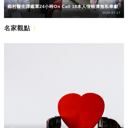
鄉村醫生譚鑑軍24小時On Call 18本人情帳簿無私奉獻
2026-07-17
名家觀點