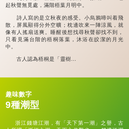
起秋聲無覓處，滿階梧葉月明中。
詩人寫的是立秋夜的感受。小烏鴉啼叫着飛
散，屏風顯得分外空曠；枕邊吹來一陣涼風，就
像有人搖扇送爽。睡醒後想找尋秋聲卻找不到，
只看見滿台階的梧桐落葉，沐浴在皎潔的月光
中。
古人認為梧桐是「靈樹...
趣味數字
9種潮型
浙江錢塘江潮，有「天下第一潮」之譽，古