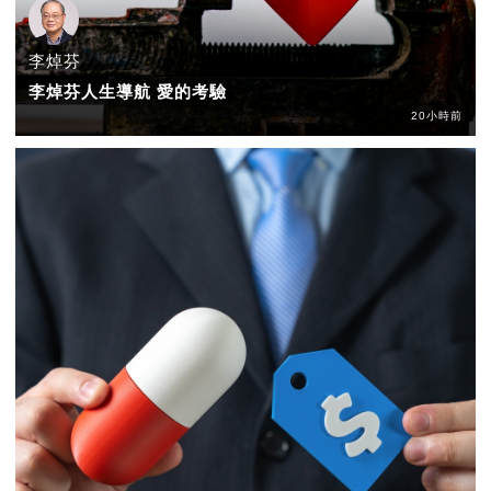
李焯芬
李焯芬人生導航 愛的考驗
20小時前