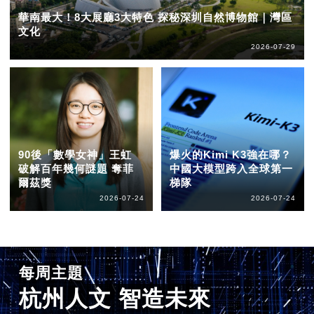
華南最大！8大展廳3大特色 探秘深圳自然博物館｜灣區
文化
2026-07-29
90後「數學女神」王虹
爆火的Kimi K3強在哪？
破解百年幾何謎題 奪菲
中國大模型跨入全球第一
爾茲獎
梯隊
2026-07-24
2026-07-24
每周主題
杭州人文 智造未來