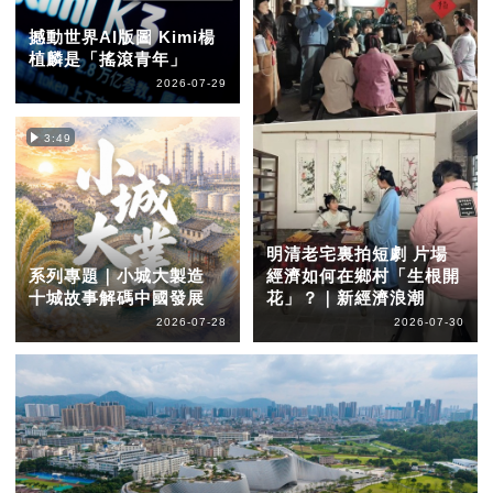
撼動世界AI版圖 Kimi楊
植麟是「搖滾青年」
2026-07-29
3:49
明清老宅裏拍短劇 片場
系列專題｜小城大製造
經濟如何在鄉村「生根開
十城故事解碼中國發展
花」？｜新經濟浪潮
2026-07-28
2026-07-30