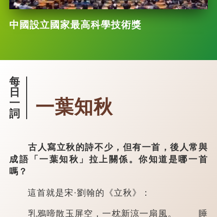
中國設立國家最高科學技術獎
每
日
一葉知秋
一
詞
古人寫立秋的詩不少，但有一首，後人常與
成語「一葉知秋」拉上關係。你知道是哪一首
嗎？
這首就是宋·劉翰的《立秋》：
乳鴉啼散玉屏空，一枕新涼一扇風。 睡