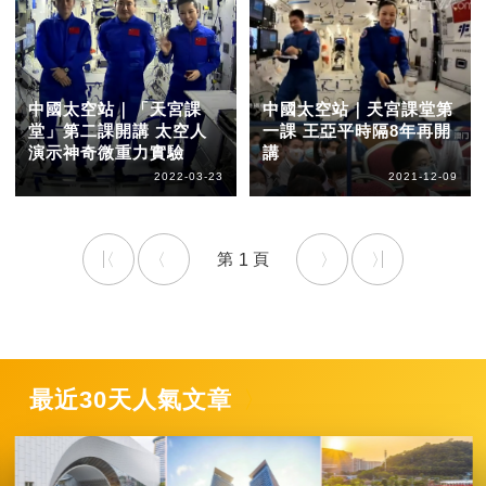
中國太空站｜「天宮課
中國太空站｜天宮課堂第
堂」第二課開講 太空人
一課 王亞平時隔8年再開
演示神奇微重力實驗
講
2022-03-23
2021-12-09
1
最近30天人氣文章