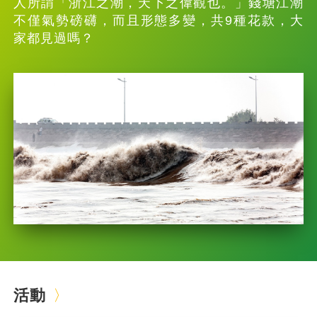
人所謂「浙江之潮，天下之偉觀也。」錢塘江潮
不僅氣勢磅礴，而且形態多變，共9種花款，大
家都見過嗎？
活動