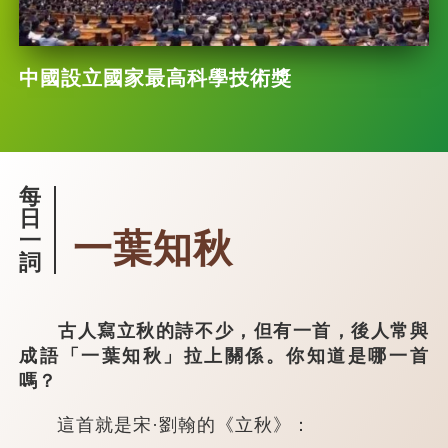
中國設立國家最高科學技術獎
每
日
一葉知秋
一
詞
古人寫立秋的詩不少，但有一首，後人常與
成語「一葉知秋」拉上關係。你知道是哪一首
嗎？
這首就是宋·劉翰的《立秋》：