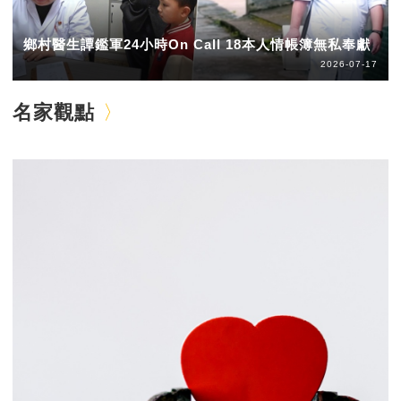
鄉村醫生譚鑑軍24小時On Call 18本人情帳簿無私奉獻
2026-07-17
名家觀點