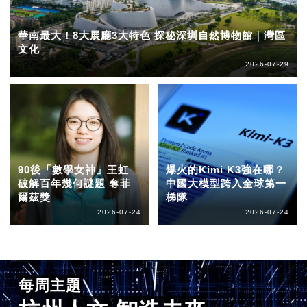
華南最大！8大展廳3大特色 探秘深圳自然博物館｜灣區
文化
2026-07-29
90後「數學女神」王虹
爆火的Kimi K3強在哪？
破解百年幾何謎題 奪菲
中國大模型跨入全球第一
爾茲獎
梯隊
2026-07-24
2026-07-24
每周主題