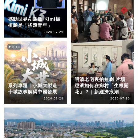
撼動世界AI版圖 Kimi楊
植麟是「搖滾青年」
2026-07-29
3:49
明清老宅裏拍短劇 片場
系列專題｜小城大製造
經濟如何在鄉村「生根開
十城故事解碼中國發展
花」？｜新經濟浪潮
2026-07-28
2026-07-30