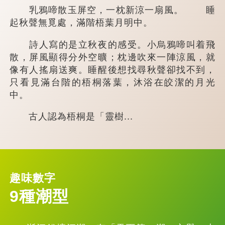
乳鴉啼散玉屏空，一枕新涼一扇風。 睡
起秋聲無覓處，滿階梧葉月明中。
詩人寫的是立秋夜的感受。小烏鴉啼叫着飛
散，屏風顯得分外空曠；枕邊吹來一陣涼風，就
像有人搖扇送爽。睡醒後想找尋秋聲卻找不到，
只看見滿台階的梧桐落葉，沐浴在皎潔的月光
中。
古人認為梧桐是「靈樹...
趣味數字
9種潮型