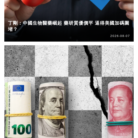
丁剛：中國生物醫藥崛起 藥研質優價平 逼得美國加碼圍
堵？
2026-08-07