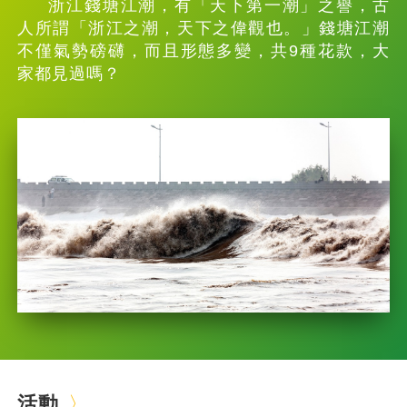
浙江錢塘江潮，有「天下第一潮」之譽，古
人所謂「浙江之潮，天下之偉觀也。」錢塘江潮
不僅氣勢磅礴，而且形態多變，共9種花款，大
家都見過嗎？
活動