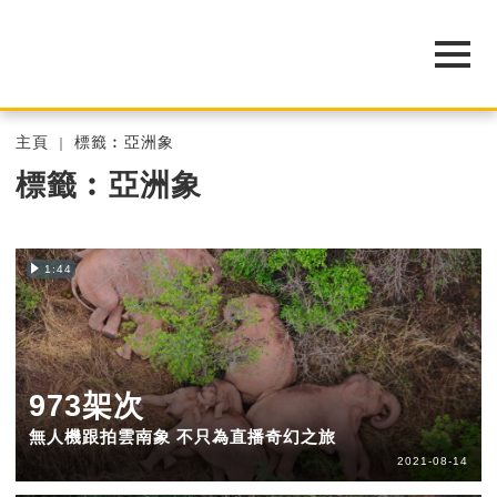
主頁
標籤︰亞洲象
標籤︰亞洲象
1:44
973架次
無人機跟拍雲南象 不只為直播奇幻之旅
2021-08-14