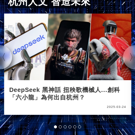
杭州人文 智造未來
DeepSeek 黑神話 扭秧歌機械人...創科
「六小龍」為何出自杭州？
2025-03-24