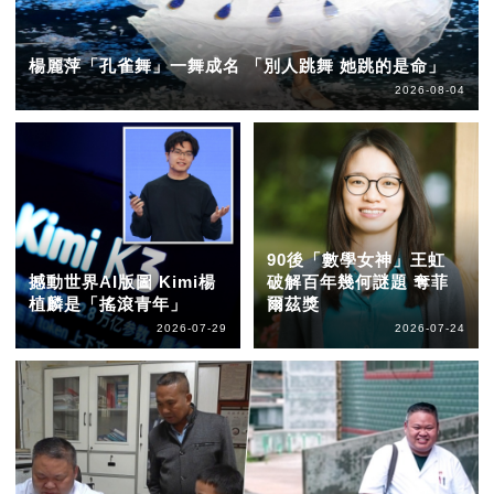
楊麗萍「孔雀舞」一舞成名 「別人跳舞 她跳的是命」
2026-08-04
90後「數學女神」王虹
撼動世界AI版圖 Kimi楊
破解百年幾何謎題 奪菲
植麟是「搖滾青年」
爾茲獎
2026-07-29
2026-07-24