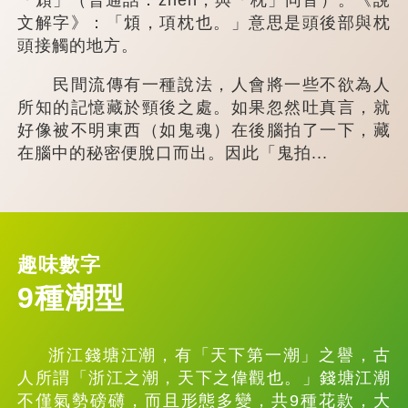
文解字》：「䪴，項枕也。」意思是頭後部與枕
頭接觸的地方。
民間流傳有一種說法，人會將一些不欲為人
所知的記憶藏於頸後之處。如果忽然吐真言，就
好像被不明東西（如鬼魂）在後腦拍了一下，藏
在腦中的秘密便脫口而出。因此「鬼拍...
趣味數字
9種潮型
浙江錢塘江潮，有「天下第一潮」之譽，古
人所謂「浙江之潮，天下之偉觀也。」錢塘江潮
不僅氣勢磅礴，而且形態多變，共9種花款，大