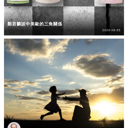
鄭若麟談中美歐的三角關係
2026-08-05