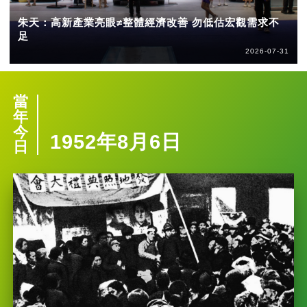
朱天：高新產業亮眼≠整體經濟改善 勿低估宏觀需求不
足
2026-07-31
當
年
今
1952年8月6日
日