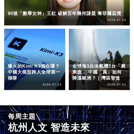
90後「數學女神」王虹 破解百年幾何謎題 奪菲爾茲獎
2026-07-24
爆火的Kimi K3強在哪？
全球每3台冷氣機1台「廣
中國大模型跨入全球第一
東造」 中國「風」如何
梯隊
降溫歐洲？｜灣區智造
2026-07-24
2026-07-22
每周主題
杭州人文 智造未來