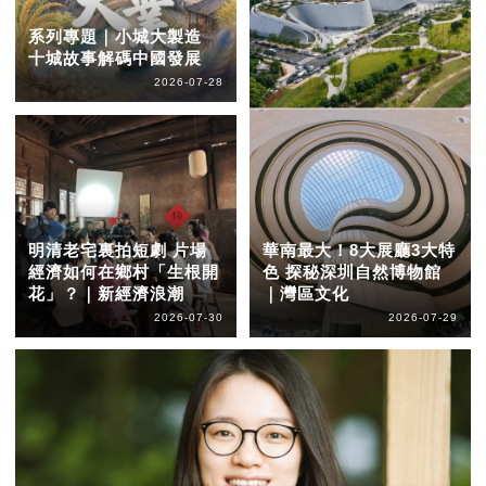
系列專題｜小城大製造
十城故事解碼中國發展
2026-07-28
明清老宅裏拍短劇 片場
華南最大！8大展廳3大特
經濟如何在鄉村「生根開
色 探秘深圳自然博物館
花」？｜新經濟浪潮
｜灣區文化
2026-07-30
2026-07-29