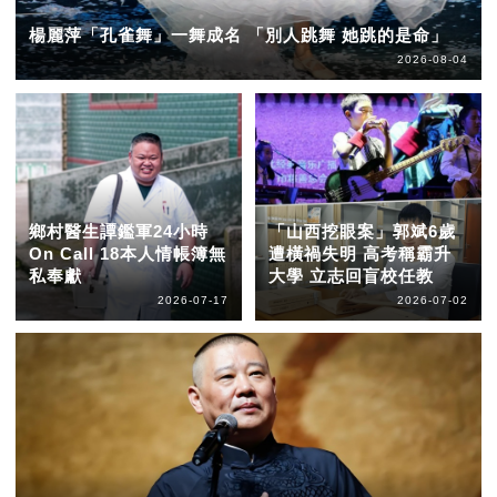
楊麗萍「孔雀舞」一舞成名 「別人跳舞 她跳的是命」
2026-08-04
鄉村醫生譚鑑軍24小時
「山西挖眼案」郭斌6歲
On Call 18本人情帳簿無
遭橫禍失明 高考稱霸升
私奉獻
大學 立志回盲校任教
2026-07-17
2026-07-02