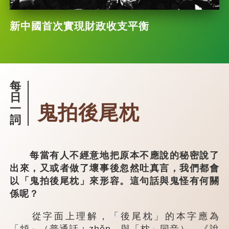
新中國首次實現財政收支平衡
每
日
鬼拍後尾枕
一
詞
每當有人不經意地把原本不應說的秘密說了
出來，又或者做了壞事後忽然吐真言，我們都會
以「鬼拍後尾枕」來形容。這句話與鬼怪有何關
係呢？
從字面上理解，「後尾枕」的本字應為
「䪴」（普通話：zhěn，與「枕」同音）。《說