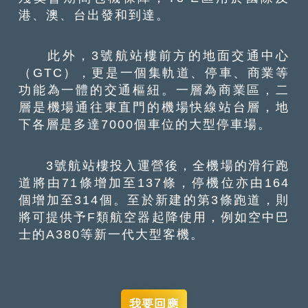
港、澳、台出發和到達。
此外，3號航站樓前方的地面交通中心
（GTC），更是一個集軌道、停車、商業等
功能為一體的交通樞紐。一層為商業區，二
層是機場通往東直門的機場快線站台層，地
下各層是多達7000個車位的大型停車場。
3號航站樓投入運營後，全機場的滑行跑
道將由71條增加至137條，停機位亦由164
個增加至314個。至於新建的第3條跑道，則
將可提供予F類航空器起降使用，例如空中巴
士的A380等新一代大型客機。
我要回應