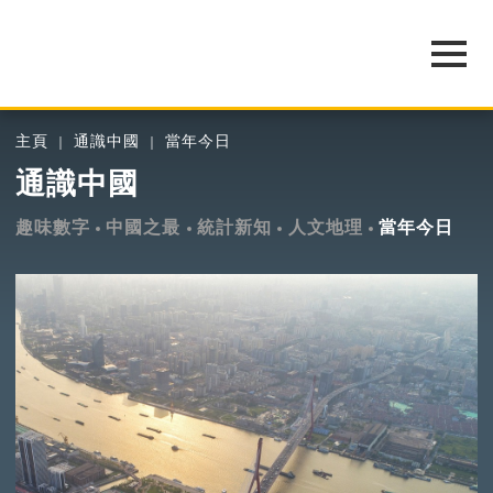
主頁
通識中國
當年今日
通識中國
趣味數字
中國之最
統計新知
人文地理
當年今日