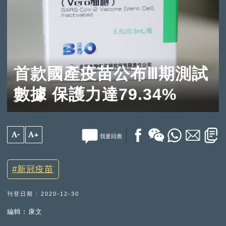
首款國產疫苗公布Ⅲ期測試
數據 保護力達79.34%
A-
A+
我要回應
新冠疫苗
刊登日期 : 2020-12-30
編輯︰康文