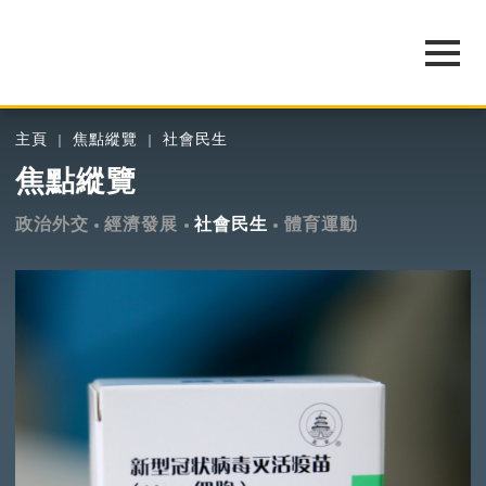
主頁
焦點縱覽
社會民生
焦點縱覽
政治外交
經濟發展
社會民生
體育運動