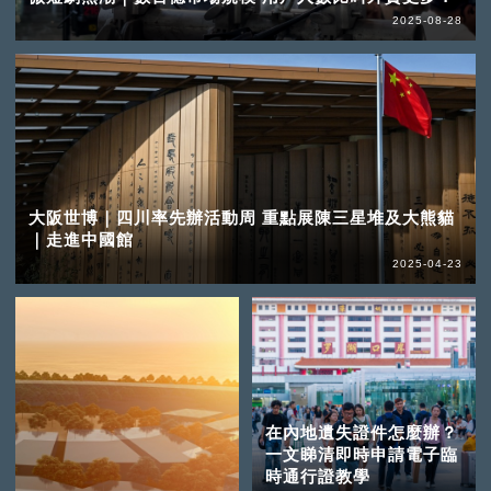
2025-08-28
大阪世博｜四川率先辦活動周 重點展陳三星堆及大熊貓
｜走進中國館
2025-04-23
在內地遺失證件怎麼辦？
一文睇清即時申請電子臨
時通行證教學