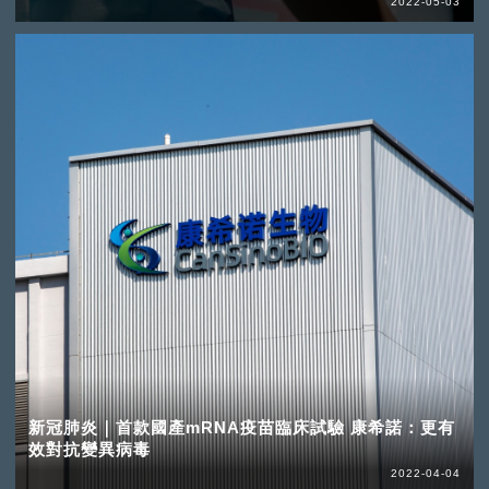
2022-05-03
新冠肺炎｜首款國產mRNA疫苗臨床試驗 康希諾：更有
效對抗變異病毒
2022-04-04