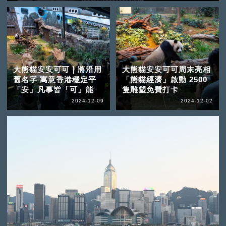
大熊貓安安可可｜將沿用
大熊貓安安可可周末亮相
舊名字 寓意香港穩定平
「熊貓經濟」啟動 2500
「安」凡事皆「可」能
隻雕塑免費打卡
2024-12-09
2024-12-02