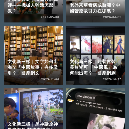
師——機械人幹活怎麼
老外來華看病成熱潮？中
教？
國醫療吸引力在哪裏？
2026-05-08
2026-04-02
文化新三樣｜文字如何出
文化新三樣｜時裝古裝
海？「中國故事」有多吸
長短皆可 「中國風」為
引？｜國產網文
何能出海？｜國產網劇
2025-11-06
2025-10-25
文化新三樣｜黑神話原神