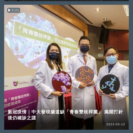
2:21
新冠疫情｜中大發現腸道缺「青春雙歧桿菌」 揭開打針
後仍確診之謎
2022-03-12