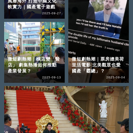
風靡海外 打造中國文化
軟實力｜國產電子遊戲
2025-09-27
微短劇熱潮｜橫店變「豎
微短劇熱潮｜票房媲美荷
店」 劇集熱播如何推動
里活電影 北美觀眾也愛
產業發展？
國產「霸總」？
2025-09-13
2025-09-04