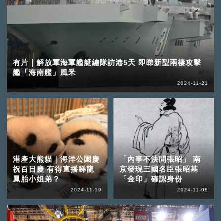
有片｜解放軍海軍艦艇編隊訪港5天 即睇新型兩棲攻擊
艦「海南艦」風釆
2024-11-21
港產大熊貓｜海洋公園慶
「內事不決問張昭」 南
祝百日慶 有得直播睇龍
京發現三國名臣張昭墓
鳳胎小姐弟？
「金印」確認身份
2024-11-19
2024-11-08