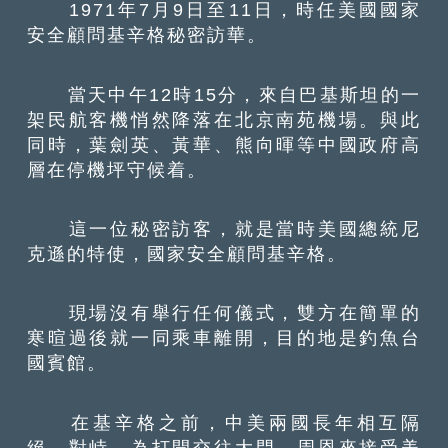
1971年7月9日至11日，時任美國國家
安全顧問基辛格秘密訪華。
當天中午12時15分，來自巴基斯坦的一
架民航客機悄然降落在北京南苑機場。與此
同時，葉劍英、黃華、熊向暉等中國政府高
層在停機坪守候着。
這一位秘密訪客，就是當時美國總統尼
克遜的特使，國家安全顧問基辛格。
現場沒有舉行任何儀式，雙方在簡單的
寒暄過後就一同乘車離開，目的地是釣魚台
國賓館。
在基辛格之前，中美兩國長年相互隔
絕、對峙。為打開交往大門，周恩來接受美