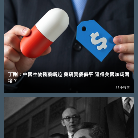
丁剛：中國生物醫藥崛起 藥研質優價平 逼得美國加碼圍
堵？
11小時前