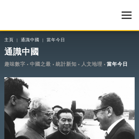
主頁
通識中國
當年今日
通識中國
趣味數字
中國之最
統計新知
人文地理
當年今日