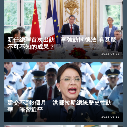
新任總理首次出訪｜李強訪問德法 有甚麼
不可不知的成果？
2023-06-23
建交不到3個月 洪都拉斯總統歷史性訪
華 晤習近平
2023-06-12