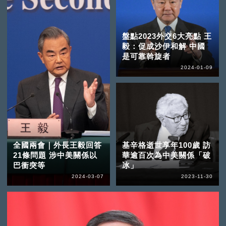
盤點2023外交6大亮點 王
毅：促成沙伊和解 中國
是可靠斡旋者
2024-01-09
全國兩會｜外長王毅回答
基辛格逝世享年100歲 訪
21條問題 涉中美關係以
華逾百次為中美關係「破
巴衝突等
冰」
2024-03-07
2023-11-30