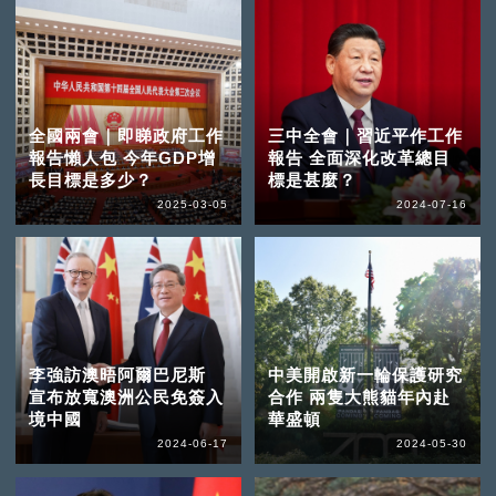
全國兩會｜即睇政府工作
三中全會｜習近平作工作
報告懶人包 今年GDP增
報告 全面深化改革總目
長目標是多少？
標是甚麼？
2025-03-05
2024-07-16
李強訪澳晤阿爾巴尼斯
中美開啟新一輪保護研究
宣布放寬澳洲公民免簽入
合作 兩隻大熊貓年內赴
境中國
華盛頓
2024-06-17
2024-05-30