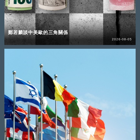
鄭若麟談中美歐的三角關係
2026-08-05