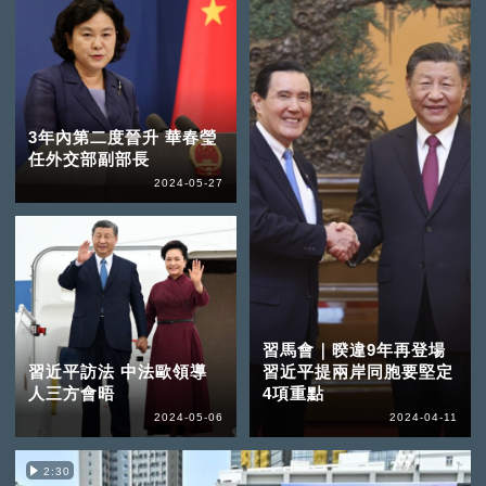
3年內第二度晉升 華春瑩
任外交部副部長
2024-05-27
習馬會｜暌違9年再登場
習近平訪法 中法歐領導
習近平提兩岸同胞要堅定
人三方會晤
4項重點
2024-05-06
2024-04-11
2:30