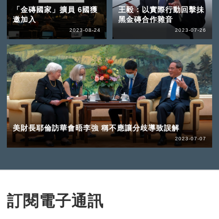
「金磚國家」擴員 6國獲
王毅：以實際行動回擊抺
邀加入
黑金磚合作雜音
2023-08-24
2023-07-26
美財長耶倫訪華會晤李強 稱不應讓分歧導致誤解
2023-07-07
訂閱電子通訊