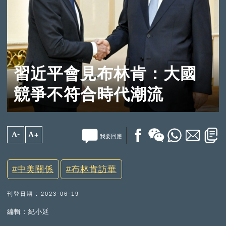
習近平會見布林肯：大國
競爭不符合時代潮流
A-
A+
我要回應
中美關係
布林肯訪華
刊登日期 : 2023-06-19
編輯︰紀小廷