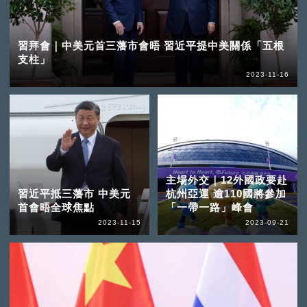
習拜會｜中美元首三藩市會晤 習近平提中美關係「五根
支柱」
2023-11-16
主場外交｜12外國政要赴
習近平抵三藩市 中美元
杭州亞運 逾110國將參加
首會晤全球焦點
「一帶一路」峰會
2023-11-15
2023-09-21