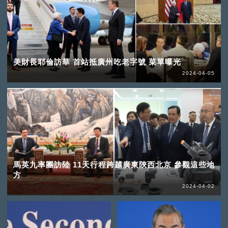
美財長耶倫訪華 首站抵廣州吃老字號 菜單曝光
2024-04-05
馬英九率團訪陸 11天行程跨越廣東陝西北京 參觀這些地
方
2024-04-02