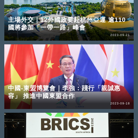
主場外交｜12外國政要赴杭州亞運 逾110
國將參加「一帶一路」峰會
2023-09-21
中國-東盟博覽會｜李強：踐行「親誠惠
容」 推進中國東盟合作
2023-09-18