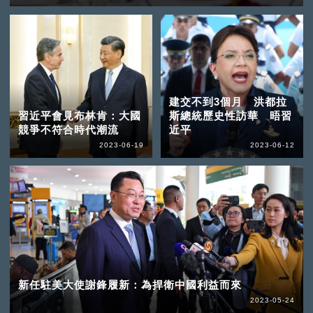
建交不到3個月 洪都拉
習近平會見布林肯：大國
斯總統歷史性訪華 晤習
競爭不符合時代潮流
近平
2023-06-19
2023-06-12
新任駐美大使謝鋒履新：為捍衛中國利益而來
2023-05-24