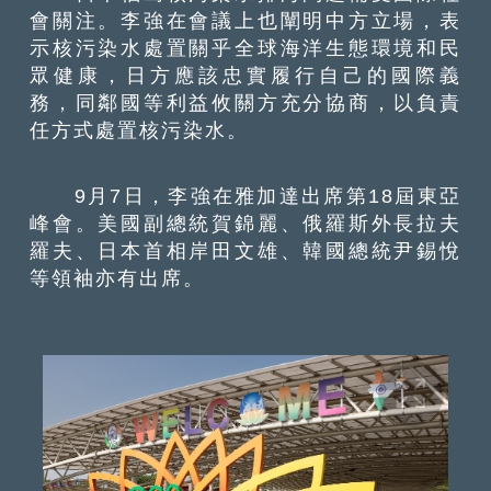
會關注。李強在會議上也闡明中方立場，表
示核污染水處置關乎全球海洋生態環境和民
眾健康，日方應該忠實履行自己的國際義
務，同鄰國等利益攸關方充分協商，以負責
任方式處置核污染水。
9月7日，李強在雅加達出席第18屆東亞
峰會。美國副總統賀錦麗、俄羅斯外長拉夫
羅夫、日本首相岸田文雄、韓國總統尹錫悅
等領袖亦有出席。