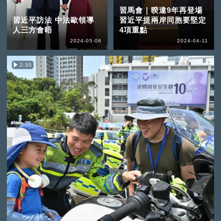
習馬會｜暌違9年再登場
習近平訪法 中法歐領導
習近平提兩岸同胞要堅定
人三方會晤
4項重點
2024-05-06
2024-04-11
2:30