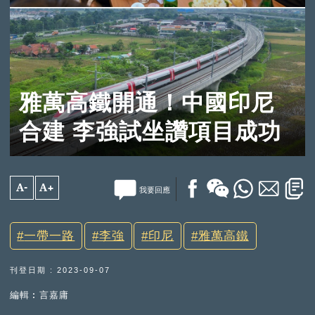
雅萬高鐵開通！中國印尼
合建 李強試坐讚項目成功
A-
A+
我要回應
一帶一路
李強
印尼
雅萬高鐵
刊登日期 : 2023-09-07
編輯︰言嘉庸