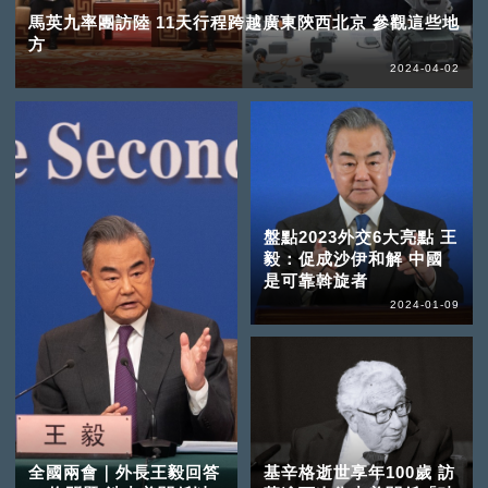
馬英九率團訪陸 11天行程跨越廣東陝西北京 參觀這些地
方
2024-04-02
盤點2023外交6大亮點 王
毅：促成沙伊和解 中國
是可靠斡旋者
2024-01-09
全國兩會｜外長王毅回答
基辛格逝世享年100歲 訪