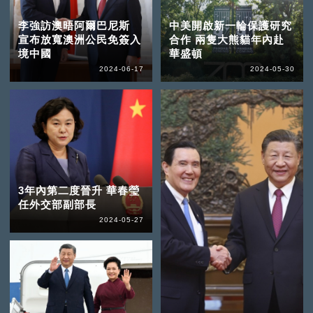
李強訪澳晤阿爾巴尼斯
中美開啟新一輪保護研究
宣布放寬澳洲公民免簽入
合作 兩隻大熊貓年內赴
境中國
華盛頓
2024-06-17
2024-05-30
3年內第二度晉升 華春瑩
任外交部副部長
2024-05-27