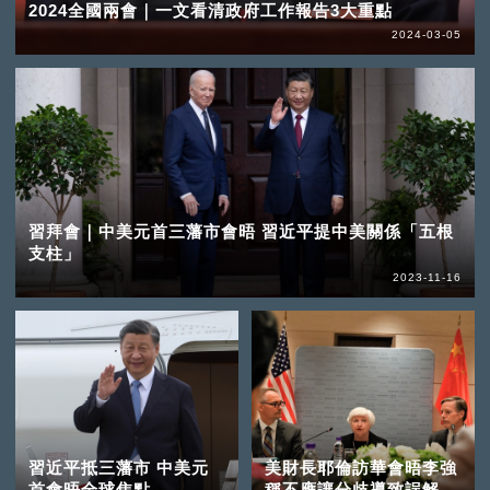
2024全國兩會｜一文看清政府工作報告3大重點
2024-03-05
習拜會｜中美元首三藩市會晤 習近平提中美關係「五根
支柱」
2023-11-16
習近平抵三藩市 中美元
美財長耶倫訪華會晤李強
首會晤全球焦點
稱不應讓分歧導致誤解