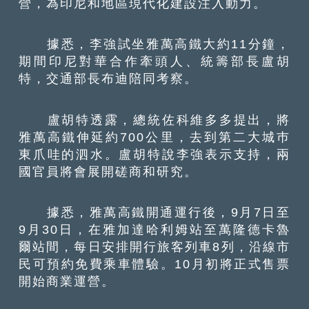
營，為印尼和地區現代化建設注入動力。
據悉，李強試坐雅萬高鐵大約11分鐘，
期間印尼對華合作牽頭人、統籌部長盧胡
特，交通部長布迪陪同考察。
盧胡特透露，總統佐科維多多提出，將
雅萬高鐵伸延約700公里，去到第二大城巿
東爪哇的泗水。盧胡特說李強表示支持，兩
國官員將會展開磋商和研究。
據悉，雅萬高鐵開通運行後，9月7日至
9月30日，在雅加達哈利姆站至萬隆德卡魯
爾站間，每日安排開行旅客列車8列，沿線市
民可預約免費乘車體驗。10月初將正式售票
開始商業運營。