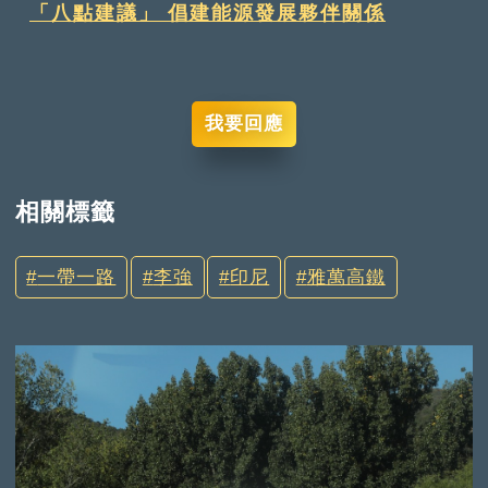
「八點建議」 倡建能源發展夥伴關係
我要回應
相關標籤
一帶一路
李強
印尼
雅萬高鐵