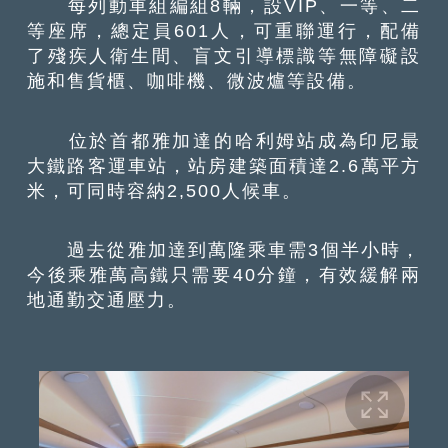
每列動車組編組8輛，設VIP、一等、二
等座席，總定員601人，可重聯運行，配備
了殘疾人衛生間、盲文引導標識等無障礙設
施和售貨櫃、咖啡機、微波爐等設備。
位於首都雅加達的哈利姆站成為印尼最
大鐵路客運車站，站房建築面積達2.6萬平方
米，可同時容納2,500人候車。
過去從雅加達到萬隆乘車需3個半小時，
今後乘雅萬高鐵只需要40分鐘，有效緩解兩
地通勤交通壓力。