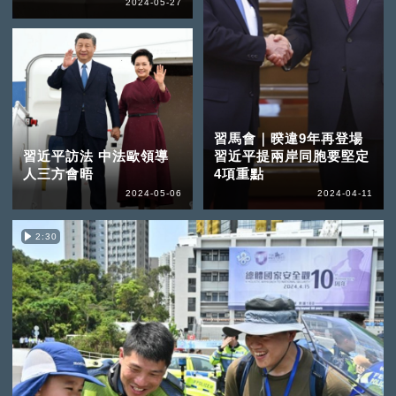
2024-05-27
習馬會｜暌違9年再登場
習近平訪法 中法歐領導
習近平提兩岸同胞要堅定
人三方會晤
4項重點
2024-05-06
2024-04-11
2:30