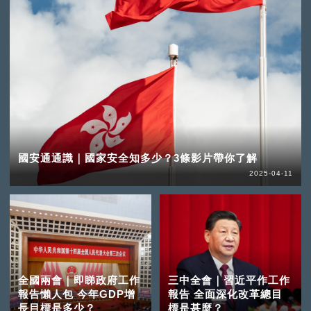
國安通通識｜國家安全知多少？3條影片帶你了解
2025-04-11
全國兩會｜即睇政府工作
三中全會｜習近平作工作
報告懶人包 今年GDP增
報告 全面深化改革總目
長目標是多少？
標是甚麼？