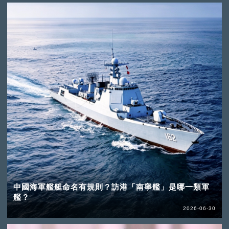
中國海軍艦艇命名有規則？訪港「南寧艦」是哪一類軍
艦？
2026-06-30