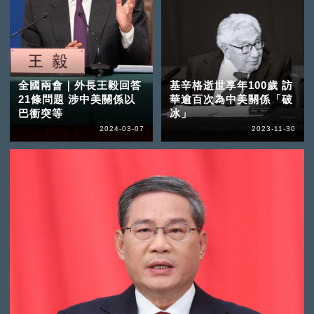
全國兩會｜外長王毅回答
基辛格逝世享年100歲 訪
21條問題 涉中美關係以
華逾百次為中美關係「破
巴衝突等
冰」
2024-03-07
2023-11-30