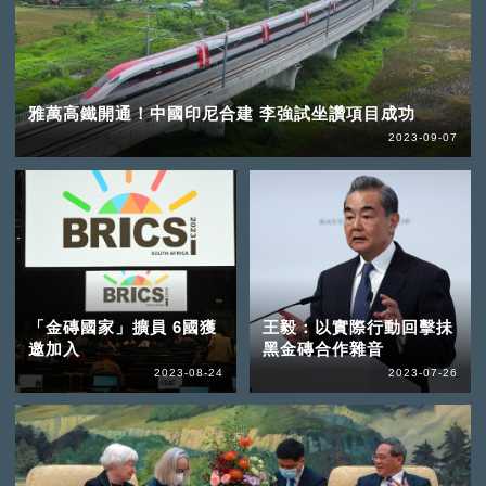
雅萬高鐵開通！中國印尼合建 李強試坐讚項目成功
2023-09-07
「金磚國家」擴員 6國獲
王毅：以實際行動回擊抺
邀加入
黑金磚合作雜音
2023-08-24
2023-07-26