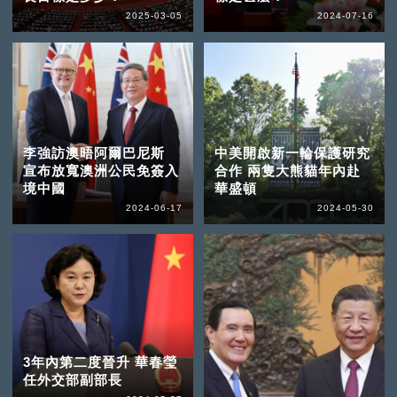
2025-03-05
2024-07-16
李強訪澳晤阿爾巴尼斯
中美開啟新一輪保護研究
宣布放寬澳洲公民免簽入
合作 兩隻大熊貓年內赴
境中國
華盛頓
2024-06-17
2024-05-30
3年內第二度晉升 華春瑩
任外交部副部長