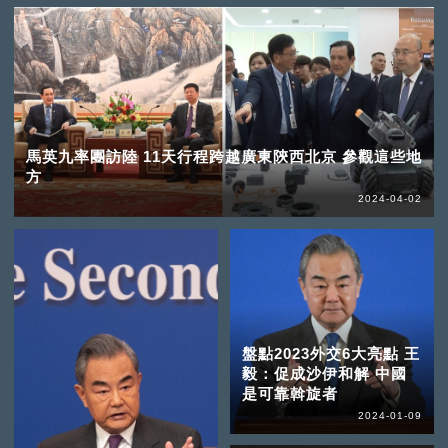
馬英九率團訪陸 11天行程跨越廣東陝西北京 參觀這些地
方
2024-04-02
盤點2023外交6大亮點 王
毅：促成沙伊和解 中國
是可靠斡旋者
2024-01-09