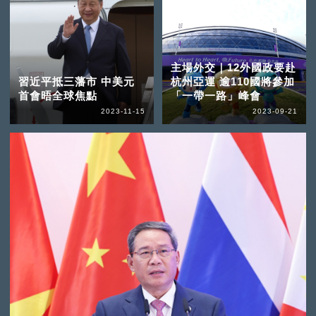
主場外交｜12外國政要赴
習近平抵三藩市 中美元
杭州亞運 逾110國將參加
首會晤全球焦點
「一帶一路」峰會
2023-11-15
2023-09-21