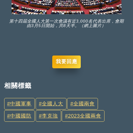
第十四屆全國人大第一次會議有近3,000名代表出席，會期
由3月5日開始，共8天半。（網上圖片）
我要回應
相關標籤
中國軍事
全國人大
全國兩會
中國國防
李克強
2023全國兩會