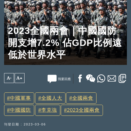
2023全國兩會｜中國國防
開支增7.2% 佔GDP比例遠
低於世界水平
A-
A+
我要回應
中國軍事
全國人大
全國兩會
中國國防
李克強
2023全國兩會
刊登日期 : 2023-03-06