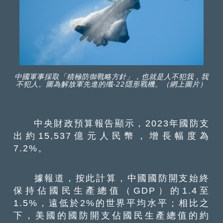
中國軍事採取「積極防御戰略方針」，也就是人不犯我，我
不犯人。圖為解放軍先進的殲-22隱形戰機。（網上圖片）
中央財政預算報告顯示，2023年國防支
出約15,537億元人民幣，增長幅度為
7.2%。
據報道，按此計算，中國國防開支始終
保持佔國民生產總值（GDP）的1.4至
1.5%，遠低於2%的世界平均水平；相比之
下，美國的國防開支佔國民生產總值的約