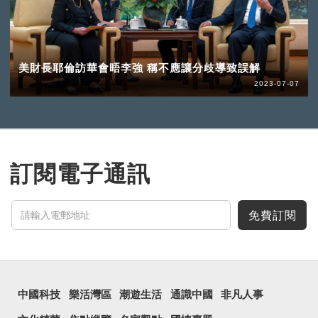
美財長耶倫訪華會晤李強 稱不應讓分歧導致誤解
2023-07-07
訂閱電子通訊
免費訂閱
中國科技
樂活灣區
潮遊生活
通識中國
非凡人事