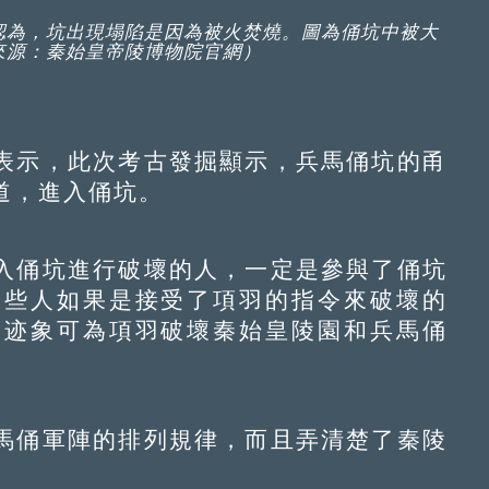
認為，坑出現塌陷是因為被火焚燒。圖為俑坑中被大
來源：秦始皇帝陵博物院官網）
示，此次考古發掘顯示，兵馬俑坑的甬
道，進入俑坑。
俑坑進行破壞的人，一定是參與了俑坑
這些人如果是接受了項羽的指令來破壞的
的迹象可為項羽破壞秦始皇陵園和兵馬俑
俑軍陣的排列規律，而且弄清楚了秦陵