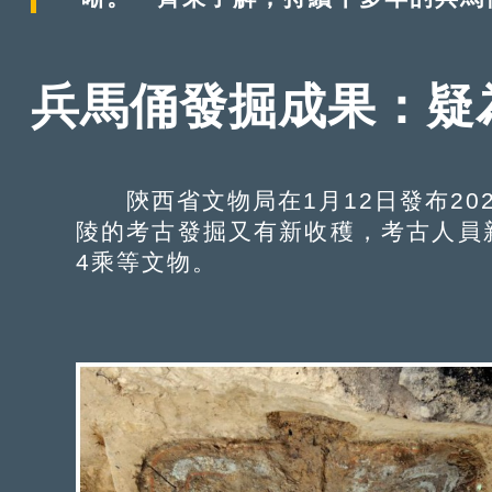
兵馬俑發掘成果：疑
陝西省文物局在1月12日發布20
陵的考古發掘又有新收穫，考古人員新
4乘等文物。