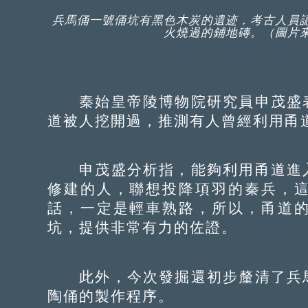
兵馬俑一號俑坑有黑色木炭的遺迹，考古人員
火燒過的鋪地磚。（圖片
秦始皇帝陵博物院研究員申茂盛表
道被人挖開過，推測有人曾經利用甬
申茂盛分析指，能夠利用甬道進入
修建的人，聯想投降項羽的秦兵，
話，一定是輕車熟路，所以，甬道
坑，提供非常有力的佐證。
此外，今次發掘還初步釐清了兵馬
陶俑的製作程序。