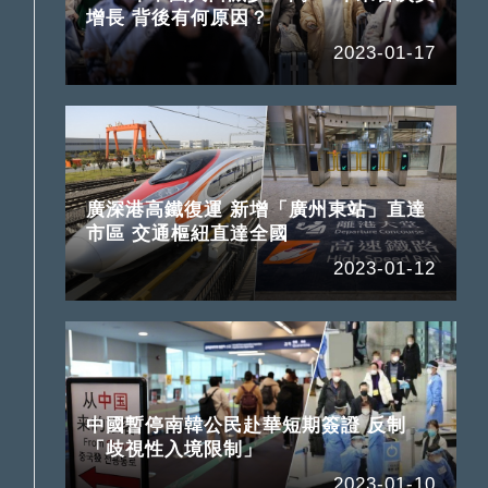
增長 背後有何原因？
2023-01-17
廣深港高鐵復運 新增「廣州東站」直達
市區 交通樞紐直達全國
2023-01-12
中國暫停南韓公民赴華短期簽證 反制
「歧視性入境限制」
2023-01-10