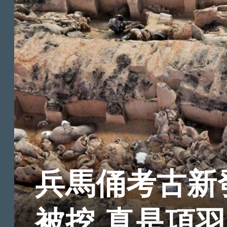
兵馬俑考古新
被挖 真是項