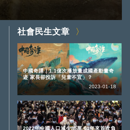
社會民生文章
中國奇譚｜1.1億次播放量成國產動畫奇
迹 家長卻投訴「兒童不宜」？
2023-01-18
2022年中國人口減少85萬 61年來首次負