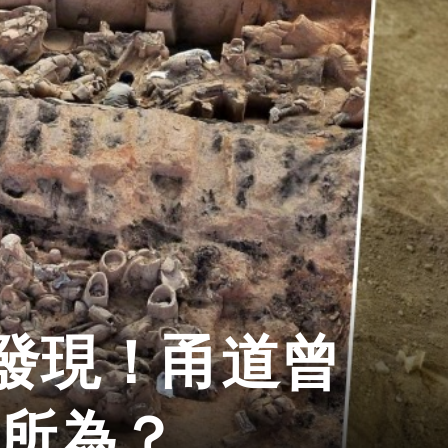
發現！甬道曾
羽所為？