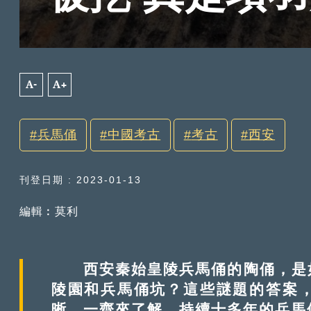
A-
A+
兵馬俑
中國考古
考古
西安
刊登日期 : 2023-01-13
編輯︰莫利
西安秦始皇陵兵馬俑的陶俑，是如
陵園和兵馬俑坑？這些謎題的答案
晰。一齊來了解，持續十多年的兵馬