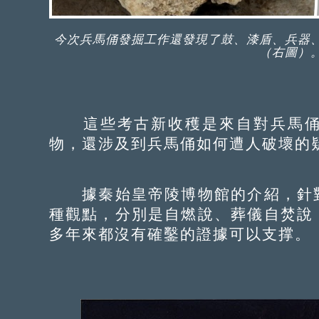
今次兵馬俑發掘工作還發現了鼓、漆盾、兵器
（右圖）
這些考古新收穫是來自對兵馬俑
物，還涉及到兵馬俑如何遭人破壞的
據秦始皇帝陵博物館的介紹，針對
種觀點，分別是自燃說、葬儀自焚說
多年來都沒有確鑿的證據可以支撑。