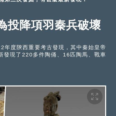
為投降項羽秦兵破壞
22年度陝西重要考古發現，其中秦始皇帝
發現了220多件陶俑、16匹陶馬、戰車