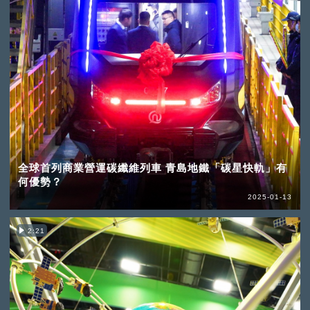
全球首列商業營運碳纖維列車 青島地鐵「碳星快軌」有
何優勢？
2025-01-13
2:21