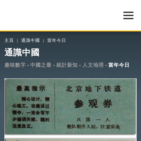
主頁
通識中國
當年今日
通識中國
趣味數字
中國之最
統計新知
人文地理
當年今日