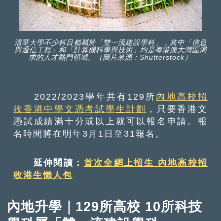
清華大學不少科目都屬於「雙一流建設學科」，其中「信息
與通信工程」和「計算機科學與技術」均是粵港澳大灣區渴
求的人才熱門領域。（圖片來源：Shutterstock）
2022/2023學年共有129所
內地高校招
收香港中學文憑考試學生計劃
，只要香港文
憑試成績滿十分或以上就可以報名申請。報
名時間將在明年3月1日至31報名。
延伸閱讀：
首次全網上招生 內地高校招
收港生懶人包
內地升學｜129所高校 10所科技