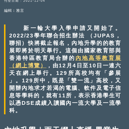
刊登日期 : 2021-12-04
編輯︰雅言
新一輪大學入學申請又開始了。
2022/23學年聯合招生辦法 （JUPAS，
聯招）快將截止報名，內地升學的的教育
展即將於明天舉行。這個由國家教育部與
香港特區教育局合辦的
內地高等教育展
（網上博覽）
，由12月4日至10日一連六
天在網上舉行。129所高校均有「參展
」。129所中，既是「雙一流」高校，又
開辦內地求才若渴的電腦、軟件及電子信
息等學科的，就有11所，表示香港學生可
以憑DSE成績入讀國內一流大學及一流學
科。