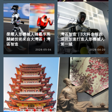
榮耀人形機械人稱霸半馬
灣區智造｜3大科企領跑
關鍵技術來自大灣區｜灣
深圳加速打造人形機械人
區智造
第一城
2026-05-04
2026-04-20