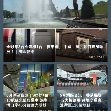
全球每3台冷氣機1台「廣東造」 中國「風」如何降溫歐
洲？｜灣區智造
2026-07-22
6月灣區資訊｜深圳地鐵
5月灣區資訊｜香港機場
13號線北延段通車 深圳
T2大樓啟用 跨境交通直
灣口岸45分鐘達光明城
達灣區110個地點
2026-06-30
2026-05-27