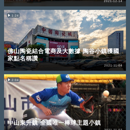
2021-12-14
1:24
佛山陶瓷結合電商及大數據 陶谷小鎮獲國
家點名稱讚
2021-11-04
2:04
中山東升鎮 全國唯一棒球主題小鎮
2021-11-02