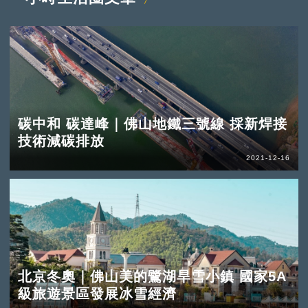
碳中和 碳達峰｜佛山地鐵三號線 採新焊接
技術減碳排放
2021-12-16
北京冬奧｜佛山美的鷺湖旱雪小鎮 國家5A
級旅遊景區發展冰雪經濟