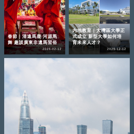
內地教育｜大灣區大學正
春節｜清遠馬鹿 河源馬
式成立 新型大學如何培
舞 趣談廣東非遺馬習俗
育未來人才？
2026-02-12
2025-12-12