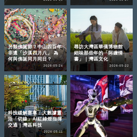
另類佛誕節？中山四百年
尋訪大灣區華僑博物館
非遺「沙溪四月八」 為
細味那些年的「阿嬤情
何與佛誕同月同日？
書」｜灣區文化
2026-05-24
2026-05-22
科技緩解塞車：大數據靈
活「切線」AI紅綠燈指揮
交通｜灣區科技
2026-05-11