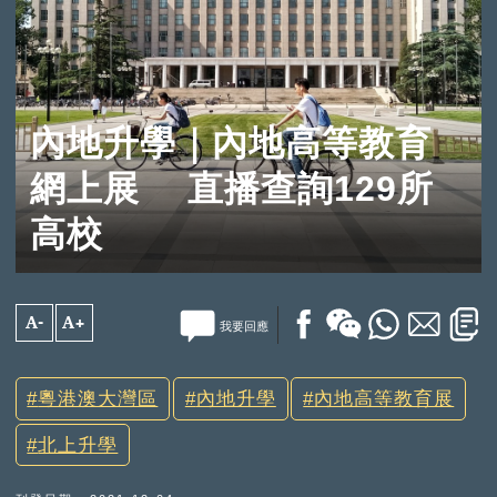
內地升學｜內地高等教育
網上展 直播查詢129所
高校
A-
A+
我要回應
粵港澳大灣區
內地升學
內地高等教育展
北上升學