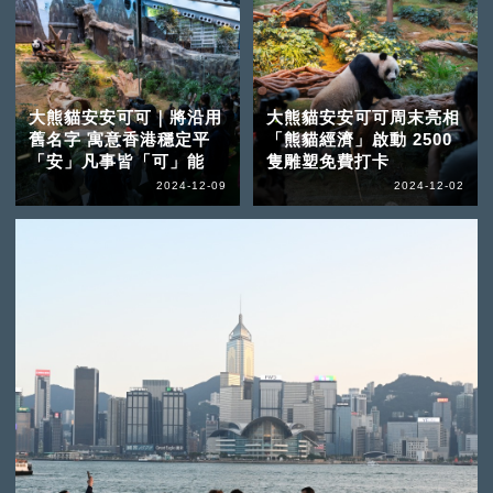
大熊貓安安可可｜將沿用
大熊貓安安可可周末亮相
舊名字 寓意香港穩定平
「熊貓經濟」啟動 2500
「安」凡事皆「可」能
隻雕塑免費打卡
2024-12-09
2024-12-02