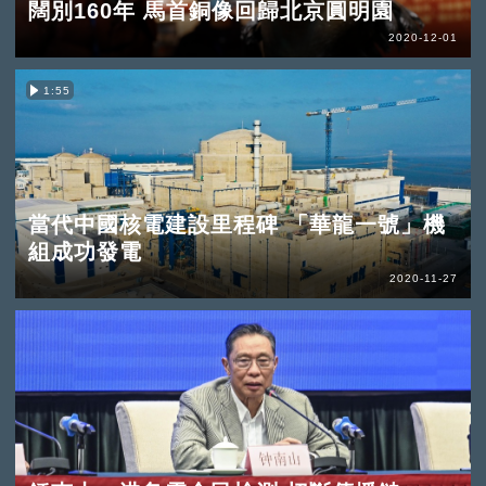
闊別160年 馬首銅像回歸北京圓明園
2020-12-01
1:55
當代中國核電建設里程碑 「華龍一號」機
組成功發電
2020-11-27