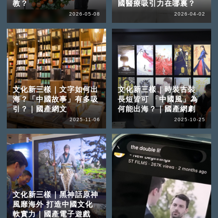
教？
國醫療吸引力在哪裏？
2026-05-08
2026-04-02
文化新三樣｜文字如何出
文化新三樣｜時裝古裝
海？「中國故事」有多吸
長短皆可 「中國風」為
引？｜國產網文
何能出海？｜國產網劇
2025-11-06
2025-10-25
文化新三樣｜黑神話原神
風靡海外 打造中國文化
軟實力｜國產電子遊戲