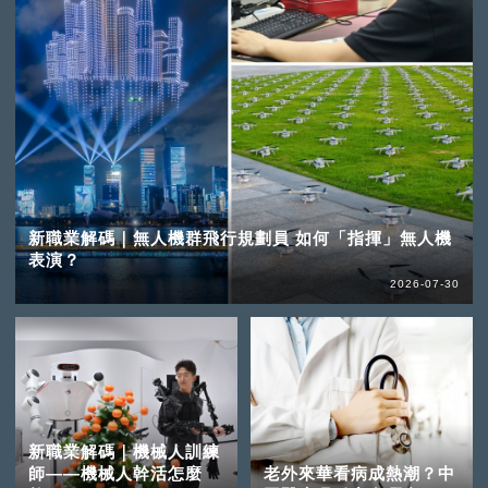
新職業解碼｜無人機群飛行規劃員 如何「指揮」無人機
表演？
2026-07-30
新職業解碼｜機械人訓練
師——機械人幹活怎麼
老外來華看病成熱潮？中