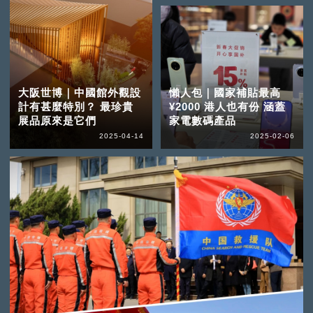
大阪世博｜中國館外觀設
懶人包｜國家補貼最高
計有甚麼特別？ 最珍貴
¥2000 港人也有份 涵蓋
展品原來是它們
家電數碼產品
2025-04-14
2025-02-06