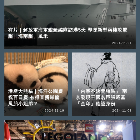
有片｜解放軍海軍艦艇編隊訪港5天 即睇新型兩棲攻擊
艦「海南艦」風釆
2024-11-21
港產大熊貓｜海洋公園慶
「內事不決問張昭」 南
祝百日慶 有得直播睇龍
京發現三國名臣張昭墓
鳳胎小姐弟？
「金印」確認身份
2024-11-19
2024-11-08