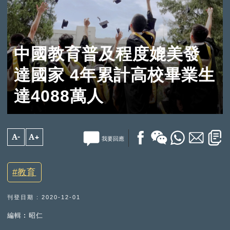
中國教育普及程度媲美發
達國家 4年累計高校畢業生
達4088萬人
A-
A+
我要回應
教育
刊登日期 : 2020-12-01
編輯︰昭仁