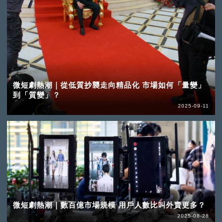
微短劇熱潮｜從低質抄襲走向精品化 市場如何「量變」
到「質變」？
2025-09-11
微短劇熱潮｜數百億市場規模 用戶人數比叫外賣更多？
2025-08-28