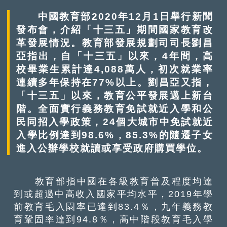
中國教育部2020年12月1日舉行新聞
發布會，介紹「十三五」期間國家教育改
革發展情況。教育部發展規劃司司長劉昌
亞指出，自「十三五」以來，4年間，高
校畢業生累計達4,088萬人，初次就業率
連續多年保持在77%以上。劉昌亞又指，
「十三五」以來，教育公平發展邁上新台
階。全面實行義務教育免試就近入學和公
民同招入學政策，24個大城市中免試就近
入學比例達到98.6%，85.3%的隨遷子女
進入公辦學校就讀或享受政府購買學位。
教育部指中國在各級教育普及程度均達
到或超過中高收入國家平均水平，2019年學
前教育毛入園率已達到83.4％，九年義務教
育鞏固率達到94.8％，高中階段教育毛入學