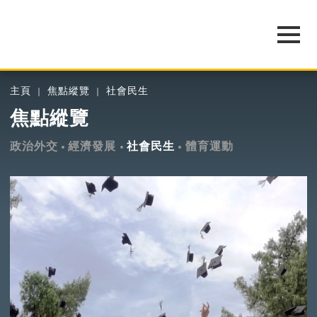
主頁
焦點縱覽
社會民生
焦點縱覽
政治外交
經濟發展
社會民生
體育運動