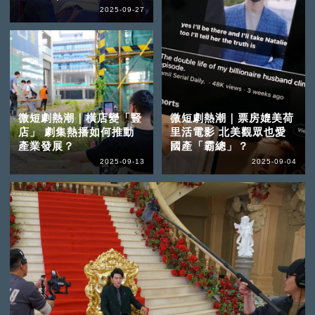
2025-09-27
微短劇熱潮｜橫店變「豎
微短劇熱潮｜票房媲美荷
店」 劇集熱播如何推動
里活電影 北美觀眾也愛
產業發展？
國產「霸總」？
2025-09-13
2025-09-04