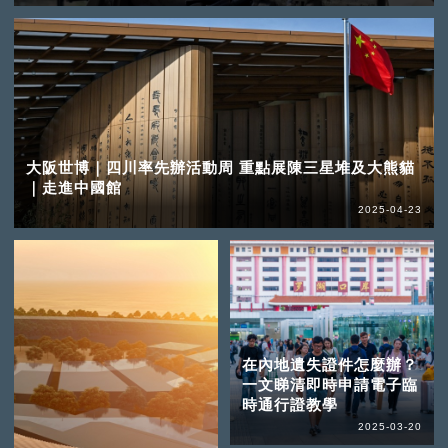
大阪世博｜四川率先辦活動周 重點展陳三星堆及大熊貓
｜走進中國館
2025-04-23
在內地遺失證件怎麼辦？
一文睇清即時申請電子臨
時通行證教學
2025-03-20