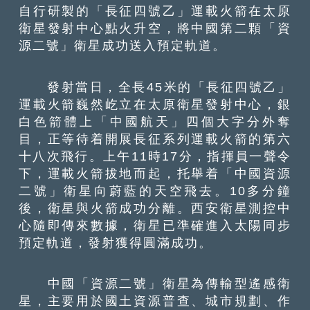
自行研製的「長征四號乙」運載火箭在太原
衛星發射中心點火升空，將中國第二顆「資
源二號」衛星成功送入預定軌道。
發射當日，全長45米的「長征四號乙」
運載火箭巍然屹立在太原衛星發射中心，銀
白色箭體上「中國航天」四個大字分外奪
目，正等待着開展長征系列運載火箭的第六
十八次飛行。上午11時17分，指揮員一聲令
下，運載火箭拔地而起，托舉着「中國資源
二號」衛星向蔚藍的天空飛去。10多分鐘
後，衛星與火箭成功分離。西安衛星測控中
心隨即傳來數據，衛星已準確進入太陽同步
預定軌道，發射獲得圓滿成功。
中國「資源二號」衛星為傳輸型遙感衛
星，主要用於國土資源普查、城市規劃、作