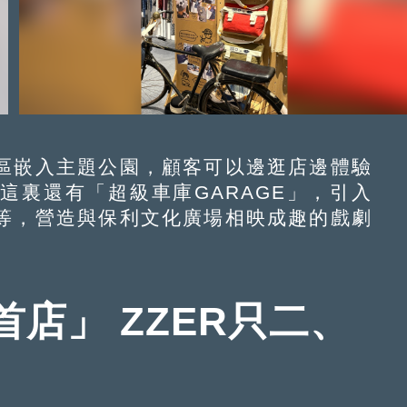
嵌入主題公園，顧客可以邊逛店邊體驗
這裏還有「超級車庫GARAGE」，引入
等，營造與保利文化廣場相映成趣的戲劇
店」 ZZER只二、