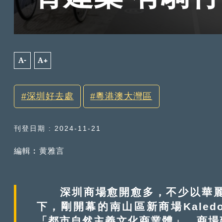
A-
A+
深圳好去處
粵港澳大灣區
刊登日期 : 2024-11-21
編輯︰黄雅言
深圳商場愈開愈多，不少以華麗
下，剛開幕的南山區新商場Kaled
「都市自然主義文化商業體」，商場