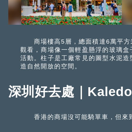
商場樓高5層，總面積達6萬平方
觀看，商場像一個輕盈懸浮的玻璃盒
活動。柱子是工廠常見的圖型水泥造
造自然開放的空間。
深圳好去處｜Kale
香港的商場沒可能騎單車，但來到K