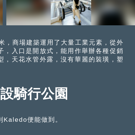
米，商場建築運用了大量工業元素，從外
子，入口是開放式，能用作舉辦各種促銷
型，天花水管外露，沒有華麗的裝璜，塑
do設騎行公園
aledo便能做到。