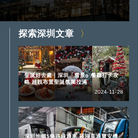
探索深圳文章
聖誕好去處｜深圳「雪景」餐廳打卡攻
略 超靚布置聖誕氛圍拉滿
2024-11-28
深圳地鐵5條路線通車 羅湖直通寶安機