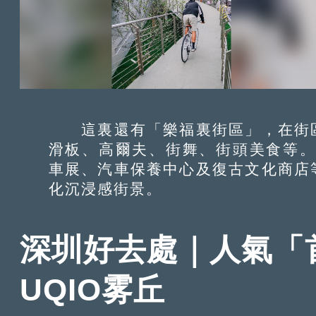
這裏還有「樂福裏街區」，在街區
滑板、高爾夫、街舞、街頭美食等。
車展、汽車保養中心及復古文化商店
化沉浸感街景。
深圳好去處｜人氣「首
UQIO雾丘