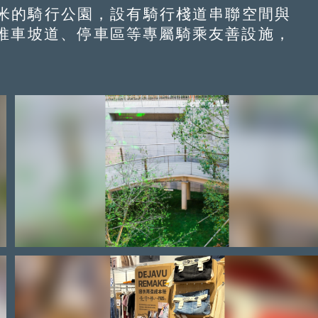
方米的騎行公園，設有騎行棧道串聯空間與
推車坡道、停車區等專屬騎乘友善設施，