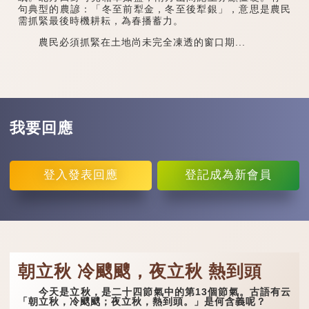
句典型的農諺：「冬至前犁金，冬至後犁銀」，意思是農民
需抓緊最後時機耕耘，為春播蓄力。
農民必須抓緊在土地尚未完全凍透的窗口期...
我要回應
登入
發表回應
登記
成為新會員
朝立秋 冷颼颼，夜立秋 熱到頭
今天是立秋，是二十四節氣中的第13個節氣。古語有云
「朝立秋，冷颼颼；夜立秋，熱到頭。」是何含義呢？