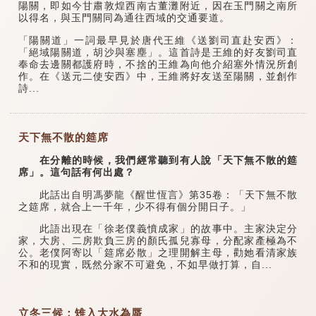
陽關，即如今甘肅敦煌西南古董灘附近，因在玉門關之南所
以得名，與玉門關同為通往西域的交通要道。
「陽關道」一詞最早見於唐代王維《送劉司直赴安西》：
「絕域陽關道，胡沙與塞塵」。這首詩是王維的好友劉司直
奉命去邊關都護府時，不捨的王維為向他介紹塞外情況所創
作。在《送元二使安西》中，王維將好友送至陽關，並創作
詩...
天下無不散的筵席
在分離的時候，我們經常聽到有人說「天下無不散的筵
席」。這句話有何出處？
此話出自明馮夢龍《醒世恆言》第35卷：「天下無不散
之筵席，就合上一千年，少不得有個分開日子。」
此語出現在「徐老僕義憤成家」的故事中。主家決定分
家，大房、二房欺負三房的顏氏孤兒寡母，分配家產極為不
公。老僕阿寄以「筵席必散」之理開解主母，勸她看清家族
不和的現實，既然分家不可避免，不如早做打算，自...
立冬三候：雉入大水為蜃