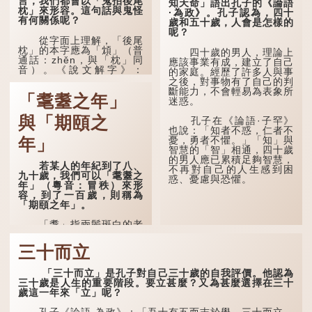
言，我們都會以「鬼拍後尾
知天命」語出孔子的《論語
枕」來形容。這句話與鬼怪
·為政》。孔子認為，四十
有何關係呢？
歲和五十歲，人會是怎樣的
呢？
從字面上理解，「後尾
枕」的本字應為「䪴」（普
四十歲的男人，理論上
通話：zhěn，與「枕」同
應該事業有成，建立了自己
音）。《說文解字》：
的家庭。經歷了許多人與事
「䪴，項枕也。」意思是頭
之後，對事物有了自己的判
後部與枕頭接觸的地方。
斷能力，不會輕易為表象所
「耄耋之年」
迷惑。
民間流傳有一種說法，
人會將一些不欲為人所知的
與「期頤之
孔子在《論語·子罕》
記憶藏於頸後之處。如果忽
也說：「知者不惑，仁者不
然吐真言，就好像被不明東
憂，勇者不懼。」「知」與
年」
西（如鬼魂）在後腦拍了一
智慧的「智」相通，四十歲
下，藏在腦中的秘密便脫口
的男人應已累積足夠智慧，
若某人的年紀到了八、
而出。因此「鬼拍...
不再對自己的人生感到困
九十歲，我們可以「耄耋之
惑、憂慮與恐懼。
年」（粵音：冒秩）來形
容，到了一百歲，則稱為
「期頤之年」。
「耄」指兩鬢斑白的老
人家，亦含有思想紊亂的意
思；「耋」更有跌倒的意
三十而立
思，也是用來形容老人家
的。
「三十而立」是孔子對自己三十歲的自我評價。他認為
三十歲是人生的重要階段。要立甚麼？又為甚麼選擇在三十
曹操《對酒歌》就曾寫
歲這一年來「立」呢？
道：「耄耋皆得以壽終，恩
澤廣及草木昆蟲。」