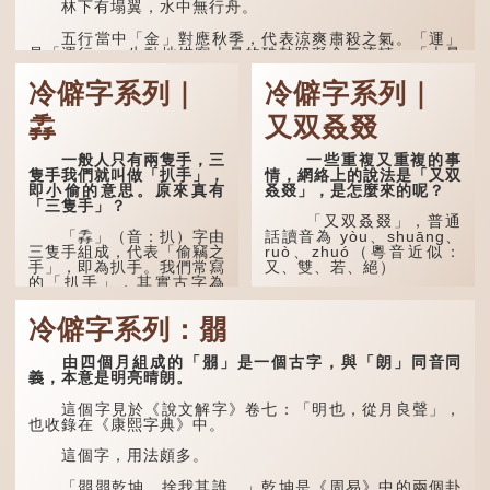
林下有塌翼，水中無行舟。
五行當中「金」對應秋季，代表涼爽肅殺之氣。「運」
是「運行」，生動地描寫大暑的酷熱阻礙金氣流轉。「大暑
運金氣」以誇張手法描寫炎熱阻滯了季節更替。
冷僻字系列｜
冷僻字系列｜
「荊揚」指...
掱
又双叒叕
一般人只有兩隻手，三
一些重複又重複的事
隻手我們就叫做「扒手」，
情，網絡上的說法是「又双
即小偷的意思。原來真有
叒叕」，是怎麼來的呢？
「三隻手」？
「又双叒叕」，普通
「掱」（音：扒）字由
話讀音為 yòu、shuāng、
三隻手組成，代表「偷竊之
ruò、zhuó（粵音近似：
手」，即為扒手。我們常寫
又、雙、若、絕）
的「扒手」，其實古字為
「掱手」。
「又」和「双」比較
易理解，前者表示再次，後
冷僻字系列：朤
清·徐珂《清稗類鈔．
者表示一對，兩個「又」便
盜賊類．掱手》記載：「滬
是「双」。
人呼翦綹賊曰掱手，猶言扒
由四個月組成的「朤」是一個古字，與「朗」同音同
手也，亦曰癟三碼子。」
「叒」（音：若）原是
義，本意是明亮晴朗。
古代神話中的樹木名
其中「翦綹」即剪斷他
稱。 《說文解字·叒部》：
這個字見於《說文解字》卷七：「明也，從月良聲」，
人衣帶以竊取錢物，是小偷
「叒，日初出東方湯谷所登
也收錄在《康熙字典》中。
的舊稱。而「掱手」也就是
榑桑，叒木也。」
手多多，擅自拿別人東西的
這個字，用法頗多。
意思了...
「叕...
「朤朤乾坤，捨我其誰。」乾坤是《周易》中的兩個卦