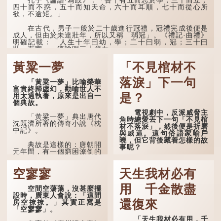
孔子《論語·為政》：「吾十有五而志於學，三十而立，
四十而不惑，五十而知天命，六十而耳順，七十而從心所
到了一百歲呢？
欲，不逾矩。」
那麼就可以稱為「期
在古代，男子一般於二十歲進行冠禮，冠禮完成後便是
頤」。《禮記.曲禮上》：
成人，但由於未達壯年，所以又稱「弱冠」。《禮記·曲禮》
「百年曰期頤。」鄭玄註：
明確記載：「人生十年曰幼，學；二十曰弱，冠；三十曰
「期，猶要也；頤，養也。
壯，有室。」這說明三十歲在...
不知衣服食味，孝子要盡養
道...
黃粱一夢
「不見棺材不
落淚」下一句
「黃粱一夢」比喻榮華
富貴終歸虛幻，勸喻世人不
是？
用太過執著，原來是出自一
個典故。
電視劇中，反派威脅主
「黃粱一夢」典出唐代
角時總愛丟下一句「不見棺
沈既濟所著的傳奇小說《枕
材不落淚」，然後便是折磨
中記》。
與威逼。這句俗語家喻戶
曉，但它背後藏着怎樣的故
典故是這樣的：唐朝開
事呢？
元年間，有一個窮困潦倒的
盧姓書生，在上京赴考的途
「不見棺材不落淚」的
中經過一間旅店休息，碰巧
原句，有說法是「不見棺材
空寥寥
天生我材必有
遇到一位呂姓道士，兩人暢
不下淚」或「不見親棺不下
談甚歡。
淚」，出自明朝蘭陵笑笑生
用 千金散盡
空間空蕩蕩，沒甚麼擺
所著的《金瓶梅詞話》第九
言談間，盧姓書生感慨
設時，廣東人會說：「這間
十八回。原意是指人未親眼
自己雖貴為讀書人，但一直
還復來
房空撩撩。」其實正寫是
見到親人棺木，便不會真正
未能考取功名，仍然貧困，
「空寥寥」。
感到悲傷；後來引申為比喻
感到十分落泊。於是，道士
人執迷不悟，不到徹底失
「天生我材必有用，千
拿出一個青瓷枕頭，讓...