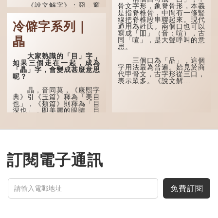
《說文解字》：囧，窻
骨文字形，象脊骨形，本義
牖丽廔闿明。象形，本義是
是指脊椎骨，中間有一條豎
透光通明的窗戶，跟「囪」
線把脊椎段串聯起來。現代
冷僻字系列｜
一樣都是「窗」的象形字。
通用為姓氏。兩個口也可以
甲骨文中又用作地名，古書
寫成「吅」（音：喧），古
瞐
中的「黍于囧」表示在囧地
同「喧」，是大聲呼叫的意
種黍。
思。
大家熟識的「目」字，
這個古字十分少用，直
三個口為「品」，這個
如果三個走在一起，成為
至21世紀，網絡上開始流
字用法最為普遍。始見於商
「瞐」字，會變成甚麼意思
行表情符號，這個字也被網
代甲骨文，古字形從三口，
呢？
民當做表情符號來用。
表示眾多。《說文解...
瞐，音同莫，《康熙字
囧字的「八」像一對委
典》引《玉篇》釋為「美目
屈的八字眉模樣，「口」像
也」，《類篇》則釋為「目
驚訝、窘迫...
深也」，即美麗的眼睛、目
光深邃的意思。
多年前，蘋果手機推出
iPhone12時，曾宣傳它的
鏡頭有專業的運算攝影功
能，便用上「瞐」這個字，
訂閱電子通訊
表達iPhone12有由8位提
升至10位HDR影片拍攝功
能，能自動進行杜比視界調
色，達到專...
免費訂閱