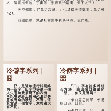
名，這裏指天地、宇宙等，形容政治清明，天下太平！
「天空朤朤，任鳥兒高飛。」也是指天清氣明，鳥兒可
高飛。
「朤朤脆脆」就是形容辦事爽快乾脆。我們熟...
冷僻字系列｜
冷僻字系列｜
囧
㗊
囧，是近年流行於網絡
「口」字有許多种組
的一個字，因字型好像一個
合方法，由四個口組成的
人失意時雙眉彎下的表情，
「㗊」，你又見過嗎？
所以在網絡上被用來形容失
意或窘迫的狀態。不過，這
一個口意思簡單，便是
其實是一個古字，意思還大
指口部、口腔。
有不同。
兩個口可成「呂」，甲