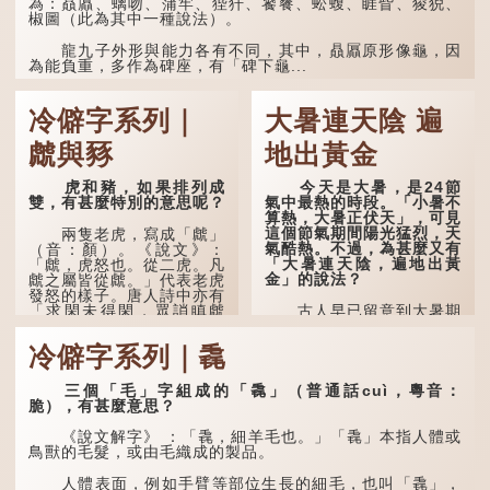
為：贔屭、螭吻、蒲牢、狴犴、饕餮、蚣蝮、睚眥、狻猊、
椒圖（此為其中一種說法）。
龍九子外形與能力各有不同，其中，贔屭原形像龜，因
為能負重，多作為碑座，有「碑下龜...
冷僻字系列｜
大暑連天陰 遍
虤與豩
地出黃金
虎和豬，如果排列成
今天是大暑，是24節
雙，有甚麼特別的意思呢？
氣中最熱的時段。「小暑不
算熱，大暑正伏天」，可見
這個節氣期間陽光猛烈，天
兩隻老虎，寫成「虤」
氣酷熱。不過，為甚麼又有
（音：顏）。《說文》：
「大暑連天陰，遍地出黃
「虤，虎怒也。從二虎。凡
金」的說法？
虤之屬皆從虤。」代表老虎
發怒的樣子。唐人詩中亦有
「求閑未得閑，眾誚瞋虤
古人早已留意到大暑期
虤」之句，意思是眾人的譏
間的氣候規律。《逸周書·
諷讓人怒目而視。
時訓解》記載：「大暑之
冷僻字系列｜毳
日，腐草化為螢。又五日，
土潤溽暑。又五日，大雨時
兩隻豬，則為「豩」
行。」意思是說，大暑時節
（音：賓）。甲骨文從二
三個「毛」字組成的「毳」（普通話cuì，粵音：
螢火蟲出生，土地濕熱，常
「豕」，象豬相追逐的樣
脆），有甚麼意思？
有大雨出現。
子。《同文備考》另有一說
「豩，豕亂群。」意指一
《說文解字》 ：「毳，細羊毛也。」「毳」本指人體或
群...
鳥獸的毛髮，或由毛織成的製品。
人體表面，例如手臂等部位生長的細毛，也叫「毳」，