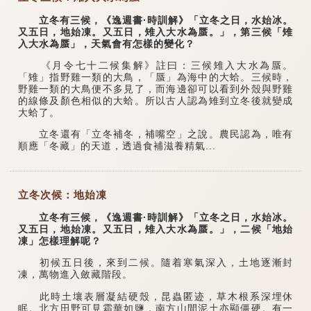
立冬有三候，《逸週書·時訓解》「立冬之日，水始冰。
又五日，地始凍。又五日，雉入大水為蜃。」，第三候「雉
入大水為蜃」，天氣會有怎樣的變化？
《月令七十二候集解》註曰：三候雉入大水為蜃。
「雉」指野雞一類的大鳥，「蜃」為海中的大蛤。三候時，
野雞一類的大鳥便不多見了，而海邊卻可以看到外殼與野雞
的線條及顏色相似的大蛤。所以古人認為雉到立冬後就變成
大蛤了。
立冬還有「立冬補冬，補嘴空」之說。農民認為，唯有
順應「冬藏」的天道，透過食補滋養精氣...
立冬次候：地始凍
立冬有三候，《逸週書·時訓解》「立冬之日，水始冰。
又五日，地始凍。又五日，雉入大水為蜃。」，二候「地始
凍」怎樣理解呢？
初候五日後，來到二候。隨着寒氣深入，土地逐漸封
凍，萬物進入斂藏階段。
此時土壤表層凝結硬殼，昆蟲匿迹，草木根系深埋休
眠。北方田野可見霜華如鹽，南方山間泥土亦顯僵硬。有一