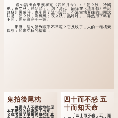
這句話出自東漢崔寔《四民月令》：「朝立秋，冷颼
颼；夜立秋，熱到頭」。到了清代，顧祿在《清嘉錄》中記
錄蘇州風俗時，也引用了這句諺語。不過當地百姓的口頭說
法是「朝立秋，渹颼颼；夜立秋，熱吽吽」。雖然用字略有
不同，但意思完全一致。
那麼，這句話到底準不準呢？它反映了古人的一種樸素
觀察：如果立秋的精確...
鬼拍後尾枕
四十而不惑 五
十而知天命
每當有人不經意地把原
本不應說的秘密說了出來，
又或者做了壞事後忽然吐真
「四十而不惑，五十而