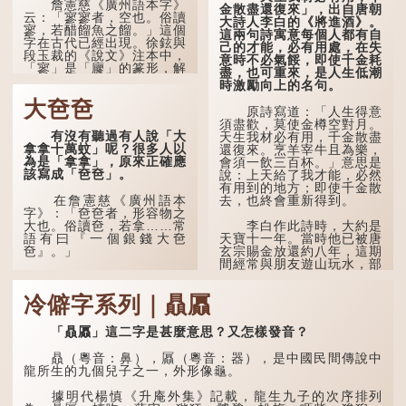
敗，便不肯罷休。
詹憲慈《廣州語本字》
金散盡還復來」，出自唐朝
云：「寥寥者，空也。俗讀
大詩人李白的《將進酒》。
寥，若醋餾魚之餾。」這個
許多人對這上半句耳熟
這兩句詩寓意每個人都有自
字在古代已經出現。徐鉉與
能詳，但它其實還有下半句
己的才能，必有用處，在失
段玉裁的《說文》注本中，
——「不到黃河心不死」...
意時不必氣餒，即使千金耗
「寥」是「廫」的篆形，解
盡，也可重來，是人生低潮
作空渺、空虛。如《列仙傳
時激勵向上的名句。
·安期先生》載琊阜老人故
大夿夿
事，以「寥寥安期，虛質高
原詩寫道：「人生得意
清」形容空虛無所事事。
須盡歡，莫使金樽空對月。
有沒有聽過有人說「大
天生我材必有用，千金散盡
拿拿十萬蚊」呢？很多人以
還復來。烹羊宰牛且為樂，
為是「拿拿」，原來正確應
會須一飲三百杯。」意思是
該寫成「夿夿」。
說：上天給了我才能，必然
有用到的地方；即使千金散
去，也終會重新得到。
在詹憲慈《廣州語本
字》：「夿夿者，形容物之
大也。俗讀夿，若拿……常
李白作此詩時，大約是
語有曰『一個銀錢大夿
天寶十一年。當時他已被唐
夿』。」
玄宗賜金放還約八年，這期
間經常與朋友遊山玩水，部
分詩作顯露出懷才...
「夿」形容大，「一個
銀錢大夿夿」，就形容金錢
冷僻字系列｜贔屭
數量之大了。「大夿夿十萬
蚊」，就是說十萬元是一筆
大數目了。
「贔屭」這二字是甚麼意思？又怎樣發音？
不過，「夿」字本音讀
贔（粵音：鼻），屭（粵音：器），是中國民間傳說中
作「巴（bā）」，因此
龍所生的九個兒子之一，外形像龜。
「大夿夿」理應讀成「大巴
巴」。問題是，若依足本
據明代楊慎《升庵外集》記載，龍生九子的次序排列
音，...