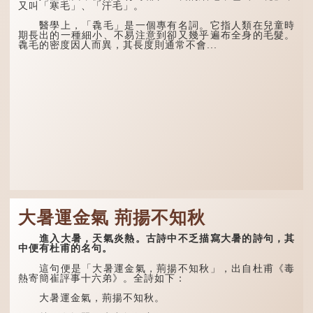
又叫「寒毛」、「汗毛」。
醫學上，「毳毛」是一個專有名詞。它指人類在兒童時
期長出的一種細小、不易注意到卻又幾乎遍布全身的毛髮。
毳毛的密度因人而異，其長度則通常不會...
大暑運金氣 荊揚不知秋
進入大暑，天氣炎熱。古詩中不乏描寫大暑的詩句，其
中便有杜甫的名句。
這句便是「大暑運金氣，荊揚不知秋」，出自杜甫《毒
熱寄簡崔評事十六弟》。全詩如下：
大暑運金氣，荊揚不知秋。