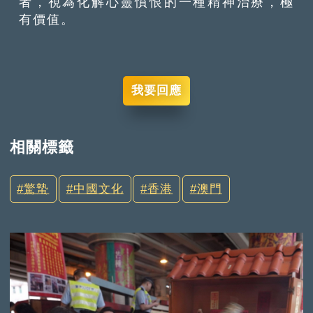
者，視為化解心靈憤恨的一種精神治療，極
有價值。
我要回應
相關標籤
驚蟄
中國文化
香港
澳門