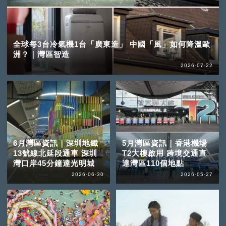
全球每3台冷氣機1台「廣東造」 中國「風」如何降溫歐
洲？｜灣區智造
2026-07-22
6月灣區資訊｜深圳地鐵
5月灣區資訊｜香港機場
13號線北延段通車 深圳
T2大樓啟用 跨境交通直
灣口岸45分鐘達光明城
達灣區110個地點
2026-06-30
2026-05-27