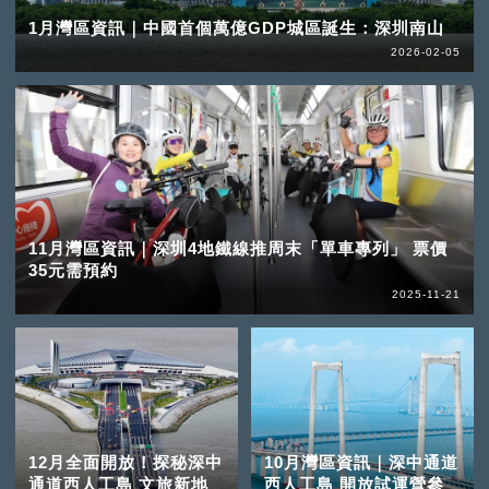
1月灣區資訊｜中國首個萬億GDP城區誕生：深圳南山
2026-02-05
11月灣區資訊｜深圳4地鐵線推周末「單車專列」 票價
35元需預約
2025-11-21
12月全面開放！探秘深中
10月灣區資訊｜深中通道
通道西人工島 文旅新地
西人工島 開放試運營參