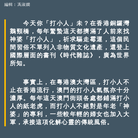
編輯︰馮淑嫻
今天你「打小人」未？在香港銅鑼灣
鵝頸橋，每年驚蟄這天都擠滿了人前來找
神婆「打小人」，祈求驅走霉運，這個民
間習俗不單列入非物質文化遺產，還登上
國際層面的書刊《時代雜誌》，廣為世界
所知。
事實上，在粵港澳大灣區，打小人不
止在香港流行，澳門的打小人氣氛亦十分
濃厚。每年這天澳門街頭各處都鋪滿打小
人的紙老虎，而打小人不絕對是年老「神
婆」的專利，一些較年輕的婦女也加入大
軍，承接這項化解心靈的傳統風俗。