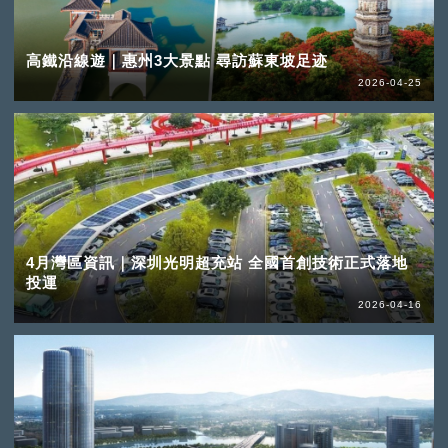
高鐵沿線遊｜惠州3大景點 尋訪蘇東坡足迹
2026-04-25
4月灣區資訊｜深圳光明超充站 全國首創技術正式落地
投運
2026-04-16