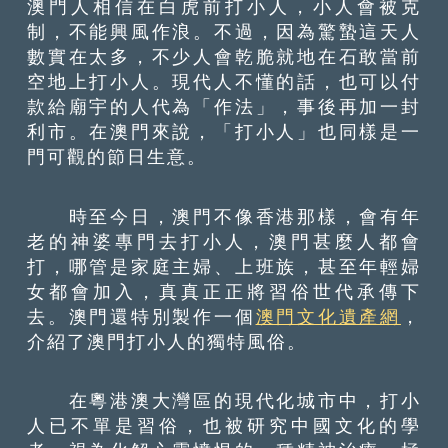
澳門人相信在白虎前打小人，小人會被克
制，不能興風作浪。不過，因為驚蟄這天人
數實在太多，不少人會乾脆就地在石敢當前
空地上打小人。現代人不懂的話，也可以付
款給廟宇的人代為「作法」，事後再加一封
利市。在澳門來說，「打小人」也同樣是一
門可觀的節日生意。
時至今日，澳門不像香港那樣，會有年
老的神婆專門去打小人，澳門甚麼人都會
打，哪管是家庭主婦、上班族，甚至年輕婦
女都會加入，真真正正將習俗世代承傳下
去。澳門還特別製作一個
澳門文化遺產網
，
介紹了澳門打小人的獨特風俗。
在粵港澳大灣區的現代化城市中，打小
人已不單是習俗，也被研究中國文化的學