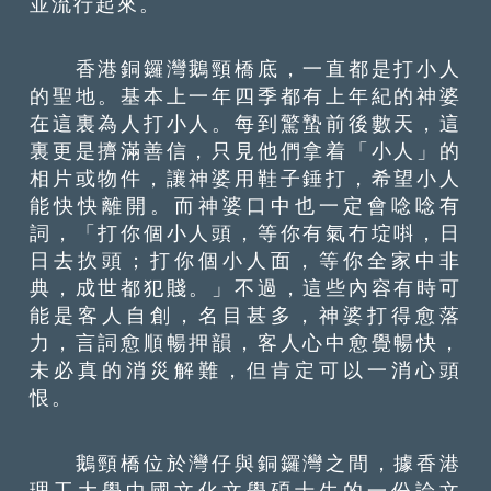
並流行起來。
香港銅鑼灣鵝頸橋底，一直都是打小人
的聖地。基本上一年四季都有上年紀的神婆
在這裏為人打小人。每到驚蟄前後數天，這
裏更是擠滿善信，只見他們拿着「小人」的
相片或物件，讓神婆用鞋子錘打，希望小人
能快快離開。而神婆口中也一定會唸唸有
詞，「打你個小人頭，等你有氣冇埞唞，日
日去扻頭；打你個小人面，等你全家中非
典，成世都犯賤。」不過，這些內容有時可
能是客人自創，名目甚多，神婆打得愈落
力，言詞愈順暢押韻，客人心中愈覺暢快，
未必真的消災解難，但肯定可以一消心頭
恨。
鵝頸橋位於灣仔與銅鑼灣之間，據香港
理工大學中國文化文學碩士生的一份論文