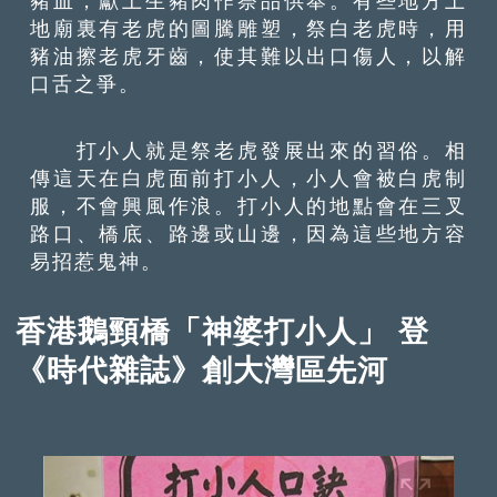
豬血，獻上生豬肉作祭品供奉。有些地方土
地廟裏有老虎的圖騰雕塑，祭白老虎時，用
豬油擦老虎牙齒，使其難以出口傷人，以解
口舌之爭。
打小人就是祭老虎發展出來的習俗。相
傳這天在白虎面前打小人，小人會被白虎制
服，不會興風作浪。打小人的地點會在三叉
路口、橋底、路邊或山邊，因為這些地方容
易招惹鬼神。
香港鵝頸橋「神婆打小人」 登
《時代雜誌》創大灣區先河