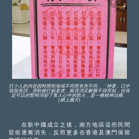
打小人的內容因時間和地域不同而有所不同，「神婆」口中
唸唸有詞，用鞋錘打紙老虎，能否消災解難不得而知，但肯
定可以的暫時消卻了客人心中的怒火，是一種精神治療。
(網上圖片)
在新中國成立之後，南方地區這些民間
習俗逐漸消失，反而更多在香港及澳門保留