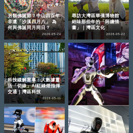
另類佛誕節？中山四百年
尋訪大灣區華僑博物館
非遺「沙溪四月八」 為
細味那些年的「阿嬤情
何與佛誕同月同日？
書」｜灣區文化
2026-05-24
2026-05-22
科技緩解塞車：大數據靈
活「切線」AI紅綠燈指揮
交通｜灣區科技
2026-05-11