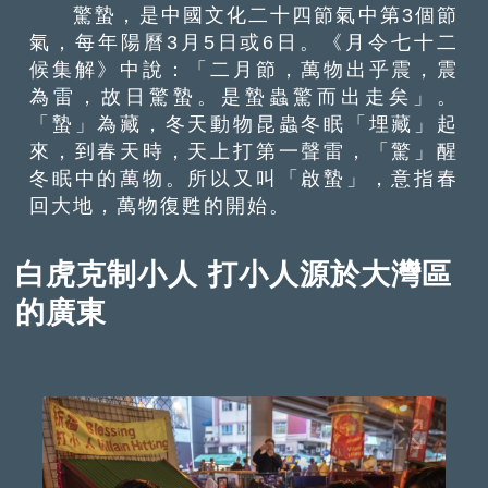
驚蟄，是中國文化二十四節氣中第3個節
氣，每年陽曆3月5日或6日。《月令七十二
候集解》中說：「二月節，萬物出乎震，震
為雷，故日驚蟄。是蟄蟲驚而出走矣」。
「蟄」為藏，冬天動物昆蟲冬眠「埋藏」起
來，到春天時，天上打第一聲雷，「驚」醒
冬眠中的萬物。所以又叫「啟蟄」，意指春
回大地，萬物復甦的開始。
白虎克制小人 打小人源於大灣區
的廣東