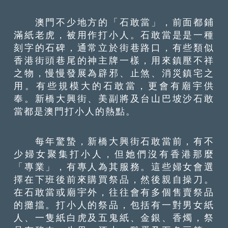
澳門不少地方的「石敢當」，前面都鋪
滿紙老虎，被用作打小人。石敢當是是一種
刻字的石碑，通常立於街巷路口，有些類似
香港街頭巷尾的神主牌一樣，用來鎮壓不祥
之物，慢慢發展為辟邪、止煞、消災鎮宅之
用。有些規模大的石敢當，更會有廟宇供
奉。新橋大興街、美副將及台山巴坡沙石敢
當都是澳門打小人的熱點。
每年驚蟄，新橋大興街石敢當前，有不
少婦女聚集打小人，但她們沒有香港那麼
「專業」，有專人為其服務。這些婦女會選
擇在下班後前來購買祭品，然後親自操刀。
在石敢當或廟宇外，往往會有多個售賣祭品
的攤擋。打小人的祭品，包括有一對男女紙
人、一隻紙白虎及五鬼紙、金銀、香燭，祭