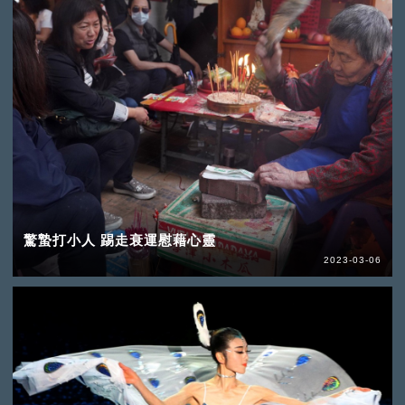
驚蟄打小人 踢走衰運慰藉心靈
2023-03-06