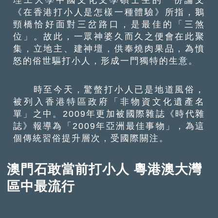
《在香港打小人是怎樣一種體驗》所指，鵝
頸橋恰好面對三岔路口，是最佳的「三煞
位」。故此，一眾神婆久而久之便會在此聚
集，立地主、建神壇，供奉燒肉果品，為憤
怒的俗世驅打小人，形成一門獨特的生意。
時至今天，驚螫打小人已是地道風俗，
被列入香港特區政府「非物資文化遺產名
單」之中。2009年更加被國際雜誌《時代雜
誌》報導為「2009年亞洲最佳事物」，為這
個傳統習俗提升層次，受國際關注。
澳門石敢當前打小人 粵港澳大灣
區中最流行