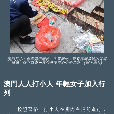
澳門打小人會準備紙老虎、生果豬肉，還有寫滿符號的咒罵
紙條，像在路祭一樣公然發洩心中的怨氣。(網上圖片)
澳門人人打小人 年輕女子加入行
列
按照習俗，打小人在廟內白虎前進行，