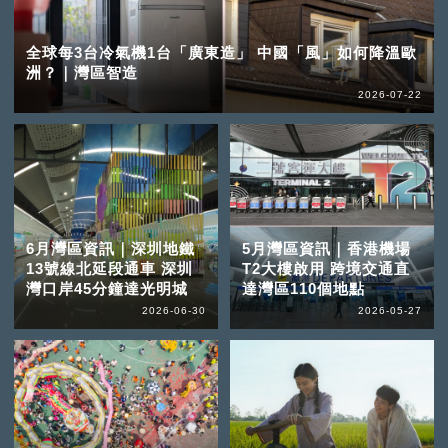
全球每3台冷氣機1台「廣東造」 中國「風」如何降溫歐
洲？｜灣區智造
2026-07-22
6月灣區資訊｜深圳地鐵
5月灣區資訊｜香港機場
13號線北延段通車 深圳
T2大樓啟用 跨境交通直
灣口岸45分鐘達光明城
達灣區110個地點
2026-06-30
2026-05-27