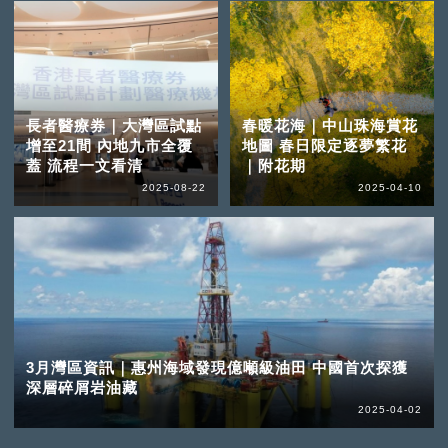
長者醫療券｜大灣區試點
春暖花海｜中山珠海賞花
增至21間 內地九市全覆
地圖 春日限定逐夢繁花
蓋 流程一文看清
｜附花期
2025-08-22
2025-04-10
3月灣區資訊｜惠州海域發現億噸級油田 中國首次探獲
深層碎屑岩油藏
2025-04-02