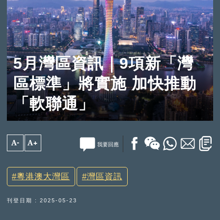
5月灣區資訊｜9項新「灣
區標準」將實施 加快推動
「軟聯通」
A-
A+
我要回應
粵港澳大灣區
灣區資訊
刊登日期 : 2025-05-23