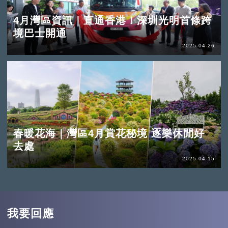
4月灣區資訊｜直通香港！深圳光明首條跨
境巴士開通
2025-04-26
春暖花海｜灣區4月賞花秘境 逐樂休閒好
去處
2025-04-15
我要回應