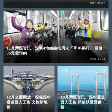
2026-02-05
11月灣區資訊｜深圳4地鐵線推周末「單車專列」 票價
35元需預約
2025-11-21
12月全面開放！探秘深中
10月灣區資訊｜深中通道
通道西人工島 文旅新地
西人工島 開放試運營參
標
觀