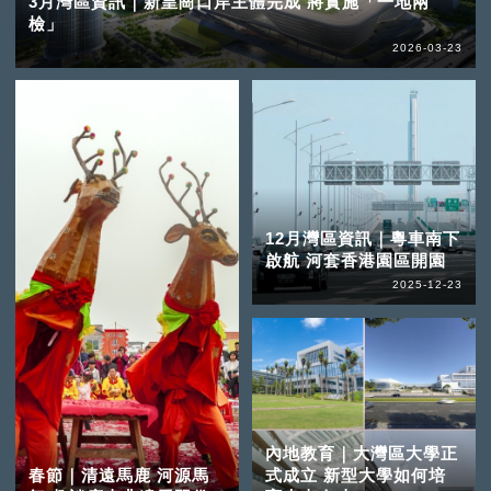
3月灣區資訊｜新皇崗口岸主體完成 將實施「一地兩
檢」
2026-03-23
12月灣區資訊｜粵車南下
啟航 河套香港園區開園
2025-12-23
內地教育｜大灣區大學正
春節｜清遠馬鹿 河源馬
式成立 新型大學如何培