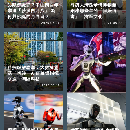
另類佛誕節？中山四百年
尋訪大灣區華僑博物館
非遺「沙溪四月八」 為
細味那些年的「阿嬤情
何與佛誕同月同日？
書」｜灣區文化
2026-05-24
2026-05-22
科技緩解塞車：大數據靈
活「切線」AI紅綠燈指揮
交通｜灣區科技
2026-05-11