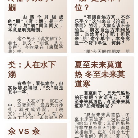
朤
位？
由四个月组成
“有朋自远方来，不亦
的“朤”（音：朗）是一个
乐乎？”这句来自《论语．
古字，与“朗”同音同义，
学而》的话，大家应该不会
本意是明亮晴朗。
陌生，朋友自远方来到见
面，当然开心了吧！但原
来“朋”这个单字，本身竟
这个见于《说文解字》
是一个货币单位，何解？
卷七，原文：“明也，从月
良声”。今收录在《康熙字
典》中。
“朋”今天解作朋友、朋
辈、志同道合的人。朋友非
常重要，有知心好友可以分
这个字，用法颇多。
氼：人在水下
夏至未来莫道
享快乐，分担烦忧，是很美
好的事。然而，这个字的本
“朤朤干坤，舍我其
溺
热 冬至未来莫
义却与“人”无关。
谁。”干坤是《周易》中的
两个卦名，这里指天地、宇
宙等，形容政治清明，天下
道寒
有些字，看似难字，但
太平！
实际容易得很，“氼”就是
其中一字。
夏至到了，是天气酷热
“天空朤朤，任鸟儿高
的开始吗？古语有云：“夏
飞。”也是指天清气明，鸟
氼，人在水下，沉在水
至未来莫道热，冬至未来莫
儿可高飞。
中，愈变愈弱，最后无力挣
道寒”如何理解呢？
扎，就变成遇溺。《说
“朤朤脆脆”就是形容办
文》：从水，从人，有“人
“夏至未来莫道热，冬
事爽快干脆。我...
在水下”之意，本意就是沉
至未来莫道寒”，为以上疑
没、沉溺的意思。
问给出了答案：真正的酷热
并非在夏至当天到来，而是
氽 VS 汆
“氼”与“溺”，读音和含
紧接而来。正如《月令七十
义都相通。清·陶方琦《字
二候集解》所言：“夏，假