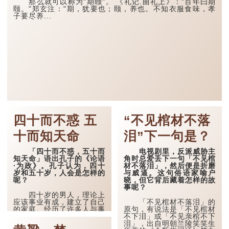
那么就可以称为"期颐"。 《礼记.曲礼上》："百年曰期
颐。"郑玄注："期，犹要也；颐，养也。不知衣服食味，孝
子要尽养...
四十而不惑 五
“不见棺材不落
十而知天命
泪”下一句是？
「四十而不惑，五十而
电视剧里，反派威胁主
知天命」语出孔子的《论语
角时总爱丢下一句「不见棺
·为政》。孔子认为，四十
材不落泪」，然后便是折磨
岁和五十岁，人会是怎样的
与威逼。这句俗语家喻户
呢？
晓，但它背后藏着怎样的故
事呢？
四十岁的男人，理论上
应该事业有成，建立了自己
「不见棺材不落泪」的
的家庭。经历了许多人与事
原句，有说法是「不见棺材
之后，对事物有了自己的判
不下泪」或「不见亲棺不下
断能力，不会轻易为表象所
泪」，出自明朝兰陵笑笑生