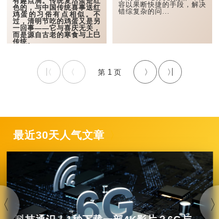
有趣点滴。传统复活蛋是红
天降雨丰沛，即「夏水
容以果断快捷的手段，解决
色的，与中国传统喜事送红
多」；反之，若吹北风，则
错综复杂的问...
鸡蛋的习俗有点相似。不
代表...
过，清明节吃的鸡蛋又是另
一回事——它与喜庆无关，
而是源自古老的寒食与上巳
传统。
1
最近30天人气文章