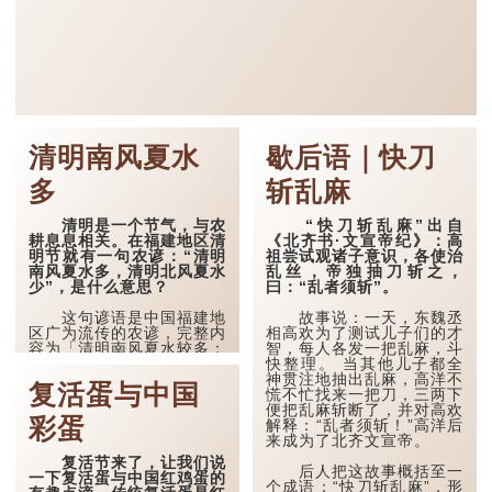
清明南风夏水
歇后语｜快刀
多
斩乱麻
清明是一个节气，与农
“快刀斩乱麻”出自
耕息息相关。在福建地区清
《北齐书·文宣帝纪》：高
明节就有一句农谚：“清明
祖尝试观诸子意识，各使治
南风夏水多，清明北风夏水
乱丝，帝独抽刀斩之，
少”，是什么意思？
曰：“乱者须斩”。
这句谚语是中国福建地
故事说：一天，东魏丞
区广为流传的农谚，完整内
相高欢为了测试儿子们的才
容为「清明南风夏水较多；
智，每人各发一把乱麻，斗
清明北风夏水较少」。其核
快整理。 当其他儿子都全
心在于，农民透过观察清明
神贯注地抽出乱麻，高洋不
复活蛋与中国
节这一天的风向，来预测当
慌不忙找来一把刀，三两下
年夏季的降水多寡，以此指
便把乱麻斩断了，并对高欢
彩蛋
导农事安排。
解释：“乱者须斩！”高洋后
来成为了北齐文宣帝。
从气象角度来看，清明
复活节来了，让我们说
若吹南风，代表暖湿的海洋
后人把这故事概括至一
一下复活蛋与中国红鸡蛋的
气流势力较强，预示当年夏
个成语：“快刀斩乱麻”，形