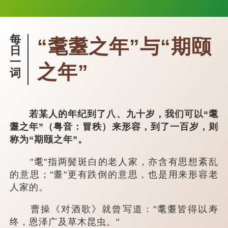
每
“耄耋之年”与“期颐
日
一
之年”
词
若某人的年纪到了八、九十岁，我们可以“耄
耋之年”（粤音：冒秩）来形容，到了一百岁，则
称为“期颐之年”。
"耄"指两鬓斑白的老人家，亦含有思想紊乱
的意思；"耋"更有跌倒的意思，也是用来形容老
人家的。
曹操《对酒歌》就曾写道："耄耋皆得以寿
终，恩泽广及草木昆虫。"