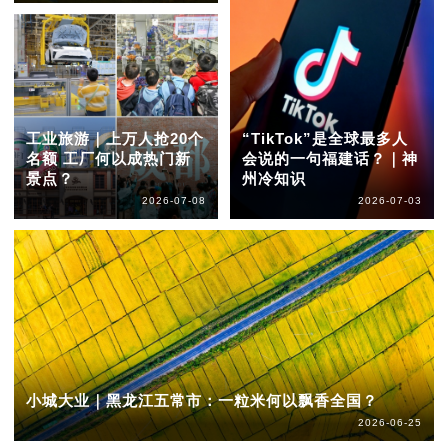
工业旅游｜上万人抢20个
“TikTok”是全球最多人
名额 工厂何以成热门新
会说的一句福建话？｜神
景点？
州冷知识
2026-07-08
2026-07-03
小城大业｜黑龙江五常市：一粒米何以飘香全国？
2026-06-25