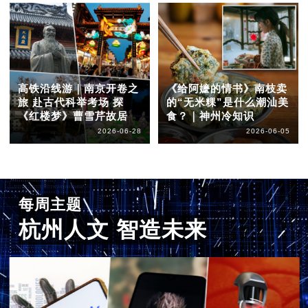
高铁沿线游｜南京开卷之
《给阿嬷的情书》南枝卖
旅 赴古代科举考场 探
的“无米粿”是什么潮汕美
《红楼梦》曹雪芹故居
食？｜神州冷知识
2026-06-28
2026-06-05
每周主题
杭州人文 智造未来