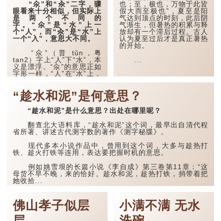
林考逸补本·水部》引作“人
“氽”和“汆”二字，骤
也；至，极也，万物于此皆
在水下为溺”，
眼看来十分相似，但实际上
假大而至极也”，夏至是阳
故“氼”和“溺”二字相同。
是两个不同的
气达到顶点的时刻，此后阴
《礼记·缁衣》引孔子曾在
字。“氽”是“水”上一
气渐生，但暑热的积累与释
不同文章中写道，“君子溺
个“人”，而“汆”是“水”上
放却有一个滞后过程。古人
于...
一个“入”，意思大不同。
认为夏至过后才是真正暑热
的开始。
“氽”（普 tǔn，粤
tan2）字上“人”下“水”，本
...
义是漂浮。“氽”的意思正如
字形一样，“人”在“水”上，
本义是指人或物体漂浮在水
上。而它在方言中，也表示
“趁水和泥”是何意思？
油炸食物的烹调手法。
“趁水和泥”是什么意思？出处在哪里呢？
翻查北大语料库，“趁水和泥”这个词，最早出自清代程
省所著、讲述古代测字数的著作《测字秘牒》。
现代多本小说作品中，曾用到这个词，大多与趁热打
铁、趁火打铁等连用，表达要把握时机的意思。
例如姚雪垠的长篇小说《李自成》第三卷第11章：“这
母货不早不晚，来的恰好。趁水和泥，趁热打铁，捎带着把
她收拾...
佛山孝子似层
小满不满 无水
层
洗碗