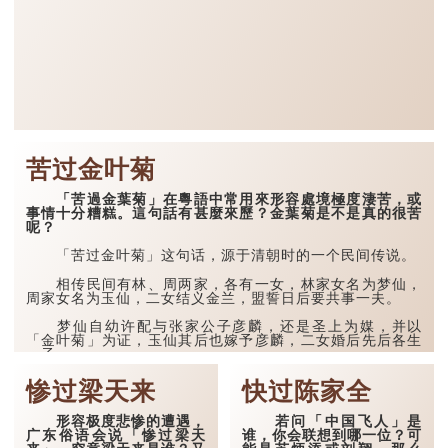
苦过金叶菊
「苦過金葉菊」在粵語中常用來形容處境極度淒苦，或
事情十分糟糕。這句話有甚麼來歷？金葉菊是不是真的很苦
呢？
「苦过金叶菊」这句话，源于清朝时的一个民间传说。
相传民间有林、周两家，各有一女，林家女名为梦仙，
周家女名为玉仙，二女结义金兰，盟誓日后要共事一夫。
梦仙自幼许配与张家公子彦麟，还是圣上为媒，并以
「金叶菊」为证，玉仙其后也嫁予彦麟，二女婚后先后各生
一子。
可惜当时的国舅起了歹心，想将梦仙纳...
惨过梁天来
快过陈家全
形容极度悲惨的遭遇，
若问「中国飞人」是
广东俗语会说「惨过梁天
谁，你会联想到哪一位？可