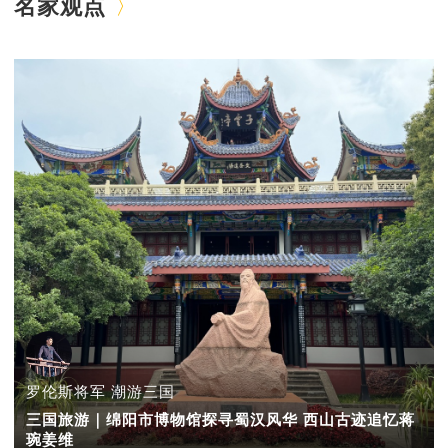
名家观点
罗伦斯将军 潮游三国
三国旅游｜绵阳市博物馆探寻蜀汉风华 西山古迹追忆蒋
琬姜维