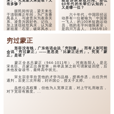
来」。究竟梁天来是谁？又
能是苏炳添或刘翔。那么
有多惨？
60年代的长辈们认知的，
又是哪一位？
据民间传说，梁天来生
于清朝雍正年间，为广东番
六十年代，中国田径运
禺县人，与凌贵兴为表亲关
动界有一位被喻为「中国第
系。凌贵兴因好色、记仇，
一飞人」的100米短跑运动
加上迷信祖坟风水，认为梁
员，他的名字叫做陈家全，
家祖屋「石室」破坏风水，
是四川万县人。 1965年10
要求购买被拒后，竟纠众火
月，他曾于重庆的大田湾体
烧石室，导致梁家七尸八命
育场跑出10秒的成绩，平
穷过蒙正
的惨剧。
了当时的世界纪录，轰动国
际体坛。由于当时中国尚未
恢复在国际体育组织的合法
梁天来向官府状告凌
形容没有钱，广东俗语会说「穷到燶」，而有人则可能
席位，这项成绩未获国际田
氏，但凌贵兴以数万两白银
会说「穷过蒙正」——意思是「比蒙正还穷」。究竟「蒙
联正式承认，但在国内仍引
贿赂各级官员，致使梁天来
正」是谁？
起巨...
含冤难伸，更被买凶追杀。
乞丐张...
蒙正全名吕蒙正（944-1011年），河南洛阳人，是北
宋名臣。吕蒙正出身贫寒，科举及第之前可谓家徒四壁，后
来他发奋读书，最终高中状元。
宋太宗非常欣赏他的才学与品格，授将作丞，出任升州
通判，后更三次拜相，封许国公，授太子太师。
虽然位高权重，但他为人宽厚正直，对上守礼而敢言，
对下宽容有雅度。...