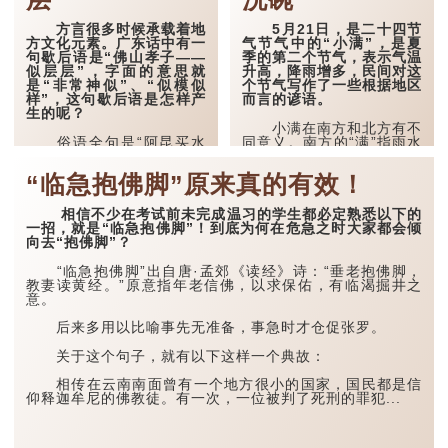
方言很多时候承载着地
5月21日，是二十四节
方文化元素。广东话中有一
气节气中的“小满”，是夏
句歇后语是“佛山孝子——
季的第二个节气，表示气温
似层层”，字面的意思就
升高，降雨增多，民间对这
是“非常神似”、“似模似
个节气写作了一些根据地区
样”，这句歇后语是怎样产
而言的谚语。
生的呢？
小满在南方和北方有不
俗语全句是“阿昆买水
同意义。南方的“满”指雨水
头耷耷，佛山孝子似层
之盈，江河得以盈满，此时
层”。在珠三角地区，办丧
华南地区往往会有暴雨，所
“临急抱佛脚”原来真的有效！
礼时孝子要负责“担幡买
以南方民谚有说 ：“小满小
水”，“担幡”即是担起一枝
满，江河渐满”。
引魂幡，“买水”就是孝子用
相信不少在考试前未完成温习的学生都必定熟悉以下的
鉢装水，再用湿了水的毛巾
此外，南方也有
一招，就是“临急抱佛脚”！到底为何在危急之时大家都会倾
向先人尸体从上至下洗擦三
说：“小满不满，无水洗
向去“抱佛脚”？
次，用意洗涤灵魂，让他们
碗！”意思是说，倘若小满
早登仙界。
时节雨水不足，江河未能盈
“临急抱佛脚”出自唐·孟郊《读经》诗：“垂老抱佛脚，
满，恐怕连洗碗的水都要缺
教妻读黄经。”原意指年老信佛，以求保佑，有临渴掘井之
相传以前在佛山当地有
乏了，以此强调雨水对农耕
意。
一个叫阿昆的人，专门为一
和生活的重要性。这句话
些没有儿子的家庭提供代客
甚...
后来多用以比喻事先无准备，事急时才仓促张罗。
治丧...
关于这个句子，就有以下这样一个典故：
相传在云南南面曾有一个地方很小的国家，国民都是信
仰释迦牟尼的佛教徒。有一次，一位被判了死刑的罪犯...