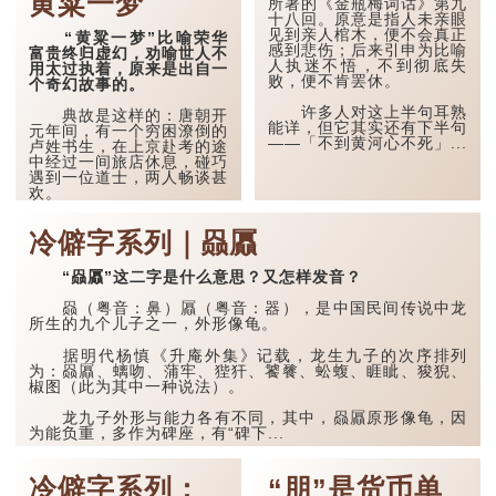
黄粱一梦
迷惑。
所著的《金瓶梅词话》第九
十八回。原意是指人未亲眼
见到亲人棺木，便不会真正
孔子在《论语·子罕》
“黄粱一梦”比喻荣华
感到悲伤；后来引申为比喻
也说：「知者不惑，仁者不
富贵终归虚幻，劝喻世人不
人执迷不悟，不到彻底失
忧，勇者不惧。」「知」与
用太过执着，原来是出自一
败，便不肯罢休。
智慧的「智」相通，四十岁
个奇幻故事的。
的男人应已累积足够智慧，
不再对自己的人生感到困
许多人对这上半句耳熟
典故是这样的：唐朝开
惑、忧虑与恐惧。
能详，但它其实还有下半句
元年间，有一个穷困潦倒的
——「不到黄河心不死」...
卢姓书生，在上京赴考的途
到了五十岁，...
中经过一间旅店休息，碰巧
遇到一位道士，两人畅谈甚
欢。
言谈间，卢姓书生感慨
冷僻字系列｜赑屭
自己虽贵为读书人，但一直
未能考取功名，仍然贫困，
感到十分落泊。于是，道士
“赑屭”这二字是什么意思？又怎样发音？
拿出一个青瓷枕头，让卢姓
书生睡一睡，便能满足他希
赑（粤音：鼻）屭（粤音：器），是中国民间传说中龙
望得到荣华富贵的愿望。
所生的九个儿子之一，外形像龟。
这时，...
据明代杨慎《升庵外集》记载，龙生九子的次序排列
为：赑屭、螭吻、蒲牢、狴犴、饕餮、蚣蝮、睚眦、狻猊、
椒图（此为其中一种说法）。
龙九子外形与能力各有不同，其中，赑屭原形像龟，因
为能负重，多作为碑座，有“碑下...
冷僻字系列：
“朋”是货币单