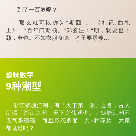
到了一百岁呢？
那么就可以称为"期颐"。 《礼记.曲礼
上》："百年曰期颐。"郑玄注："期，犹要也；
颐，养也。不知衣服食味，孝子要尽养...
趣味数字
9种潮型
浙江钱塘江潮，有「天下第一潮」之誉，古人
所谓「浙江之潮，天下之伟观也。」钱塘江潮不
仅气势磅礴，而且形态多变，共9种花款，大家
都见过吗？