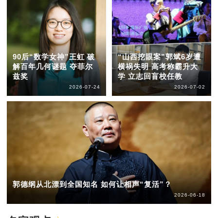
90后“数学女神”王虹 破
“山西挖眼案”郭斌6岁遭
解百年几何谜题 夺菲尔
横祸失明 高考称霸升大
兹奖
学 立志回盲校任教
2026-07-24
2026-07-02
郭德纲从北漂到全国知名 如何让相声“复活”？
2026-06-18