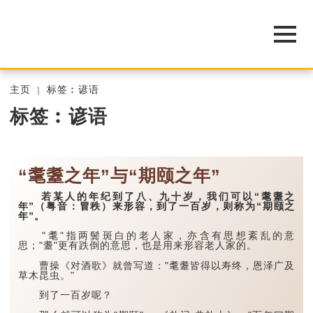
主页
标签︰谚语
标签︰谚语
“耄耋之年”与“期颐之年”
若某人的年纪到了八、九十岁，我们可以“耄耋之
年”（粤音：冒秩）来形容，到了一百岁，则称为“期颐之
年”。
"耄"指两鬓斑白的老人家，亦含有思想紊乱的意
思；"耋"更有跌倒的意思，也是用来形容老人家的。
曹操《对酒歌》就曾写道："耄耋皆得以寿终，恩泽广及
草木昆虫。"
到了一百岁呢？