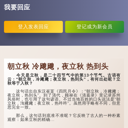
我要回应
登入
发表回应
登记
成为新会员
朝立秋 冷飕飕，夜立秋 热到头
今天是立秋，是二十四节气中的第13个节气。古语有
云：“朝立秋，冷飕飕；夜立秋，热到头”，有何出处呢？立
秋等于入秋？
这句话出自东汉崔寔《四民月令》：“朝立秋，冷飕飕；
夜立秋，热到头”。到了清代，顾禄在《清嘉录》里记录苏州
风俗时，也引用了这句谚语。不过当地百姓的口头说法是“朝
立秋，渹飕飕；夜立秋，热吽吽”。虽然用字略有不同，但意
思完全一致。
那么，这句话到底准不准呢？它反映了古人的一种朴素
观察：如果立秋的精确...