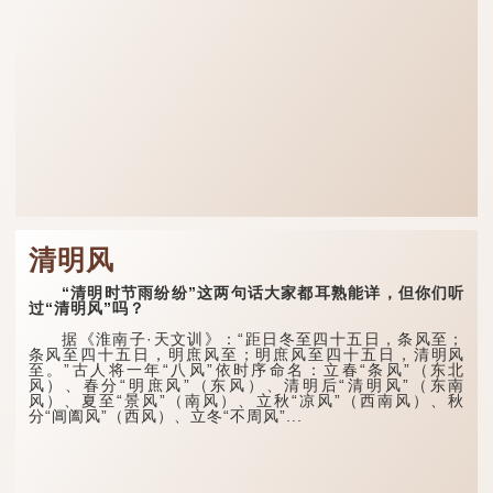
清明风
“清明时节雨纷纷”这两句话大家都耳熟能详，但你们听
过“清明风”吗？
据《淮南子·天文训》：“距日冬至四十五日，条风至；
条风至四十五日，明庶风至；明庶风至四十五日，清明风
至。”古人将一年“八风”依时序命名：立春“条风”（东北
风）、春分“明庶风”（东风）、清明后“清明风”（东南
风）、夏至“景风”（南风）、立秋“凉风”（西南风）、秋
分“阊阖风”（西风）、立冬“不周风”...