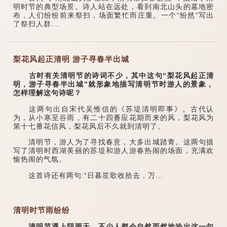
明时节的典型场景。诗人站在远处，看到南北山头的墓地密
布，人们纷纷前来祭扫，场面繁忙而庄重。一个“纷然”写出
了祭扫人群...
梨花风起正清明 游子寻春半出城
古时有关清明节的诗词不少，其中这句“梨花风起正清
明，游子寻春半出城”就形象地描写清明节时游人的景象，
怎样理解这句诗呢？
这两句出自宋代吴惟信的《苏堤清明即事》。古代认
为，从小寒至谷雨，有二十四番应花期而来的风，梨花风为
第十七番花信风，梨花风后不久就到清明了。
清明节，游人为了寻找春意，大多出城踏青。这两句描
写了清明时西湖美丽的苏堤和游人游春热闹的场面，充满欢
愉热闹的气氛。
这首诗还有两句:“日暮笙歌收拾去，万...
清明时节雨纷纷
清明节遇上阴雨天，不少人都会自然而然地吟出这一句