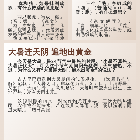
虎和猪，如果排列成
三个「毛」字组成的
双，有什么特别的意思呢？
「毳」（普通话cuì，粤
音：脆），有什么意思？
两只老虎，写成「虤」
（音：颜）。 《说文》：
《说文解字》 ：
「虤，虎怒也。从二虎。凡
「毳，细羊毛也。」「毳」
虤之属皆从虤。」代表老虎
本指人体或鸟兽的毛发，或
发怒的样子。唐人诗中亦有
由毛织成的制品。
「求闲未得闲，众诮瞋虤
虤」之句，意思是众人的讥
人体表面，例如手臂等
讽让人怒目而视。
部位生长的细毛，也叫
大暑连天阴 遍地出黄金
「毳」，又叫「寒毛」、
两只猪，则为「豩」
「汗毛」。
（音：宾）。甲骨文从二
今天是大暑，是24节气中最热的时段。“小暑不算热，
「豕」，象猪相追逐的样
医学上，「毳毛」是一
大暑正伏天”，可见这个节气期间阳光猛烈，天气酷热。不
子。 《同文备考》另有一
个专有名词。它指人类在儿
过，为什么又有“大暑连天阴，遍地出黄金”的说法？
说「豩，豕乱群。」意指一
童时期长出的一种细小、不
群乱...
易注意到却又几乎遍布全身
古人早已留意到大暑期间的气候规律。 《逸周书·时训
的毛发。毳毛的密度因人而
解》记载：「大暑之日，腐草化为萤。又五日，土润溽暑。
异，其长度则通常不会...
又五日，大雨时行。」意思是说，大暑时节萤火虫出生，土
地湿热，常有大雨出现。
这段时期的雨水，对农作物尤其重要。三伏天酷热难
耐，农作物不能缺水。若连续几天降雨，泥土得以湿润；雨
过天晴后，烈日高照...