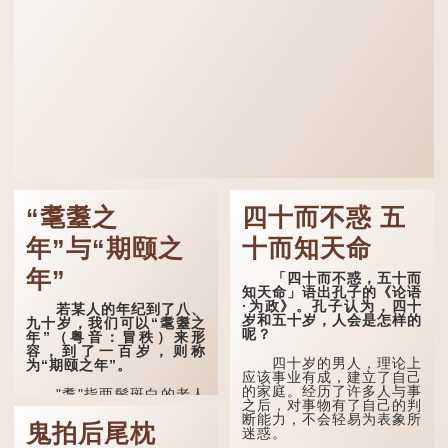
“耄耋之
四十而不惑 五
年”与“期颐之
十而知天命
年”
「四十而不惑，五十而
知天命」语出孔子的《论语
·为政》。孔子认为，四十
若某人的年纪到了八、
岁和五十岁，人会是怎样的
九十岁，我们可以“耄耋之
呢？
年”（粤音：冒秩）来形
容，到了一百岁，则称
四十岁的男人，理论上
为“期颐之年”。
应该事业有成，建立了自己
的家庭。经历了许多人与事
"耄"指两鬓斑白的老人
之后，对事物有了自己的判
家，亦含有思想紊乱的意
断能力，不会轻易为表象所
思；"耋"更有跌倒的意思，
鬼拍后尾枕
迷惑。
也是用来形容老人家的。