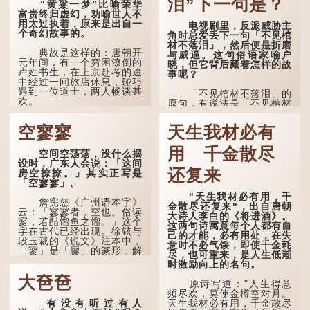
泪”下一句是？
“黄粱一梦”比喻荣华
富贵终归虚幻，劝喻世人不
用太过执着，原来是出自一
电视剧里，反派威胁主
个奇幻故事的。
角时总爱丢下一句「不见棺
材不落泪」，然后便是折磨
典故是这样的：唐朝开
与威逼。这句俗语家喻户
元年间，有一个穷困潦倒的
晓，但它背后藏着怎样的故
卢姓书生，在上京赴考的途
事呢？
中经过一间旅店休息，碰巧
遇到一位道士，两人畅谈甚
「不见棺材不落泪」的
欢。
原句，有说法是「不见棺材
不下泪」或「不见亲棺不下
言谈间，卢姓书生感慨
泪」，出自明朝兰陵笑笑生
空寥寥
天生我材必有
自己虽贵为读书人，但一直
所著的《金瓶梅词话》第九
未能考取功名，仍然贫困，
十八回。原意是指人未亲眼
感到十分落泊。于是，道士
用 千金散尽
见到亲人棺木，便不会真正
空间空荡荡，没什么摆
拿出一个青瓷枕头，让卢姓
感到悲伤；后来引申为比喻
设时，广东人会说：「这间
书生睡一睡，便能满足他希
人执迷不悟，不到彻底失
还复来
房空撩撩。」其实正写是
望得到荣华富贵的愿望。
败，便不肯罢休。
「空寥寥」。
"天生我材必有用，千
这时，...
许多人对这上半句耳熟
詹宪慈《广州语本字》
金散尽还复来"，出自唐朝
能详，但它其实还有下半句
云：「寥寥者，空也。俗读
大诗人李白的《将进酒》。
——「不到黄河心不死」...
寥，若醋馏鱼之馏。」这个
这两句诗寓意每个人都有自
字在古代已经出现。徐铉与
己的才能，必有用处，在失
段玉裁的《说文》注本中，
意时不必气馁，即使千金耗
「寥」是「廫」的篆形，解
尽，也可重来，是人生低潮
作空渺、空虚。如《列仙传
时激励向上的名句。
·安期先生》载琊阜老人故
大夿夿
事，以「寥寥安期，虚质高
原诗写道："人生得意
清」形容空虚无所事事。
须尽欢，莫使金樽空对月。
有没有听过有人
天生我材必有用，千金散尽
唐代《艺文类聚》引晋