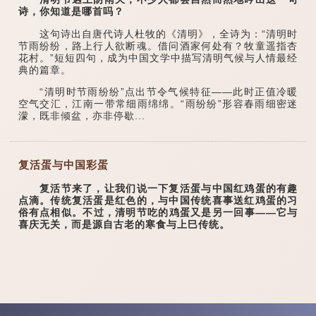
诗，你知道是哪首吗？
这句诗出自唐代诗人杜牧的《清明》，全诗为：“清明时
节雨纷纷，路上行人欲断魂。借问酒家何处有？牧童遥指杏
花村。”短短四句，成为中国文学中描写清明气候与人情最经
典的篇章。
“清明时节雨纷纷”点出节令气候特征——此时正值冷暖
空气交汇，江南一带常细雨绵绵。“雨纷纷”形容春雨细密迷
濛，既非倾盆，亦非停歇...
复活蛋与中国彩蛋
复活节来了，让我们说一下复活蛋与中国红鸡蛋的有趣
点滴。传统复活蛋是红色的，与中国传统喜事送红鸡蛋的习
俗有点相似。不过，清明节吃的鸡蛋又是另一回事——它与
喜庆无关，而是源自古老的寒食与上巳传统。