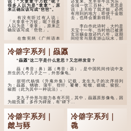
说：“大拿拿十万蚊”呢？
还复来。烹羊宰牛且为乐，
孙绰《表哀诗》：「寥寥空
很多人以为是“拿拿”，原
会须一饮三百杯。" 意思是
堂，寂寂响户」...
来正确应该写成“夿夿”。
说：上天给了我才能，必然
有用到的地方；即使千金散
去，也终会重新得到。
有没有听过有人说：
「大拿拿十万蚊」呢？很多
人以为是「拿拿」，原来正
李白作此诗时，大约是
确应该写成「夿夿」。
天宝十一年。当时他已被唐
玄宗赐金放还约八年，这期
间经常与朋友游山玩水，部
在詹宪慈《广州语本
分诗作显露出怀...
字》：「夿夿者，形容物之
大也。俗读夿，若拿……常
冷僻字系列｜赑屭
语有曰『一个银钱大夿
夿』。」
“赑屭”这二字是什么意思？又怎样发音？
「夿」形​​容大，「一个
银钱大夿夿」，就形容金钱
赑（粤音：鼻）屭（粤音：器），是中国民间传说中龙
数量之大了。 「大夿夿十
所生的九个儿子之一，外形像龟。
万蚊」，就是说十万元是一
笔大数目了。...
据明代杨慎《升庵外集》记载，龙生九子的次序排列
为：赑屭、螭吻、蒲牢、狴犴、饕餮、蚣蝮、睚眦、狻猊、
椒图（此为其中一种说法）。
龙九子外形与能力各有不同，其中，赑屭原形像龟，因
为能负重，多作为碑座，有“碑下...
冷僻字系列｜
冷僻字系列｜
虤与豩
毳