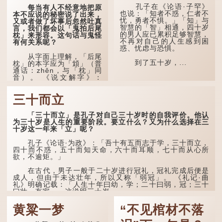
孔子在《论语·子罕》
每当有人不经意地把原
曹操《对酒歌》就曾写
也说：「知者不惑，仁者不
本不应说的秘密说了出来，
道："耄耋皆得以寿终，恩
忧，勇者不惧。」「知」与
又或者做了坏事后忽然吐真
泽广及草木昆虫。"
智慧的「智」相通，四十岁
言，我们都会以「鬼拍后尾
的男人应已累积足够智慧，
枕」来形容。这句话与鬼怪
到了一百岁呢？
不再对自己的人生感到困
有何关系呢？
惑、忧虑与恐惧。
那么就可以称为"期
从字面上理解，「后尾
颐"。 《礼记.曲礼
到了五十岁，...
枕」的本字应为「䪴」（普
上》："百年曰期颐。"郑玄
通话：zhěn，与「枕」同
注："期，犹要也；颐，养
音）。 《说文解字》：
也。不知衣服食味，孝子要
「䪴，项枕也。」意思是头
尽养...
后部与枕头接触的地方。
三十而立
民间流传有一种说法，
人会将一些不欲为人所知的
「三十而立」是孔子对自己三十岁时的自我评价。他认
记忆藏于颈后之处。如果忽
为三十岁是人生的重要阶段。要立什么？又为什么选择在三
然吐真言，就好像被不明东
十岁这一年来「立」呢？
西（如鬼魂）在后脑拍了一
下，藏在脑中的秘密便脱口
孔子《论语·为政》：「吾十有五而志于学，三十而立，
而出。
四十而不惑，五十而知天命，六十而耳顺，七十而从心所
欲，不逾矩。」
因此...
在古代，男子一般于二十岁进行冠礼，冠礼完成后便是
成人，但由于未达壮年，所以又称「弱冠」。 《礼记·曲
礼》明确记载：「人生十年曰幼，学；二十曰弱，冠；三十
曰壮，有室。」这说明三十岁...
黄粱一梦
“不见棺材不落