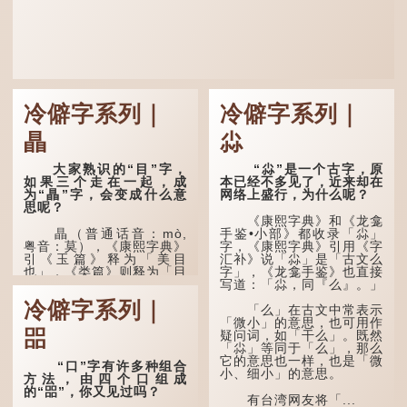
冷僻字系列｜
冷僻字系列｜
瞐
尛
大家熟识的“目”字，
“尛”是一个古字，原
如果三个走在一起，成
本已经不多见了，近来却在
为“瞐”字，会变成什么意
网络上盛行，为什么呢？
思呢？
《康熙字典》和《龙龛
瞐（普通话音：mò,
手鉴•小部》都收录「尛」
粤音：莫），《康熙字典》
字，《康熙字典》引用《字
引《玉篇》释为「美目
汇补》说「尛」是「古文么
也」，《类篇》则释为「目
字」，《龙龛手鉴》也直接
深也」，即美丽的眼睛、目
写道：「尛，同『么』。」
光深邃的意思。
冷僻字系列｜
「么」在古文中常表示
多年前，苹果手机推出
「微小」的意思，也可用作
㗊
iPhone12时，曾宣传它的
疑问词，如「干么」。既然
镜头有专业的计算摄影功
「尛」等同于「么」，那么
能，便用上「瞐」这个字，
它的意思也一样，也是「微
“口”字有许多种组合
表达iPhone12有由8位提
小、细小」的意思。
方法，由四个口组成
升至10位HDR视频拍摄功
的“㗊”，你又见过吗？
能，能自动进...
有台湾网友将「...