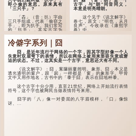
即小偷的意思。原来真有
古字，与“朗”同音同义，
「三只手」？
本意是明亮晴朗。
「掱」（音：扒）字由
这个见于《说文解字》
三只手组成，代表「偷窃之
卷七，原文：“明也，从月
手」，即为扒手。我们常写
良声”。今收录在《康熙字
的「扒手」，其实古字为
典》中。
「掱手」。
这个字，用法颇多。
冷僻字系列｜囧
清·徐珂《清稗类钞．
盗贼类．掱手》记载：「沪
“朤朤干坤，舍我其
人呼翦绺贼曰掱手，犹言扒
谁。”干坤是《周易》中的
囧，是近年流行于网络的一个字，因其字型好像一个人
手也，亦曰瘪三码子。」
两个卦名，这里指天地、宇
失意时双眉弯下的表情，所以在网络上被用来形容失意或窘
宙等，形容政治清明，天下
迫的状态。不过，这其实是一个古字，意思还大有不同。
其中「翦绺」即剪断他
太平！
人衣带以窃取钱物，是小偷
《说文解字》：囧，窻牖丽廔闿明。象形。囧，本义是
的旧称。而「掱手」也就是
“天空朤朤，任鸟儿高
透光通明的窗户，跟「囱」一样都是「窗」的象形字。甲骨
手多多，擅自拿别人东西的
飞。”也是指天清气明，鸟
文中又用作地名，古书中的「黍于囧」表示在囧地种黍。
意思了...
儿可高飞。
这个古字十分少用，直至21世纪，网络上开始流行表情
“朤朤脆脆”就是形容办
符号，这个字也被网民当做表情符号来用。
事爽快干脆。我...
囧字的「八」像一对委屈的八字眉模样，「口」像惊
讶、...