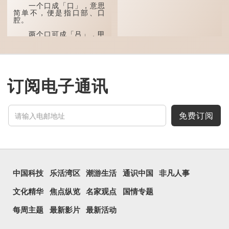
一个口成「口」，意思
简单不，便是指口部、口
腔。
两个口可成「吕」，甲
骨文字形，象脊骨形，本义
是指脊椎骨，中间有一条竖
线把脊椎段串联起来。现代
通用为姓氏。两个口也可以
写成「吅」（音：喧），古
同「喧」，大声呼叫的意
订阅电子通讯
思。
三个口为「品」，这个
字用法最为普遍。始见于商
代甲骨文，古字形从三口，
免费订阅
表示众多...
中国科技
乐活湾区
潮游生活
通识中国
非凡人事
文化精华
焦点纵览
名家观点
国情专题
每周主题
最新影片
最新活动