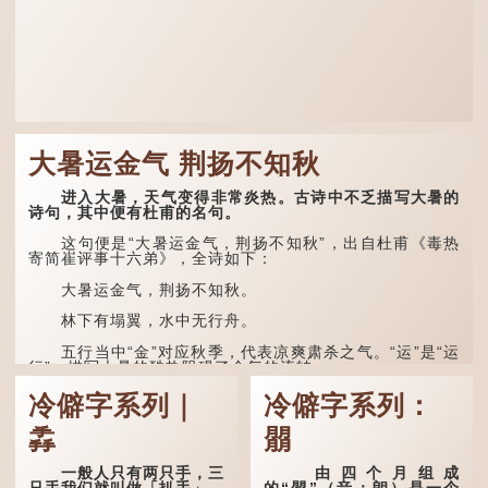
大暑运金气 荆扬不知秋
进入大暑，天气变得非常炎热。古诗中不乏描写大暑的
诗句，其中便有杜甫的名句。
这句便是“大暑运金气，荆扬不知秋”，出自杜甫《毒热
寄简崔评事十六弟》，全诗如下：
大暑运金气，荆扬不知秋。
林下有塌翼，水中无行舟。
五行当中“金”对应秋季，代表凉爽肃杀之气。“运”是“运
行”，描写大暑的酷热阻碍了金气的流转。
“荆扬”指荆州（湖北）和扬州（江苏），泛指长江中下
冷僻字系列｜
冷僻字系列：
游地区，“...
掱
朤
一般人只有两只手，三
由四个月组成
只手我们就叫做「扒手」，
的“朤”（音：朗）是一个