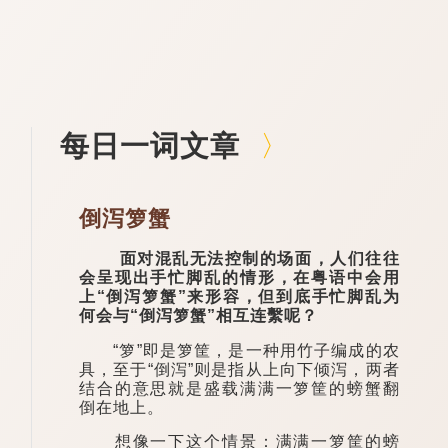
每日一词文章
倒泻箩蟹
面对混乱无法控制的场面，人们往往
会呈现出手忙脚乱的情形，在粤语中会用
上“倒泻箩蟹”来形容，但到底手忙脚乱为
何会与“倒泻箩蟹”相互连繫呢？
“箩”即是箩筐，是一种用竹子编成的农
具，至于“倒泻”则是指从上向下倾泻，两者
结合的意思就是盛载满满一箩筐的螃蟹翻
倒在地上。
想像一下这个情景：满满一箩筐的螃