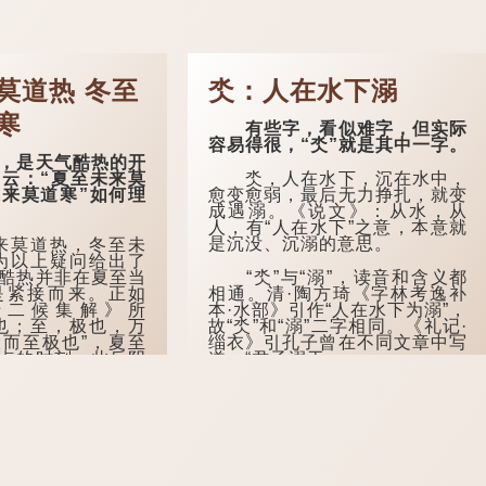
莫道热 冬至
氼：人在水下溺
寒
有些字，看似难字，但实际
容易得很，“氼”就是其中一字。
是天气酷热的开
氼，人在水下，沉在水中，
云：“夏至未来莫
愈变愈弱，最后无力挣扎，就变
来莫道寒”如何理
成遇溺。《说文》：从水，从
人，有“人在水下”之意，本意就
是沉没、沉溺的意思。
莫道热，冬至未
为以上疑问给出了
“氼”与“溺”，读音和含义都
酷热并非在夏至当
相通。清·陶方琦《字林考逸补
是紧接而来。正如
本·水部》引作“人在水下为溺”，
十二候集解》所
故“氼”和“溺”二字相同。《礼记·
也；至，极也，万
缁衣》引孔子曾在不同文章中写
而至极也”，夏至
道，“君子溺于...
点的时刻，此后阴
热的积累与释放却
程。古人认为夏至
暑热的开始。