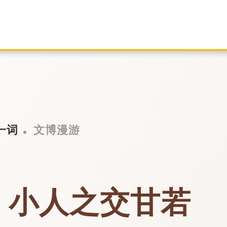
一词
文博漫游
 小人之交甘若