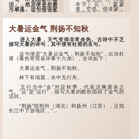
本字》云：「寥寥
泪」，然后便是折磨
者，空也。俗读寥，
与威逼。这句俗语家
若醋馏鱼之馏。」这
喻户晓，但它背后藏
个字在古代已经出
着怎样的故事呢？
现。徐铉与段玉裁的
大暑运金气 荆扬不知秋
《说文》注本中，
「不见棺材不落
「寥」是「廫」的篆
泪」的原句，有说法
形，解作空渺、空
是「不见棺材不下
进入大暑，天气变得非常炎热。古诗中不乏
虚。如《列仙传·安
泪」或「不见亲棺不
描写大暑的诗句，其中便有杜甫的名句。
期先生》载琊阜老人
下泪」，出自明朝兰
故事，以「寥寥安
陵笑笑生所著的《金
这句便是“大暑运金气，荆扬不知秋”，出自杜
期，虚质高清」形容
瓶梅词话》第九十八
甫《毒热寄简崔评事十六弟》，全诗如下：
空虚无所事事。
回。原意是指人未亲
眼见到亲人棺木，便
大暑运金气，荆扬不知秋。
唐代《艺文类
不会真正感到悲伤；
聚》引晋孙绰《表哀
后来引申为比喻人执
林下有塌翼，水中无行舟。
诗》：「寥寥空堂，
迷不悟，不到彻底失
寂寂响户」...
败，便不肯罢休。
五行当中“金”对应秋季，代表凉爽肃杀之
气。“运”是“运行”，描写大暑的酷热阻碍了金气的
许多人对这上半
流转。
句耳熟能详，但它其
实还有下半句——
“荆扬”指荆州（湖北）和扬州（江苏），泛指
「不到黄河心不
长江中下游地区，“...
死」...