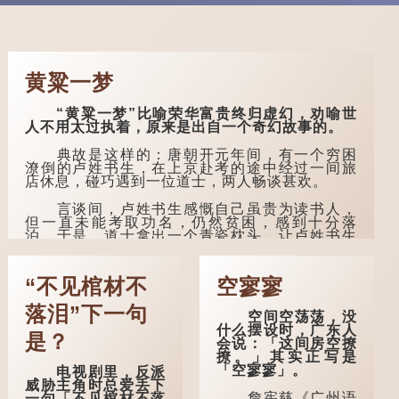
黄粱一梦
“黄粱一梦”比喻荣华富贵终归虚幻，劝喻世
人不用太过执着，原来是出自一个奇幻故事的。
典故是这样的：唐朝开元年间，有一个穷困
潦倒的卢姓书生，在上京赴考的途中经过一间旅
店休息，碰巧遇到一位道士，两人畅谈甚欢。
言谈间，卢姓书生感慨自己虽贵为读书人，
但一直未能考取功名，仍然贫困，感到十分落
泊。于是，道士拿出一个青瓷枕头，让卢姓书生
睡一睡，便能满足他希望得到荣华富贵的愿望。
这时，...
“不见棺材不
空寥寥
落泪”下一句
空间空荡荡，没
什么摆设时，广东人
是？
会说：「这间房空撩
撩。」其实正写是
「空寥寥」。
电视剧里，反派
威胁主角时总爱丢下
詹宪慈《广州语
一句「不见棺材不落