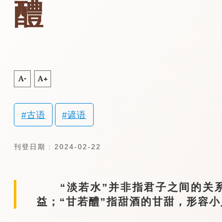
醴
A-
A+
古语
谚语
刊登日期 : 2024-02-22
“淡若水”并非指君子之间的关系
益；“甘若醴”指甜酒的甘甜，形容