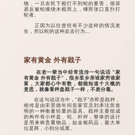
物，一旦农民下棍打不到蛇的要害，很容
易反被蛇缠绕木棍而上，继而张口直扑打
蛇者。
正因为以往曾经有不少这样的情况发
生，所以蛇的这种反击行为...
家有黄金 外有戥子
在老一辈当中经常流传一句说话 “家
有黄金 外有戥子”，指乡里乡亲谁家穷谁家
富，大家都心中有数，都能知道个大概的
意思，就像看秤盘戥子一样，不差分毫。
在这句说话当中，“戥子”亦即是戥秤，
相传是由宋景德年间皇家官员刘承珪所发
明的一种衡量轻重的器具。戥秤主要组成
的构件有小秤盘、铊、杆秤，整体的设计
是用来称贵重物品，如金银药品，最大单
位是两，小到分或厘。