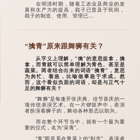
在明清时期，随着工农业及商业的发
展和生产力的提高，戥子已普及于民间，
戥子的制造、使用、管理已...
“擒青”原来跟舞狮有关？
从字义上理解，“擒”的意思捉拿，擒
拿，而青就可以简单理解为青色、甚至是
蔬菜。两者结合出来的词语“擒青”，意思
为匆忙、着急，比喻做事急于求成。然
而，这个看似负面的词语，却是与正气十
足的舞狮有关？
“舞狮”是每逢开张庆典、佳节喜庆的一
项传统表演艺术。在一片锣鼓声中，表演
者扮演着狮子的，舞动各种形态以助兴。
而在整个环节当中，就有一个最为重
要的仪式，名为“采青”。
“青”即是系在青菜上的“利市”，表演者