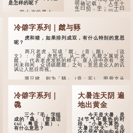
是怎样的呢？
然吐真言，就好像被
明确记载：「人生十
不明东西（如鬼魂）
年曰幼，学；二十曰
四十岁的男人，
在后脑拍了一下，藏
弱，冠；三十曰壮，
理论上应该事业有
在脑中的秘密便脱口
有室。」这说明三十
成，建立了自己的家
而出。
岁...
庭。经历了许多人与
冷僻字系列｜虤与豩
事之后，对事物有了
因此...
自己的判断能力，不
虎和猪，如果排列成双，有什么特别的意思
会轻易为表象所迷
呢？
惑。
两只老虎，写成「虤」（音：颜）。 《说
孔子在《论语·子
文》：「虤，虎怒也。从二虎。凡虤之属皆从
罕》也说：「知者不
虤。」代表老虎发怒的样子。唐人诗中亦有「求
惑，仁者不忧，勇者
闲未得闲，众诮瞋虤虤」之句，意思是众人的讥
不惧。」「知」与智
讽让人怒目而视。
慧的「智」相通，四
十岁的男人应已累积
两只猪，则为「豩」（音：宾）。甲骨文从
足够智慧，不再对自
二「豕」，象猪相追逐的样子。 《同文备考》另
己的人生感到困惑、
有一说「豩，豕乱群。」意指一群乱...
忧虑与恐惧。
冷僻字系列｜
大暑连天阴 遍
到了五十岁，...
毳
地出黄金
三个「毛」字组
今天是大暑，是
成的「毳」（普通话
24节气中最热的时
cuì，粤音：脆），
段。“小暑不算热，
有什么意思？
大暑正伏天”，可见
这个节气期间阳光猛