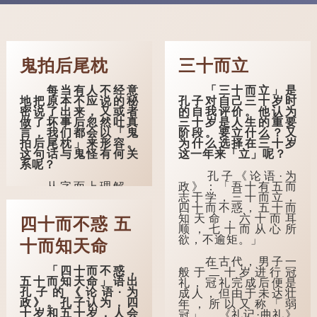
鬼拍后尾枕
三十而立
每当有人不经意
「三十而立」是
地把原本不应说的秘
孔子对自己三十岁时
密说了出来，又或者
的自我评价。他认为
做了坏事后忽然吐真
三十岁是人生的重要
言，我们都会以「鬼
阶段。要立什么？又
拍后尾枕」来形容。
为什么选择在三十岁
这句话与鬼怪有何关
这一年来「立」呢？
系呢？
孔子《论语·为
从字面上理解，
政》：「吾十有五而
「后尾枕」的本字应
志于学，三十而立，
为「䪴」（普通话：
四十而不惑，五十而
zhěn，与「枕」同
知天命，六十而耳
四十而不惑 五
音）。 《说文解
顺，七十而从心所
字》：「䪴，项枕
欲，不逾矩。」
十而知天命
也。」意思是头后部
与枕头接触的地方。
在古代，男子一
「四十而不惑，
般于二十岁进行冠
五十而知天命」语出
民间流传有一种
礼，冠礼完成后便是
孔子的《论语·为
说法，人会将一些不
成人，但由于未达壮
政》。孔子认为，四
欲为人所知的记忆藏
年，所以又称「弱
十岁和五十岁，人会
于颈后之处。如果忽
冠」。 《礼记·曲礼》