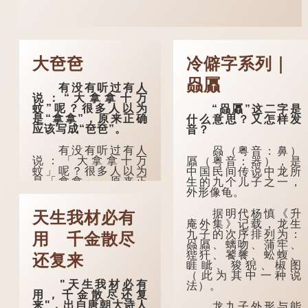
大夿夿
冷僻字系列｜
赑屭
有没有听过有人
说：“大拿拿十万
蚊”呢？很多人以为
“赑屭”这二字是
是“拿拿”，原来正确
什么意思？又怎样发
应该写成“夿夿”。
音？
有没有听过有人
赑（粤音：鼻）
说：「大拿拿十万
屭（粤音：器），是
蚊」呢？很多人以为
中国民间传说中龙所
是「拿拿」，原来正
生的九个儿子之一，
确应该写成「夿
外形像龟。
夿」。
据明代杨慎《升
天生我材必有
在詹宪慈《广州
庵外集》记载，龙生
语本字》：「夿夿
九子的次序排列为：
用 千金散尽
者，形容物之大也。
赑屭、螭吻、蒲牢、
俗读夿，若拿……常
狴犴、饕餮、蚣蝮、
还复来
语有曰『一个银钱大
睚眦、狻猊、椒图
夿夿』。」
（此为其中一种说
"天生我材必有
法）。
用，千金散尽还复
「夿」形​​容大，
来"，出自唐朝大诗人
「一个银钱大夿
龙九子外形与能