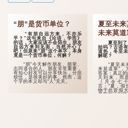
“朋”是货币单位？
夏至未来
未来莫道
“有朋自远方来，不亦乐
乎？”这句来自《论语．学而》
的话，大家应该不会陌生，朋友
夏至到了，
自远方来到见面，当然开心了
始吗？古语有
吧！但原来“朋”这个单字，本身
道热，冬至未
竟是一个货币单位，何解？
解呢？
“朋”今天解作朋友、朋辈、
“夏至未来
志同道合的人。朋友非常重要，
来莫道寒”，
有知心好友可以分享快乐，分担
答案：真正的
烦忧，是很美好的事。然而，这
天到来，而
个字的本义却与“人”无关。
《月令七
言：“夏，假
物于此皆假大
是阳气达到顶
气渐生，但暑
有一个滞后过
过后才是真正
...