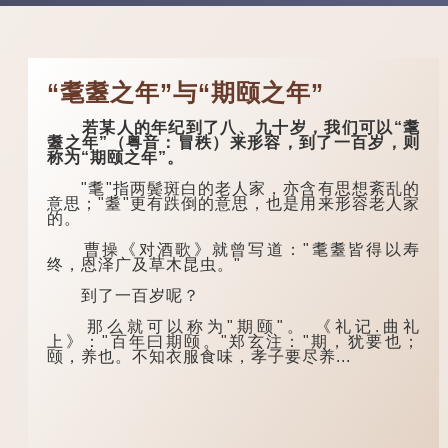
“耄耋之年”与“期颐之年”
若某人的年纪到了八、九十岁，我们可以“耄
耋之年”（粤音：冒秩）来形容，到了一百岁，则
称为“期颐之年”。
"耄"指两鬓斑白的老人家，亦含有思想紊乱的
意思；"耋"更有跌倒的意思，也是用来形容老人家
的。
曹操《对酒歌》就曾写道："耄耋皆得以寿
终，恩泽广及草木昆虫。"
到了一百岁呢？
那么就可以称为"期颐"。 《礼记.曲礼
上》："百年曰期颐。"郑玄注："期，犹要也；
颐，养也。不知衣服食味，孝子要尽养...