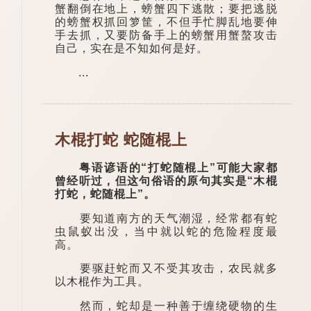
蟹翻倒在地上，螃蟹四下逃散；要把逃脱
的螃蟹权抓回箩筐，不但手忙脚乱地要伸
手去抓，又要防备手上的螃蟹用蟹螯攻击
自己，实在是不知如何是好。
...
木棍打蛇 蛇随棍上
粤语谚语的“打蛇随棍上”可能大家都
曾经听过，但这句俗语的原句其实是“木棍
打蛇，蛇随棍上”。
要知道南方的天气潮湿，经常都有蛇
虫鼠蚁出没，当中就以蛇的危险程度最
高。
要驱赶蛇而又不受其攻击，农民就多
以木棍作为工具。
然而，蛇却是一种善于缠绕硬物的生