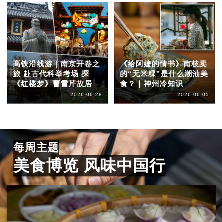
高铁沿线游｜南京开卷之
《给阿嬷的情书》南枝卖
旅 赴古代科举考场 探
的“无米粿”是什么潮汕美
《红楼梦》曹雪芹故居
食？｜神州冷知识
2026-06-28
2026-06-05
每周主题
美食博览 风味中国行