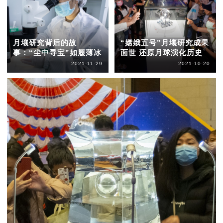
月壤研究背后的故
“嫦娥五号”月壤研究成果
事：“尘中寻宝”如履薄冰
面世 还原月球演化历史
2021-11-29
2021-10-20