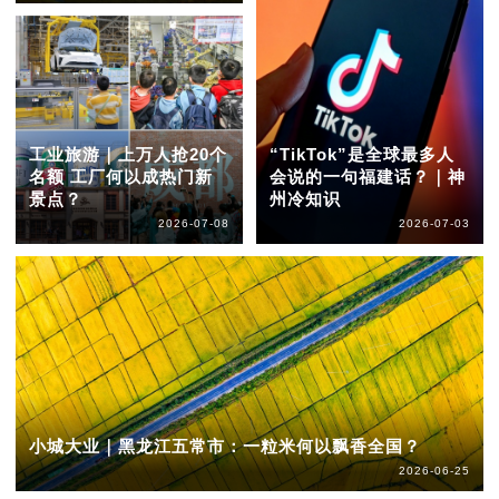
工业旅游｜上万人抢20个
“TikTok”是全球最多人
名额 工厂何以成热门新
会说的一句福建话？｜神
景点？
州冷知识
2026-07-08
2026-07-03
小城大业｜黑龙江五常市：一粒米何以飘香全国？
2026-06-25