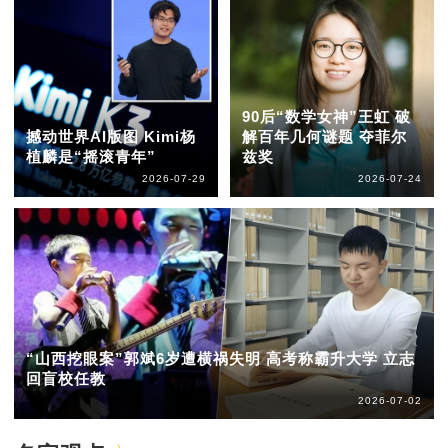
90后“数学女神”王虹 破
撼动世界AI版图 Kimi杨
解百年几何谜题 夺菲尔
植麟是“摇滚青年”
兹奖
2026-07-29
2026-07-24
“山西挖眼案”郭斌6岁遭横祸失明 高考称霸升大学 立志
回盲校任教
2026-07-02