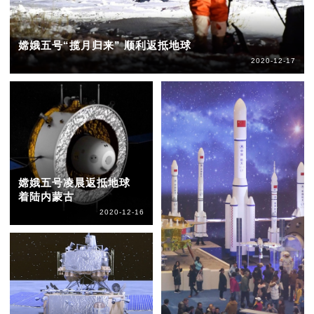
嫦娥五号“揽月归来” 顺利返抵地球
2020-12-17
嫦娥五号凌晨返抵地球
着陆内蒙古
2020-12-16