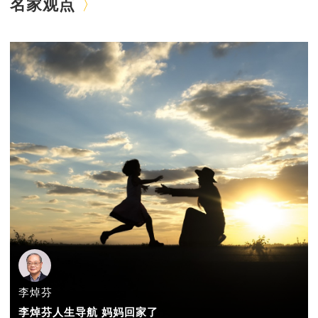
名家观点
李焯芬
李焯芬人生导航 妈妈回家了