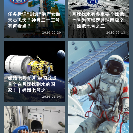
任务标识“剧透”港产女航
月球找水有多重要？嫦娥
天员飞天？神舟二十三号
七号为何锁定月球南极？
有何看点？
｜嫦娥七号之二
2026-05-20
2026-05-13
嫦娥七号奔月 中国或成
首个在月球找到水的国
家！｜嫦娥七号之一
2026-05-04