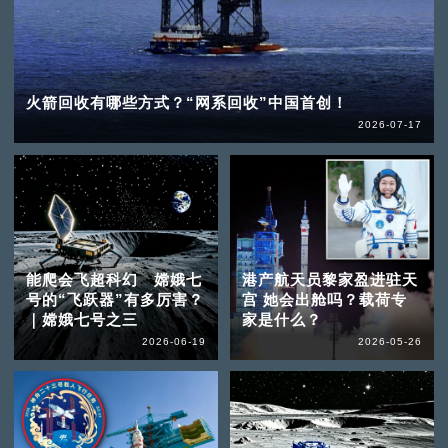
火箭回收有哪些方式？“网系回收”中国首创！
2026-07-17
能爬会飞超科幻 嫦娥七
港产航天员黎家盈进驻天
号的“飞跃器”有多厉害？
宫 她会出舱吗？载荷专
｜嫦娥七号之三
家是什么？
2026-06-19
2026-05-26