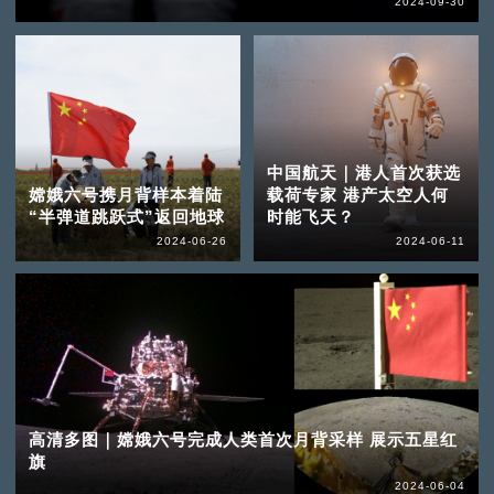
2024-09-30
中国航天｜港人首次获选
嫦娥六号携月背样本着陆
载荷专家 港产太空人何
“半弹道跳跃式”返回地球
时能飞天？
2024-06-26
2024-06-11
高清多图｜嫦娥六号完成人类首次月背采样 展示五星红
旗
2024-06-04