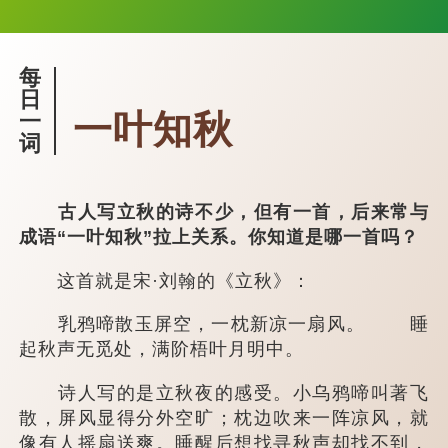
每
日
一叶知秋
一
词
古人写立秋的诗不少，但有一首，后来常与
成语“一叶知秋”拉上关系。你知道是哪一首吗？
这首就是宋·刘翰的《立秋》：
乳鸦啼散玉屏空，一枕新凉一扇风。 睡
起秋声无觅处，满阶梧叶月明中。
诗人写的是立秋夜的感受。小乌鸦啼叫著飞
散，屏风显得分外空旷；枕边吹来一阵凉风，就
像有人摇扇送爽。睡醒后想找寻秋声却找不到，