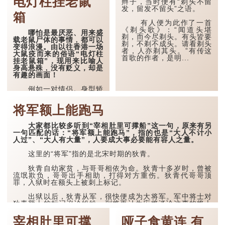
电灯柱挂老鼠
辫子，当时便有“剃头不留
再受市场欢迎了。
发，留发不留头”之语。
箱
豆泥与糕饼饀料有关。
有人便为此作了一首
话说南方的甜点中，以莲子
《剃头歌》：“闻道头堪
哪怕是最厌恶、用来盛
製成的莲蓉价格最贵，其次
剃，而今尽剃头。有头皆要
载老鼠尸体的事情﹐都可以
是红荳煮成的红豆蓉，...
剃，不剃不成头。请看剃头
变得浪漫。由以往香港一场
者，人亦剃其头。”有传这
大鼠疫而来的俗语“电灯柱
首歌的作者，是明...
挂老鼠箱”，现用来比喻人
身高悬殊﹐没有贬义，却是
有趣的画面！
例如一对情侣。身型矫
小的她倚偎在昂藏七呎的男
朋友身边，看上去就如电灯
将军额上能跑马
柱挂老鼠箱。
老鼠箱的出现沿于本港
大家都比较多听到“宰相肚里可撑船”这一句，原来有另
1894年开始的一场大鼠
一句匹配的话：“将军额上能跑马”，指的也是“大人不计小
疫，逾2万人受感染死亡，
人过”、“大人有大量”，人要成大事必要能有容人之量。
是本港有纪录以来死亡人数
最多的瘟疫。老鼠为患，于
这里的“将军”指的是北宋时期的狄青。
是港英政府在电灯柱上，挂
上一个黑色的老鼠箱，并鼓
狄青自幼家贫，与哥哥相依为命。狄青十多岁时，曾被
励市民把捡到的死老鼠放进
流氓欺负，哥哥出手相助，打得对方重伤。狄青代哥哥顶
这些老鼠箱，以减慢疫
罪，入狱时在额头上被刺上标记。
情。...
出狱以后，狄青从军，很快便成为大将军。军中将士对
狄青额上的标记议论纷纷，副将更认为应将谈论这事的将士
们处罚，但狄青却认为自己...
宰相肚里可撑
哑子食黄连 有