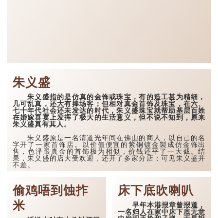
朱义盛
朱义盛指的是仿真的金饰或珠宝，有的造工甚为精细，
几可乱真，还大有捧场客；但相对真金首饰及珠宝，在六、
七十年代社会还未发达的时代，朱义盛珠宝就帮助基层百姓
在婚嫁喜宴上发挥了极大的生活意义，但不说不知到，原来
朱义盛真有其人。
朱义盛原是一名清道光年间在佛山的商人，以自己的名
字开了一家首饰店。以价值便宜的紫铜镀金製成仿金饰出
售，色泽跟真金的首饰极为相似，价钱还平了一大截。结
果，朱义盛的店大受欢迎，还开了多家分店；可见朱义盛并
不差。
七十至八十年的香港，仿真金的寿桃型金牌还大受欢
迎。这个朱义盛寿桃金牌几块钱一个，是细细...
偷鸡唔到蚀拃
床下底吹喇叭
米
早年本港报章曾报道，
一名妇人在家中床下底无意