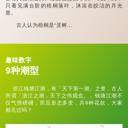
只看见满台阶的梧桐落叶，沐浴在皎洁的月光
里。
古人认为梧桐是“灵树...
趣味数字
9种潮型
浙江钱塘江潮，有「天下第一潮」之誉，古人
所谓「浙江之潮，天下之伟观也。」钱塘江潮不
仅气势磅礴，而且形态多变，共9种花款，大家
都见过吗？