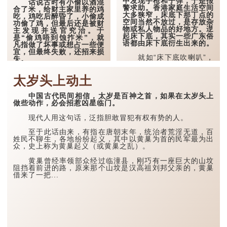
中发现手枪和子弹，于是报
话说古时有小偷以酒混
警求助。香港家庭生活空间
合了米，给财主家里养的鸡
大多狭窄，床底下那丁点的
吃，鸡吃后醉昏了，小偷成
空间当然不放过，是存放杂
功偷了鸡，但最后还是被财
物或私人物品的好地方。遻
主发现并送官究治。于
起床下底，其实一些广东俗
是“偷鸡唔到蚀拃米”，就
语都由床下底衍生出来的。
凡指做了坏事或想占一些便
宜，但最终失败，还招来损
就如“床下底吹喇叭”，
失。
喻意是低声下气。试想像在
不可能挺直身子、只能勉强
“一拃米”中的“拃”是量
太岁头上动土
俯趴的床下底，吹奏喇叭根
词，则一把米，大约是四分
本是不可能，极其量只能发
之一碗米。例如，那名车主
出微弱的怪声，比喻人们理
为了节省泊车费用，冒险把
中国古代民间相信，太岁是百神之首，如果在太岁头上
亏或有求于他人时，往往会
车违例泊在路旁，结果被罚
做些动作，必会招惹凶星临门。
把说话的声量放细，不敢辩
了告票，真是偷鸡唔到蚀拃
驳的情形，低声下气似的。
米。
现代人用这句话，泛指胆敢冒犯有权有势的人。
例如，那名售货员不小心摔
破了店内名贵的水晶酒瓶，
这个说法在清代已经出
至于此话由来，有指在唐朝末年，统治者荒淫无道，百
只好“床下底吹喇叭”，低声
现，当时有一本小说《说岳
姓民不聊生，各地纷纷起义，其中以黄巢为首的民军最为出
下气请求...
全传》讲述南宋名将岳飞抗
众，史上称为黄巢起义（或黄巢之乱）。
金的故事。其中一回指岳飞
奉旨回朝，途中与手下张保
黄巢曾经率领部众经过临潼县，刚巧有一座巨大的山坟
来到河边，但河边的桥断裂
阻挡着前进的路，原来那个山坟是汉高祖刘邦父亲的，黄巢
了。...
借来了一把...