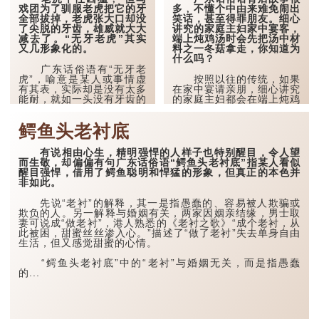
戏团为了驯服老虎把它的牙
多﹐不懂个中由来难免闹出
全部拔掉，老虎张大口却没
笑话，甚至得罪朋友。细心
了尖脱的牙齿，雄威就大大
讲究的家庭主妇家中宴客，
减去了。“无牙老虎”其实
端上炖鸡汤时会先把汤中材
又几形象化的。
料之一冬菇拿走，你知道为
什么吗？
广东话俗语有“无牙老
虎”，喻意是某人或事情虚
按照以往的传统，如果
有其表，实际却是没有太多
在家中宴请亲朋，细心讲究
能耐，就如一头没有牙齿的
的家庭主妇都会在端上炖鸡
老虎，虽然外表令人畏惧，
汤时，先把汤中材料之一冬
但其攻击力已大大减弱。
菇拿走，既可以保留炖汤内
鳄鱼头老衬底
有鸡和菇的鲜味，又不会看
到那隻令人不甚畅快的炖冬
一家死气沉沉的企业近
菇，为何冬菇会让人不快？
期成立了一个业务改革委员
有说相由心生，精明强悍的人样子也特别醒目，令人望
会，向各部门提出改革的意
而生敬，却偏偏有句广东话俗语“鳄鱼头老衬底”指某人看似
见，但委员会只是无牙老
因为俗语“炖冬菇”解作
醒目强悍，借用了鳄鱼聪明和悍猛的形象，但真正的本色并
虎﹐除提出意见外，并无权
被降职，被降职工资减少、
非如此。
要求部门推行改革。想像一
职权被削，工作前景还极不
下，“无牙老虎”...
明朗﹐打工一族无不怕得要
先说“老衬”的解释，其一是指愚蠢的、容易被人欺骗或
命。
欺负的人。另一解释与婚姻有关，两家因姻亲结缘，男士取
妻可说成“做老衬”，港人熟悉的《老衬之歌》“成个老衬，从
“...
此被困，甜蜜丝丝渗入心。”描述了“做了老衬”失去单身自由
生活，但又感觉甜蜜的心情。
“鳄鱼头老衬底”中的“老衬”与婚姻无关，而是指愚蠢
的...