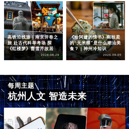
高铁沿线游｜南京开卷之
《给阿嬷的情书》南枝卖
旅 赴古代科举考场 探
的“无米粿”是什么潮汕美
《红楼梦》曹雪芹故居
食？｜神州冷知识
2026-06-28
2026-06-05
每周主题
杭州人文 智造未来