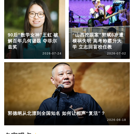
90后“数学女神”王虹 破
“山西挖眼案”郭斌6岁遭
解百年几何谜题 夺菲尔
横祸失明 高考称霸升大
兹奖
学 立志回盲校任教
2026-07-24
2026-07-02
郭德纲从北漂到全国知名 如何让相声“复活”？
2026-06-18