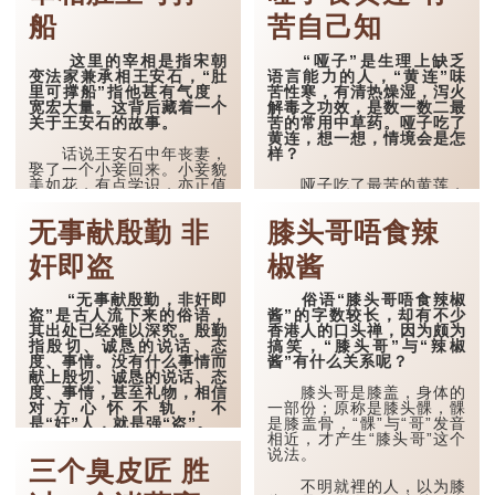
船
苦自己知
这里的宰相是指宋朝
“哑子”是生理上缺乏
变法家兼承相王安石，“肚
语言能力的人，“黄连”味
里可撑船”指他甚有气度，
苦性寒，有清热燥湿，泻火
宽宏大量。这背后藏着一个
解毒之功效，是数一数二最
关于王安石的故事。
苦的常用中草药。哑子吃了
黄连，想一想，情境会是怎
样？
话说王安石中年丧妻，
娶了一个小妾回来。小妾貌
美如花，有点学识，亦正值
哑子吃了最苦的黄莲，
双十年华，但王安石贵为宰
说不出话，所有的苦，只能
相，每天早出晚归，冷落了
吃进肚子里，不能向人表
无事献殷勤 非
膝头哥唔食辣
小妾。小妾不甘寂寞，跟宰
白，只有自己才知道。这句
相家的年青仆人偷情起来
说话比喻有些苦况自己才知
奸即盗
椒酱
了。
道，不会对人言。
消息很快传遍宰相府。
哑巴吃了黄连之后的苦
“无事献殷勤，非奸即
俗语“膝头哥唔食辣椒
王安石为查出真相，有一晚
况，跟广东话“暗哑
盗”是古人流下来的俗语，
酱”的字数较长，却有不少
表示外出，但却静悄悄藏在
抵”或“食死猫”有点类似。
其出处已经难以深究。殷勤
香港人的口头禅，因为颇为
花园，很快便听到小妾跟年
指殷切、诚恳的说话、态
搞笑，“膝头哥”与“辣椒
青仆人在房内偷情的声音。
警匪片中警方的卧底或
度、事情。没有什么事情而
酱”有什么关系呢？
王安石气上...
线人，其职责便是深入贼匪
献上殷切、诚恳的说话、态
的巢穴取得情报，然后通知
度、事情，甚至礼物，相信
膝头哥是膝盖，身体的
警方，在贼匪那里工作会受
对方心怀不轨，不
一部份；原称是膝头髁，髁
不...
是“奸”人，就是强“盗”。
是膝盖骨，“髁”与“哥”发音
相近，才产生“膝头哥”这个
用“奸”和“盗”来形
说法。
三个臭皮匠 胜
容“献殷勤”的人，当然有点
夸张，但“献殷勤”的人，很
不明就裡的人，以为膝