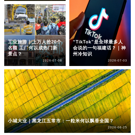
工业旅游｜上万人抢20个
“TikTok”是全球最多人
名额 工厂何以成热门新
会说的一句福建话？｜神
景点？
州冷知识
2026-07-08
2026-07-03
小城大业｜黑龙江五常市：一粒米何以飘香全国？
2026-06-25