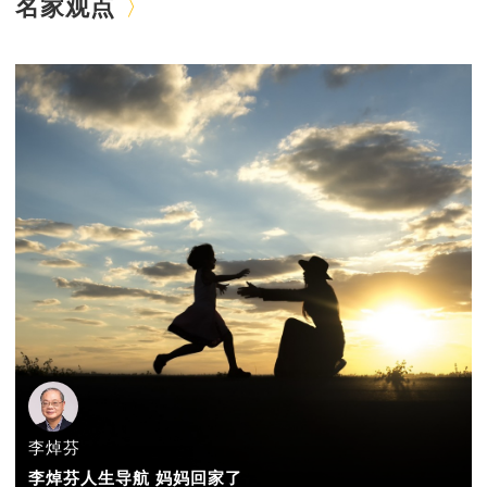
名家观点
李焯芬
李焯芬人生导航 妈妈回家了