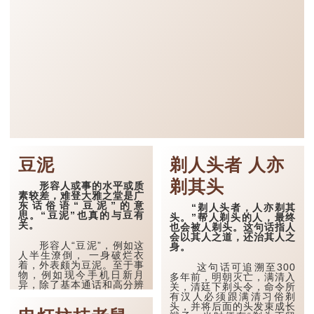
豆泥
剃人头者 人亦
剃其头
形容人或事的水平或质
素较差，难登大雅之堂是广
东话俗语“豆泥”的意
“剃人头者，人亦剃其
思。“豆泥”也真的与豆有
头。”帮人剃头的人，最终
关。
也会被人剃头。这句话指人
会以其人之道，还治其人之
形容人“豆泥”，例如这
身。
人半生潦倒， 一身破烂衣
着，外表颇为豆泥。至于事
这句话可追溯至300
物，例如现今手机日新月
多年前，明朝灭亡，满清入
异，除了基本通话和高分辨
关，清廷下剃头令，命令所
率拍摄，还有放大缩小的屏
有汉人必须跟满清习俗剃
幕，难怪无论外型和功能都
头，并将后面的头发束成长
相当豆泥的上一代手机，不