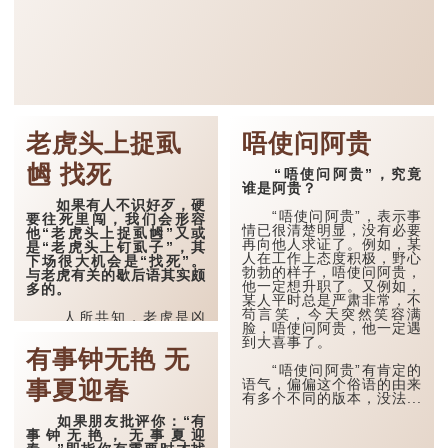
老虎头上捉虱
唔使问阿贵
乸 找死
“唔使问阿贵”，究竟
谁是阿贵？
如果有人不识好歹，硬
“唔使问阿贵”，表示事
要往死里闯，我们会形容
情已很清楚明显，没有必要
他“老虎头上捉虱乸”又或
再向他人求证了。例如，某
是“老虎头上钉虱子”，其
人在工作上态度积极，野心
下场很大机会是“找死”。
勃勃的样子，唔使问阿贵，
与老虎有关的歇后语其实颇
他一定想升职了。又例如，
多的。
某人平时总是严肃非常，不
苟言笑，今天突然笑容满
人所共知，老虎是凶
脸，唔使问阿贵，他一定遇
猛的野兽，森林里的动物也
到大喜事了。
不会靠近他，它的头（包括
有事钟无艳 无
其他部位）更无人愿意触
“唔使问阿贵”有肯定的
摸，所以如果有人明知山有
语气，偏偏这个俗语的由来
事夏迎春
虎，偏向虎山行，硬要在老
有多个不同的版本，没法...
虎的头上捉虱子，当然下场
不会好，是自找麻烦、自掘
如果朋友批评你：“有
坟墓之举。
事钟无艳，无事夏迎