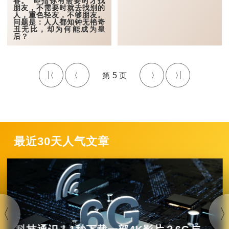
春。”即指你有需要时才找
其他与老虎这动物相关
朋友，不需要时就去找别的
的歇后语有很多，包括“老
人，重色轻友，不够朋友。
虎头上打苍蝇”、“老虎嘴里
问题是：人人都知钟无艳奇
拔牙”、“老虎嘴上拔
丑无比，却为何能成为皇
毛”、...
后？
这句话的典故可追溯至
战国时代齐国。当时的齐宣
王纵情声色、不理国事，国
家积弱无力。一名叫钟无艳
5
的女子，年届四十，自荐见
齐宣王，道出齐国积弱之
处，力陈利害。齐宣王接纳
其意见，开展一系列富国强
兵政策，并立钟无艳为王
后。
然而，钟无艳长得十分
丑陋。她原名钟离春，是无
最近30天人气文章
盐邑人，后来就被称为钟无
盐，又叫钟无...