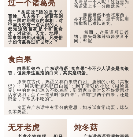
过一个诸葛亮
大可能是已做了不光明磊落
头哥是一个人呢！这就更为
的事情，因此作贼心虚，或
俗语添上多一分幽默感了。
有事相求，所以才做出献殷
“臭皮匠”指的是平民
勤的举动。
膝盖当然不会吃东西，
百姓、凡夫俗子，诸葛亮则
亦不吃辣椒酱。至于何以用
是三国时期蜀汉的宰相，对
例如丈夫跟其他女子有
辣椒酱已难以追究。
中国历史有一点认识的人，
染，但迷途知返，回家对妻
都知道诸葛亮是个旷世奇
子百般迁就、呵护备至；相
然而，这俗语顺口铿
才，对政治、天文、地理、
反，妻子对丈夫有大要求，
锵，膝头哥和辣椒酱发音不
军事等均知识满满。凡夫俗
亦可能借机献殷勤，令丈夫
同，却配...
子如何赢得过旷世奇才？
接受及运行自己所思所...
据《三国志》和《三国
演义》的描述，赤壁之战是
食白果
三国时期刘备联同孙权，合
力打败曹操的重要一战，成
为日后建立魏、蜀、吴三分
白果即银杏，广东话俗语“食白果”令不少人误会是食银
鼎立之局的关键。赤壁之战
杏，但原来这里指的白果，其实是鸡蛋。
之前，上演过多场斗智斗力
的好戏，其中，在火烧连环
原来在古代﹐鸡蛋又称白果或白团。唐朝的小说《冥报
船前，诸葛亮上演了一幕草
记》：“周武帝谓鸡卵曰白圑”；到了清朝的小说《糊涂世
船借箭，轻轻鬆鬆从曹军取
界》中的角色伍琼芳不吃鸡蛋，到酒家点菜时又不好意思对
得十万多支箭。原来在准备
店家说明，点了一道菜叫“偎白果”﹐谁知“那两个白果，还是
草船借箭的妙计时，出现了
鸡蛋，平常从不吃的”。
一段小插曲，...
食蛋在广东话中有零分的意思，如考试食零鸡蛋，球队
食零鸡蛋。
...
无牙老虎
炖冬菇
老虎个性凶猛﹐ 但马
广东话俗语背后故事很