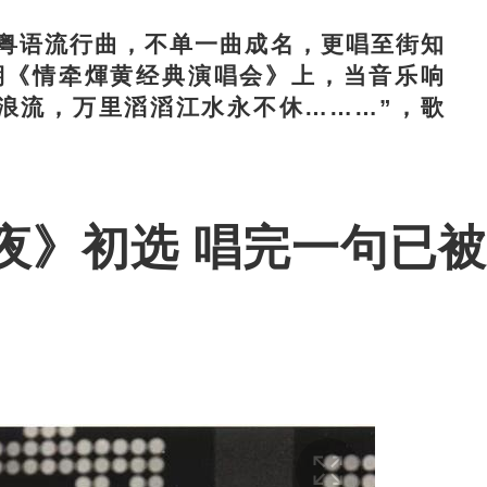
语流行曲，不单一曲成名，更唱至街知
期《情牵煇黄经典演唱会》上，当音乐响
浪流，万里滔滔江水永不休………”，歌
夜》初选 唱完一句已