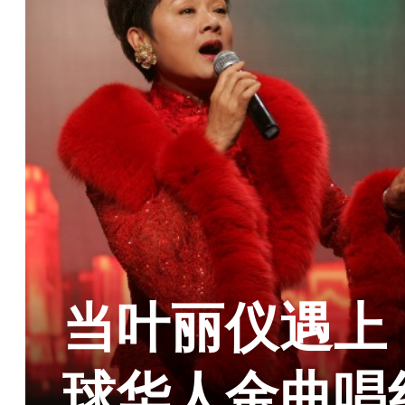
当叶丽仪遇上
球华人金曲唱