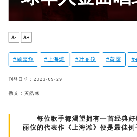
A-
A+
顾嘉煇
上海滩
叶丽仪
黄霑
刊登日期 : 2023-09-29
撰文︰黄皓颐
每位歌手都渴望拥有一首经典好歌
丽仪的代表作《上海滩》便是最佳例