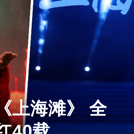
《上海滩》 全
红40载