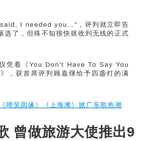
d, I needed you…”，评判就立即告
落选了，但殊不知很快就收到无线的正式
ou Don't Have To Say You
rday》，获首席评判顾嘉煇给予四盏灯的满
 《啼笑因缘》《上海滩》掀广东歌热潮
歌 曾做旅游大使推出9