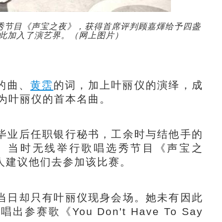
选秀节目《声宝之夜》，获得首席评判顾嘉煇给予四盏
此加入了演艺界。（网上图片）
的曲、
黄霑
的词，加上叶丽仪的演绎，成
成为叶丽仪的首本名曲。
业后任职银行秘书，工余时与结他手的
。当时无线举行歌唱选秀节目《声宝之
人建议他们去参加该比赛。
日却只有叶丽仪现身会场。她未有因此
歌《You Don't Have To Say