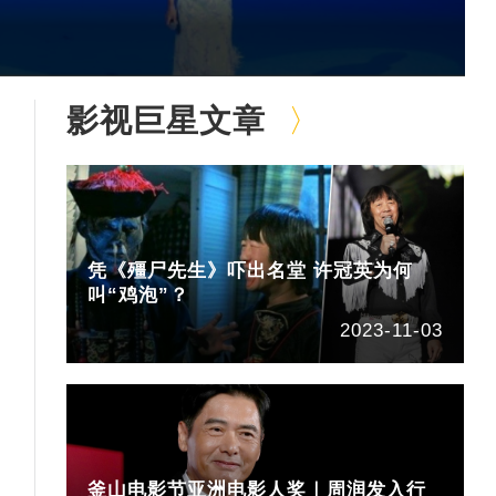
影视巨星文章
凭《殭尸先生》吓出名堂 许冠英为何
叫“鸡泡”？
2023-11-03
釜山电影节亚洲电影人奖｜周润发入行