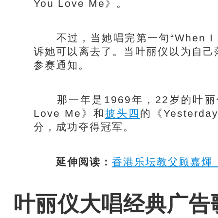
You Love Me》。
不过，当她唱完第一句“When I sai
诉她可以离去了。当叶丽仪以为自己
参赛通知。
那一年是1969年，22岁的叶丽仪凭着《Y
Love Me》和
披头四
的《Yeste
分，成功夺得冠军。
延伸阅读：
香港乐坛教父顾嘉煇
叶丽仪大唱经典广告