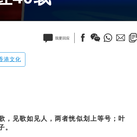
我要回应
香港文化
，见歌如见人，两者恍似划上等号；叶
子。